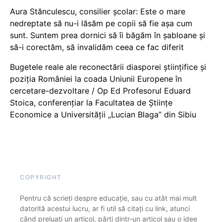
Aura Stănculescu, consilier școlar: Este o mare
nedreptate să nu-i lăsăm pe copii să fie așa cum
sunt. Suntem prea dornici să îi băgăm în șabloane și
să-i corectăm, să invalidăm ceea ce fac diferit
Bugetele reale ale reconectării diasporei științifice și
poziția României la coada Uniunii Europene în
cercetare-dezvoltare / Op Ed Profesorul Eduard
Stoica, conferențiar la Facultatea de Științe
Economice a Universității „Lucian Blaga” din Sibiu
COPYRIGHT
Pentru că scrieți despre educație, sau cu atât mai mult
datorită acestui lucru, ar fi util să citați cu link, atunci
când preluați un articol, părți dintr-un articol sau o idee