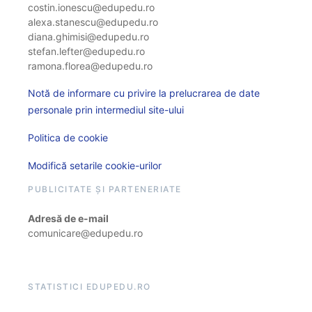
costin.ionescu@edupedu.ro
alexa.stanescu@edupedu.ro
diana.ghimisi@edupedu.ro
stefan.lefter@edupedu.ro
ramona.florea@edupedu.ro
Notă de informare cu privire la prelucrarea de date
personale prin intermediul site-ului
Politica de cookie
Modifică setarile cookie-urilor
PUBLICITATE ȘI PARTENERIATE
Adresă de e-mail
comunicare@edupedu.ro
STATISTICI EDUPEDU.RO