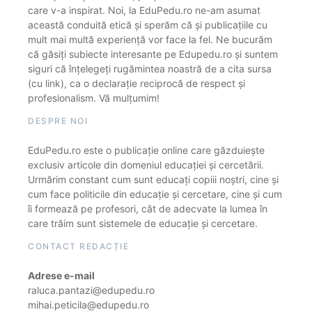
care v-a inspirat. Noi, la EduPedu.ro ne-am asumat
această conduită etică și sperăm că și publicațiile cu
mult mai multă experiență vor face la fel. Ne bucurăm
că găsiți subiecte interesante pe Edupedu.ro și suntem
siguri că înțelegeți rugămintea noastră de a cita sursa
(cu link), ca o declarație reciprocă de respect și
profesionalism. Vă mulțumim!
DESPRE NOI
EduPedu.ro este o publicație online care găzduiește
exclusiv articole din domeniul educației și cercetării.
Urmărim constant cum sunt educați copiii noștri, cine și
cum face politicile din educație și cercetare, cine și cum
îi formează pe profesori, cât de adecvate la lumea în
care trăim sunt sistemele de educație și cercetare.
CONTACT REDACȚIE
Adrese e-mail
raluca.pantazi@edupedu.ro
mihai.peticila@edupedu.ro