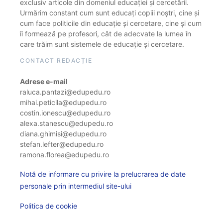
exclusiv articole din domeniul educației și cercetării.
Urmărim constant cum sunt educați copiii noștri, cine și
cum face politicile din educație și cercetare, cine și cum
îi formează pe profesori, cât de adecvate la lumea în
care trăim sunt sistemele de educație și cercetare.
CONTACT REDACȚIE
Adrese e-mail
raluca.pantazi@edupedu.ro
mihai.peticila@edupedu.ro
costin.ionescu@edupedu.ro
alexa.stanescu@edupedu.ro
diana.ghimisi@edupedu.ro
stefan.lefter@edupedu.ro
ramona.florea@edupedu.ro
Notă de informare cu privire la prelucrarea de date
personale prin intermediul site-ului
Politica de cookie