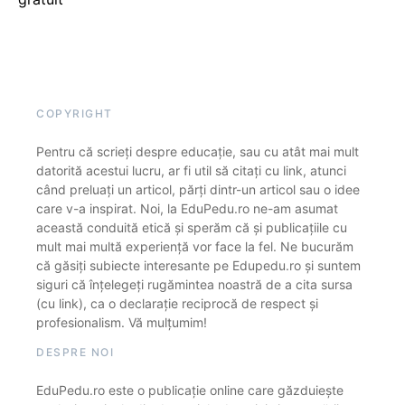
COPYRIGHT
Pentru că scrieți despre educație, sau cu atât mai mult
datorită acestui lucru, ar fi util să citați cu link, atunci
când preluați un articol, părți dintr-un articol sau o idee
care v-a inspirat. Noi, la EduPedu.ro ne-am asumat
această conduită etică și sperăm că și publicațiile cu
mult mai multă experiență vor face la fel. Ne bucurăm
că găsiți subiecte interesante pe Edupedu.ro și suntem
siguri că înțelegeți rugămintea noastră de a cita sursa
(cu link), ca o declarație reciprocă de respect și
profesionalism. Vă mulțumim!
DESPRE NOI
EduPedu.ro este o publicație online care găzduiește