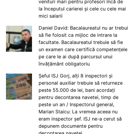
venituri mari pentru profesori încă de
la începutul carierei și cele cu cele mai
mici salarii
Daniel David: Bacalaureatul nu ar trebui
să fie folosit ca mijloc de intrare la
facultate. Bacalaureatul trebuie să fie
un examen care certifică competențele
pe care le ai după parcursul unui
învățământ obligatoriu
Șeful ISJ Gorj, alți 8 inspectori și
personal auxiliar trebuie să returneze
peste 55.000 de lei, bani acordați
pentru decontarea navetei, timp de
peste un an / Inspectorul general,
Marian Staicu: La vremea aceea nu
eram inspector șef. ISJ ne-a cerut să
depunem documente pentru
decontarea navetei