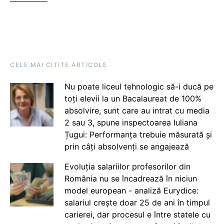
CELE MAI CITITE ARTICOLE
Nu poate liceul tehnologic să-i ducă pe
toți elevii la un Bacalaureat de 100%
absolvire, sunt care au intrat cu media
2 sau 3, spune inspectoarea Iuliana
Țugui: Performanța trebuie măsurată și
prin câți absolvenți se angajează
Evoluția salariilor profesorilor din
România nu se încadrează în niciun
model european - analiză Eurydice:
salariul crește doar 25 de ani în timpul
carierei, dar procesul e între statele cu