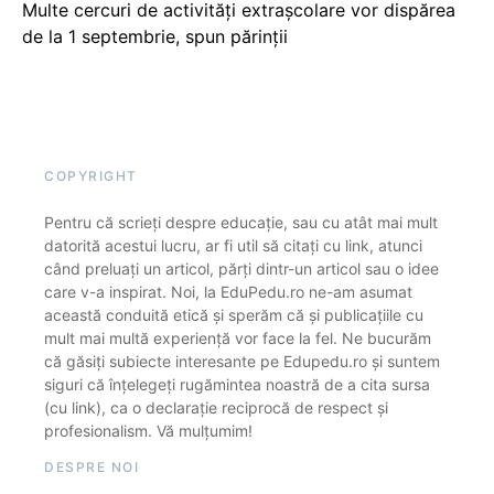
Multe cercuri de activități extrașcolare vor dispărea
de la 1 septembrie, spun părinții
COPYRIGHT
Pentru că scrieți despre educație, sau cu atât mai mult
datorită acestui lucru, ar fi util să citați cu link, atunci
când preluați un articol, părți dintr-un articol sau o idee
care v-a inspirat. Noi, la EduPedu.ro ne-am asumat
această conduită etică și sperăm că și publicațiile cu
mult mai multă experiență vor face la fel. Ne bucurăm
că găsiți subiecte interesante pe Edupedu.ro și suntem
siguri că înțelegeți rugămintea noastră de a cita sursa
(cu link), ca o declarație reciprocă de respect și
profesionalism. Vă mulțumim!
DESPRE NOI