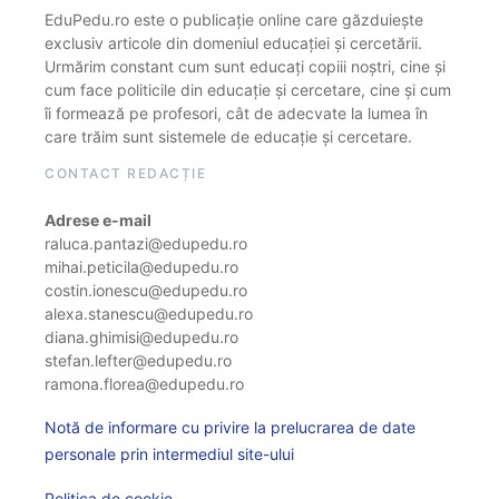
EduPedu.ro este o publicație online care găzduiește
exclusiv articole din domeniul educației și cercetării.
Urmărim constant cum sunt educați copiii noștri, cine și
cum face politicile din educație și cercetare, cine și cum
îi formează pe profesori, cât de adecvate la lumea în
care trăim sunt sistemele de educație și cercetare.
CONTACT REDACȚIE
Adrese e-mail
raluca.pantazi@edupedu.ro
mihai.peticila@edupedu.ro
costin.ionescu@edupedu.ro
alexa.stanescu@edupedu.ro
diana.ghimisi@edupedu.ro
stefan.lefter@edupedu.ro
ramona.florea@edupedu.ro
Notă de informare cu privire la prelucrarea de date
personale prin intermediul site-ului
Politica de cookie