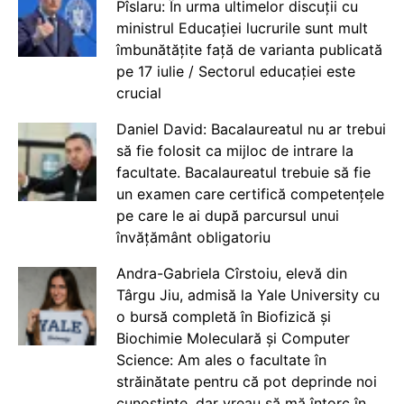
Pîslaru: În urma ultimelor discuții cu
ministrul Educației lucrurile sunt mult
îmbunătățite față de varianta publicată
pe 17 iulie / Sectorul educației este
crucial
Daniel David: Bacalaureatul nu ar trebui
să fie folosit ca mijloc de intrare la
facultate. Bacalaureatul trebuie să fie
un examen care certifică competențele
pe care le ai după parcursul unui
învățământ obligatoriu
Andra-Gabriela Cîrstoiu, elevă din
Târgu Jiu, admisă la Yale University cu
o bursă completă în Biofizică și
Biochimie Moleculară și Computer
Science: Am ales o facultate în
străinătate pentru că pot deprinde noi
cunoștințe, dar vreau să mă întorc în