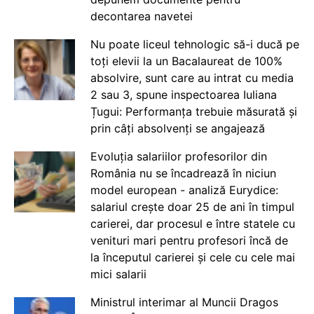
decontarea navetei
Nu poate liceul tehnologic să-i ducă pe
toți elevii la un Bacalaureat de 100%
absolvire, sunt care au intrat cu media
2 sau 3, spune inspectoarea Iuliana
Țugui: Performanța trebuie măsurată și
prin câți absolvenți se angajează
Evoluția salariilor profesorilor din
România nu se încadrează în niciun
model european - analiză Eurydice:
salariul crește doar 25 de ani în timpul
carierei, dar procesul e între statele cu
venituri mari pentru profesori încă de
la începutul carierei și cele cu cele mai
mici salarii
Ministrul interimar al Muncii Dragos