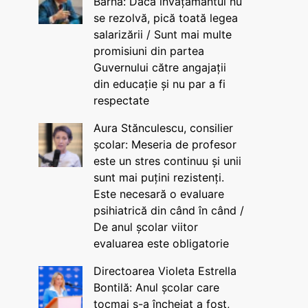
Barna: Dacă învățământul nu
se rezolvă, pică toată legea
salarizării / Sunt mai multe
promisiuni din partea
Guvernului către angajații
din educație și nu par a fi
respectate
Aura Stănculescu, consilier
școlar: Meseria de profesor
este un stres continuu și unii
sunt mai puțini rezistenți.
Este necesară o evaluare
psihiatrică din când în când /
De anul școlar viitor
evaluarea este obligatorie
Directoarea Violeta Estrella
Bontilă: Anul școlar care
tocmai s-a încheiat a fost,