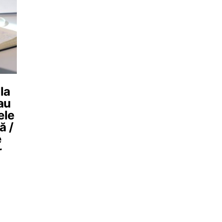
la
au
ele
ă /
e
r