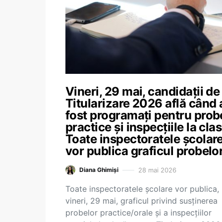
Vineri, 29 mai, candidații de 
Titularizare 2026 află când 
fost programați pentru prob
practice și inspecțiile la clas
Toate inspectoratele școlar
vor publica graficul probelo
28 mai 2026
Diana Ghimiși
Toate inspectoratele școlare vor publica,
vineri, 29 mai, graficul privind susținerea
probelor practice/orale și a inspecțiilor