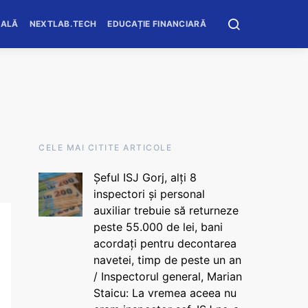
OALĂ
NEXTLAB.TECH
EDUCAȚIE FINANCIARĂ
CELE MAI CITITE ARTICOLE
Șeful ISJ Gorj, alți 8
inspectori și personal
auxiliar trebuie să returneze
peste 55.000 de lei, bani
acordați pentru decontarea
navetei, timp de peste un an
/ Inspectorul general, Marian
Staicu: La vremea aceea nu