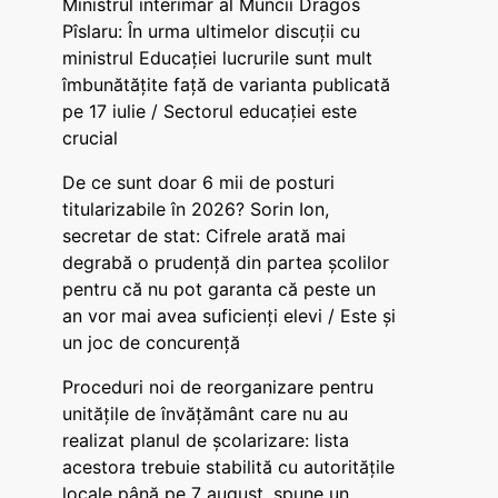
Ministrul interimar al Muncii Dragos
Pîslaru: În urma ultimelor discuții cu
ministrul Educației lucrurile sunt mult
îmbunătățite față de varianta publicată
pe 17 iulie / Sectorul educației este
crucial
De ce sunt doar 6 mii de posturi
titularizabile în 2026? Sorin Ion,
secretar de stat: Cifrele arată mai
degrabă o prudență din partea școlilor
pentru că nu pot garanta că peste un
an vor mai avea suficienți elevi / Este și
un joc de concurență
Proceduri noi de reorganizare pentru
unitățile de învățământ care nu au
realizat planul de școlarizare: lista
acestora trebuie stabilită cu autoritățile
locale până pe 7 august, spune un