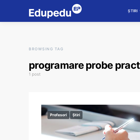
ȘTIRI
BROWSING TAG
programare probe pract
1 post
Profesori
Știri