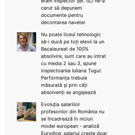
eram inspector șef. ISJ ne-a
cerut să depunem
documente pentru
decontarea navetei
Nu poate liceul tehnologic
să-i ducă pe toți elevii la un
Bacalaureat de 100%
absolvire, sunt care au intrat
cu media 2 sau 3, spune
inspectoarea Iuliana Țugui:
Performanța trebuie
măsurată și prin câți
absolvenți se angajează
Evoluția salariilor
profesorilor din România nu
se încadrează în niciun
model european - analiză
Eurydice: salariul crește doar