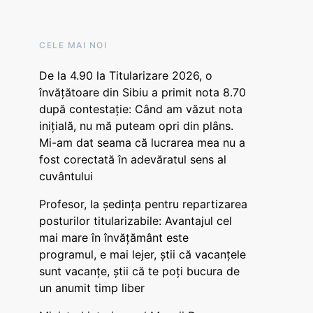
CELE MAI NOI
De la 4.90 la Titularizare 2026, o
învățătoare din Sibiu a primit nota 8.70
după contestație: Când am văzut nota
inițială, nu mă puteam opri din plâns.
Mi-am dat seama că lucrarea mea nu a
fost corectată în adevăratul sens al
cuvântului
Profesor, la ședința pentru repartizarea
posturilor titularizabile: Avantajul cel
mai mare în învățământ este
programul, e mai lejer, știi că vacanțele
sunt vacanţe, știi că te poți bucura de
un anumit timp liber