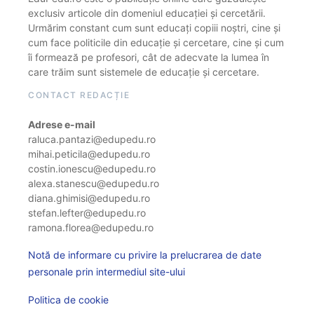
exclusiv articole din domeniul educației și cercetării.
Urmărim constant cum sunt educați copiii noștri, cine și
cum face politicile din educație și cercetare, cine și cum
îi formează pe profesori, cât de adecvate la lumea în
care trăim sunt sistemele de educație și cercetare.
CONTACT REDACȚIE
Adrese e-mail
raluca.pantazi@edupedu.ro
mihai.peticila@edupedu.ro
costin.ionescu@edupedu.ro
alexa.stanescu@edupedu.ro
diana.ghimisi@edupedu.ro
stefan.lefter@edupedu.ro
ramona.florea@edupedu.ro
Notă de informare cu privire la prelucrarea de date
personale prin intermediul site-ului
Politica de cookie