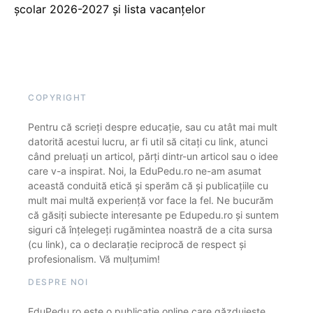
școlar 2026-2027 și lista vacanțelor
COPYRIGHT
Pentru că scrieți despre educație, sau cu atât mai mult
datorită acestui lucru, ar fi util să citați cu link, atunci
când preluați un articol, părți dintr-un articol sau o idee
care v-a inspirat. Noi, la EduPedu.ro ne-am asumat
această conduită etică și sperăm că și publicațiile cu
mult mai multă experiență vor face la fel. Ne bucurăm
că găsiți subiecte interesante pe Edupedu.ro și suntem
siguri că înțelegeți rugămintea noastră de a cita sursa
(cu link), ca o declarație reciprocă de respect și
profesionalism. Vă mulțumim!
DESPRE NOI
EduPedu.ro este o publicație online care găzduiește