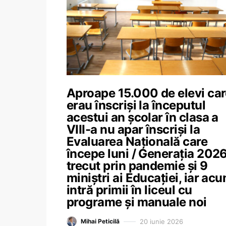
Aproape 15.000 de elevi ca
erau înscriși la începutul
acestui an școlar în clasa a
VIII-a nu apar înscriși la
Evaluarea Națională care
începe luni / Generația 2026
trecut prin pandemie și 9
miniștri ai Educației, iar ac
intră primii în liceul cu
programe și manuale noi
20 iunie 2026
Mihai Peticilă