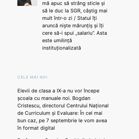
mă apuc să strâng sticle și
să le duc la SGR, câștig mai
mult într-o zi / Statul îți
aruncă niște mărunțiș și îți
cere să-i spui „salariu”. Asta
este umilință
instituționalizată
CELE MAI NOI
Elevii de clasa a IX-a nu vor începe
școala cu manuale noi. Bogdan
Cristescu, directorul Centrului Național
de Curriculum și Evaluare: În cel mai
bun caz, pe 7 septembrie le vom avea
în format digital