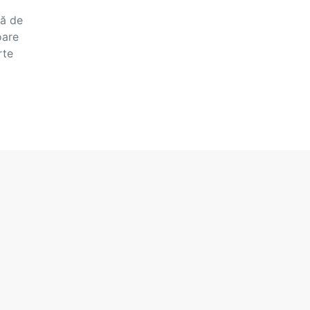
lă de
oare
rte