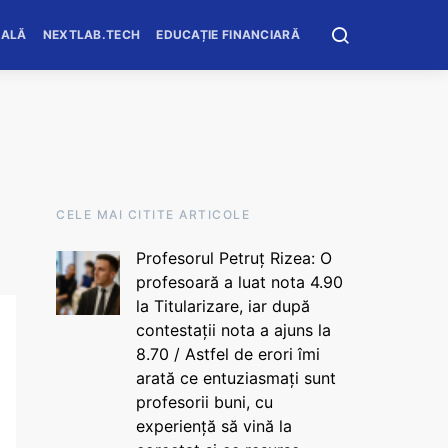
OALĂ
NEXTLAB.TECH
EDUCAȚIE FINANCIARĂ
CELE MAI CITITE ARTICOLE
Profesorul Petruț Rizea: O
profesoară a luat nota 4.90
la Titularizare, iar după
contestații nota a ajuns la
8.70 / Astfel de erori îmi
arată ce entuziasmați sunt
profesorii buni, cu
experiență să vină la