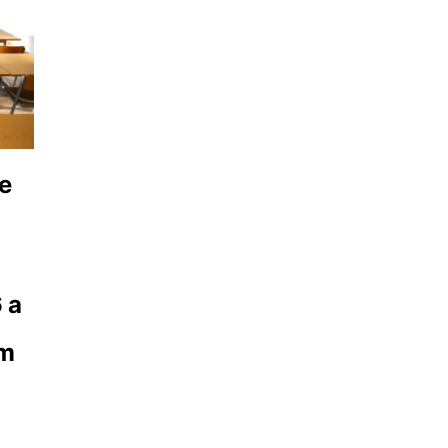
re
 a
um