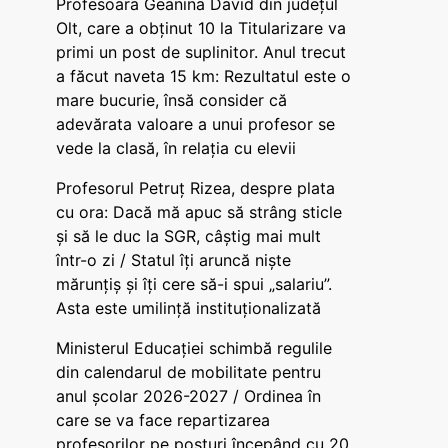
Profesoara Geanina David din județul
Olt, care a obținut 10 la Titularizare va
primi un post de suplinitor. Anul trecut
a făcut naveta 15 km: Rezultatul este o
mare bucurie, însă consider că
adevărata valoare a unui profesor se
vede la clasă, în relația cu elevii
Profesorul Petruț Rizea, despre plata
cu ora: Dacă mă apuc să strâng sticle
și să le duc la SGR, câștig mai mult
într-o zi / Statul îți aruncă niște
mărunțiș și îți cere să-i spui „salariu”.
Asta este umilință instituționalizată
Ministerul Educației schimbă regulile
din calendarul de mobilitate pentru
anul școlar 2026-2027 / Ordinea în
care se va face repartizarea
profesorilor pe posturi începând cu 20