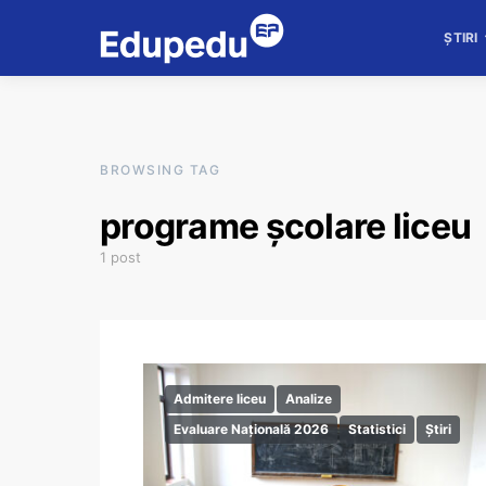
ȘTIRI
BROWSING TAG
programe școlare liceu
1 post
Admitere liceu
Analize
Evaluare Națională 2026
Statistici
Știri