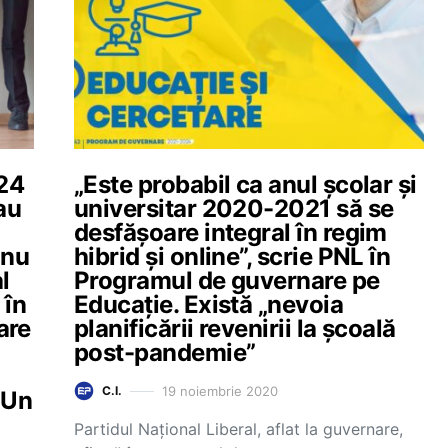
24
„Este probabil ca anul școlar și
au
universitar 2020-2021 să se
desfășoare integral în regim
 nu
hibrid și online”, scrie PNL în
l
Programul de guvernare pe
 în
Educație. Există „nevoia
are
planificării revenirii la școală
post-pandemie”
19 noiembrie 2020
C.I.
 Un
Partidul Național Liberal, aflat la guvernare,