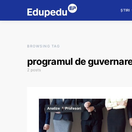
ȘTIRI
BROWSING TAG
programul de guvernare
2 posts
Analize
Profesori