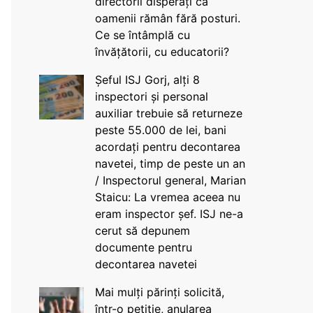
directorii disperați că
oamenii rămân fără posturi.
Ce se întâmplă cu
învățătorii, cu educatorii?
Șeful ISJ Gorj, alți 8
inspectori și personal
auxiliar trebuie să returneze
peste 55.000 de lei, bani
acordați pentru decontarea
navetei, timp de peste un an
/ Inspectorul general, Marian
Staicu: La vremea aceea nu
eram inspector șef. ISJ ne-a
cerut să depunem
documente pentru
decontarea navetei
Mai mulți părinți solicită,
într-o petiție, anularea