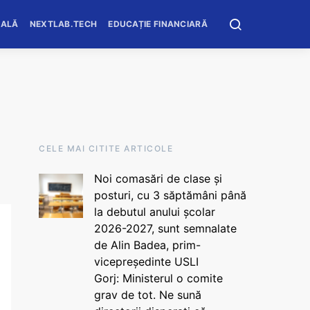
OALĂ
NEXTLAB.TECH
EDUCAȚIE FINANCIARĂ
CELE MAI CITITE ARTICOLE
Noi comasări de clase și
posturi, cu 3 săptămâni până
la debutul anului școlar
2026-2027, sunt semnalate
de Alin Badea, prim-
vicepreședinte USLI
Gorj: Ministerul o comite
grav de tot. Ne sună