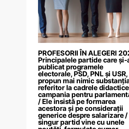
PROFESORII ÎN ALEGERI 20
Principalele partide care și-
publicat programele
electorale, PSD, PNL și USR,
propun mai nimic substanția
referitor la cadrele didactice
campania pentru parlament
/ Ele insistă pe formarea
acestora și pe considerații
generice despre salarizare /
singur partid vine cu unele