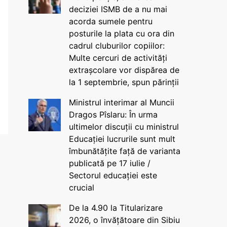
deciziei ISMB de a nu mai
acorda sumele pentru
posturile la plata cu ora din
cadrul cluburilor copiilor:
Multe cercuri de activități
extrașcolare vor dispărea de
la 1 septembrie, spun părinții
Ministrul interimar al Muncii
Dragos Pîslaru: În urma
ultimelor discuții cu ministrul
Educației lucrurile sunt mult
îmbunătățite față de varianta
publicată pe 17 iulie /
Sectorul educației este
crucial
De la 4.90 la Titularizare
2026, o învățătoare din Sibiu