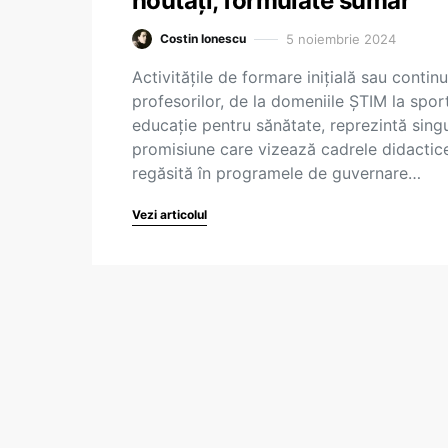
noutăți, formulate sumar
5 noiembrie 2024
Costin Ionescu
Activitățile de formare inițială sau contin
profesorilor, de la domeniile ȘTIM la spor
educație pentru sănătate, reprezintă sing
promisiune care vizează cadrele didactic
regăsită în programele de guvernare…
Vezi articolul