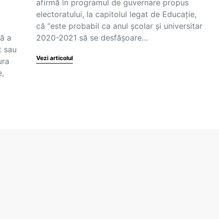
afirmă în programul de guvernare propus
electoratului, la capitolul legat de Educație,
că “este probabil ca anul școlar și universitar
uă a
2020-2021 să se desfășoare…
t sau
Vezi articolul
ura
e,