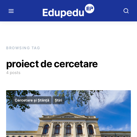
BROWSING TAG
proiect de cercetare
4 posts
Cercetare și Știință
Știri