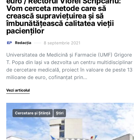
euro / Rectorul Viorel Scripcariu:
Vom cerceta metode care să
crească supraviețuirea și să
îmbunătățească calitatea vieții
pacienților
8 septembrie 2021
Redacția
Universitatea de Medicină şi Farmacie (UMF) Grigore
T. Popa din Iaşi va dezvolta un centru multidisciplinar
de cercetare medicală, proiect în valoare de peste 13
milioane de euro, cofinanţat prin…
Vezi articolul
Cercetare și Știință
Știri