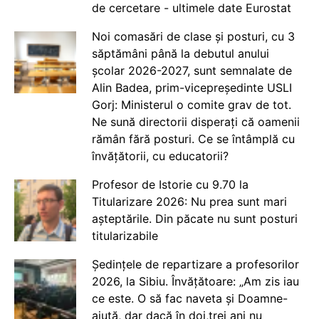
de cercetare - ultimele date Eurostat
Noi comasări de clase și posturi, cu 3
săptămâni până la debutul anului
școlar 2026-2027, sunt semnalate de
Alin Badea, prim-vicepreședinte USLI
Gorj: Ministerul o comite grav de tot.
Ne sună directorii disperați că oamenii
rămân fără posturi. Ce se întâmplă cu
învățătorii, cu educatorii?
Profesor de Istorie cu 9.70 la
Titularizare 2026: Nu prea sunt mari
așteptările. Din păcate nu sunt posturi
titularizabile
Ședințele de repartizare a profesorilor
2026, la Sibiu. Învățătoare: „Am zis iau
ce este. O să fac naveta și Doamne-
ajută, dar dacă în doi,trei ani nu