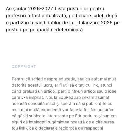
An școlar 2026-2027. Lista posturilor pentru
profesori a fost actualizată, pe fiecare județ, după
repartizarea candidaților de la Titularizare 2026 pe
posturi pe perioadă nedeterminată
COPYRIGHT
Pentru că scrieți despre educație, sau cu atât mai mult
datorită acestui lucru, ar fi util să citați cu link, atunci
când preluați un articol, părți dintr-un articol sau o idee
care v-a inspirat. Noi, la EduPedu.ro ne-am asumat
această conduită etică și sperăm că și publicațiile cu
mult mai multă experiență vor face la fel. Ne bucurăm
că găsiți subiecte interesante pe Edupedu.ro și suntem
siguri că înțelegeți rugămintea noastră de a cita sursa
(cu link), ca o declarație reciprocă de respect și