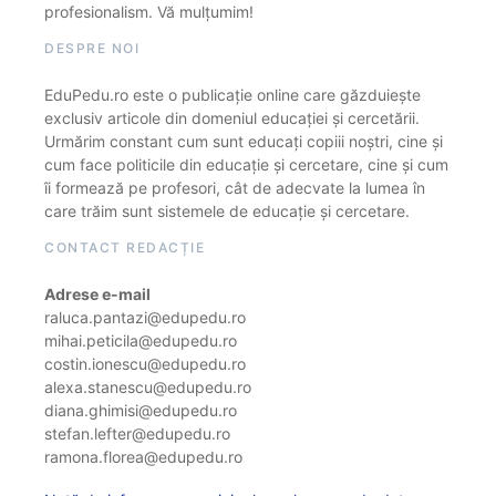
profesionalism. Vă mulțumim!
DESPRE NOI
EduPedu.ro este o publicație online care găzduiește
exclusiv articole din domeniul educației și cercetării.
Urmărim constant cum sunt educați copiii noștri, cine și
cum face politicile din educație și cercetare, cine și cum
îi formează pe profesori, cât de adecvate la lumea în
care trăim sunt sistemele de educație și cercetare.
CONTACT REDACȚIE
Adrese e-mail
raluca.pantazi@edupedu.ro
mihai.peticila@edupedu.ro
costin.ionescu@edupedu.ro
alexa.stanescu@edupedu.ro
diana.ghimisi@edupedu.ro
stefan.lefter@edupedu.ro
ramona.florea@edupedu.ro