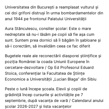
Universitatea din București a reamplasat vulturul și
cei doi grifoni distruși în urma bombardamentelor din
anul 1944 pe frontonul Palatului Universității
Aura Stănculescu, consilier școlar: Este o mare
nedreptate să nu-i lăsăm pe copii să fie așa cum
sunt. Suntem prea dornici să îi băgăm în șabloane și
să-i corectăm, să invalidăm ceea ce fac diferit
Bugetele reale ale reconectării diasporei științifice și
poziția României la coada Uniunii Europene în
cercetare-dezvoltare / Op Ed Profesorul Eduard
Stoica, conferențiar la Facultatea de Științe
Economice a Universității „Lucian Blaga” din Sibiu
Peste o lună începe școala. Elevii și copiii de
grădiniță încep cursurile și activitățile pe 7
septembrie, după vacanța de vară / Calendarul anului
școlar 2026-2027 și lista vacanțelor