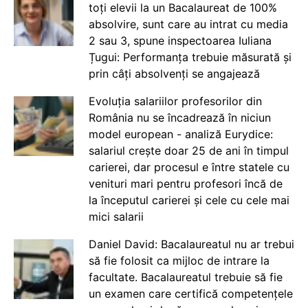
toți elevii la un Bacalaureat de 100%
absolvire, sunt care au intrat cu media
2 sau 3, spune inspectoarea Iuliana
Țugui: Performanța trebuie măsurată și
prin câți absolvenți se angajează
Evoluția salariilor profesorilor din
România nu se încadrează în niciun
model european - analiză Eurydice:
salariul crește doar 25 de ani în timpul
carierei, dar procesul e între statele cu
venituri mari pentru profesori încă de
la începutul carierei și cele cu cele mai
mici salarii
Daniel David: Bacalaureatul nu ar trebui
să fie folosit ca mijloc de intrare la
facultate. Bacalaureatul trebuie să fie
un examen care certifică competențele