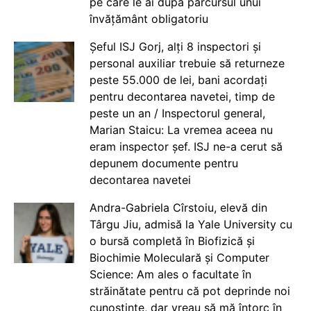
pe care le ai după parcursul unui
învățământ obligatoriu
Șeful ISJ Gorj, alți 8 inspectori și
personal auxiliar trebuie să returneze
peste 55.000 de lei, bani acordați
pentru decontarea navetei, timp de
peste un an / Inspectorul general,
Marian Staicu: La vremea aceea nu
eram inspector șef. ISJ ne-a cerut să
depunem documente pentru
decontarea navetei
Andra-Gabriela Cîrstoiu, elevă din
Târgu Jiu, admisă la Yale University cu
o bursă completă în Biofizică și
Biochimie Moleculară și Computer
Science: Am ales o facultate în
străinătate pentru că pot deprinde noi
cunoștințe, dar vreau să mă întorc în