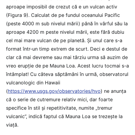
aproape imposibil de crezut că e un vulcan activ
(Figura 9). Calculat de pe fundul oceanului Pacific
(peste 4000 m sub nivelul mării) până în vârful său la
aproape 4200 m peste nivelul mării, este fără dubiu
cel mai mare vulcan de pe planetă. Și unul care s-a
format într-un timp extrem de scurt. Deci e destul de
clar că mai devreme sau mai târziu urma să auzim de
vreo erupție de pe Mauna Loa. Acest lucru tocmai s-a
întâmplat! Cu câteva săptămâni în urmă, observatorul
vulcanologic din Hawaii
(
https://www.usgs.gov/observatories/hvo
) ne anunța
că o serie de cutremure relativ mici, dar foarte
specifice în stil și repetitivitate, numite „tremur
vulcanic”, indică faptul că Mauna Loa se trezește la
viață.