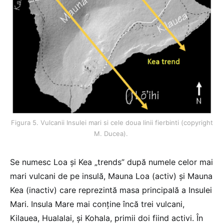
Figura 5. Vulcanii Insulei mari si cele doua linii fierbinti (copyright
M. Ducea).
Se numesc Loa și Kea „trends” după numele celor mai
mari vulcani de pe insulă, Mauna Loa (activ) și Mauna
Kea (inactiv) care reprezintă masa principală a Insulei
Mari. Insula Mare mai conține încă trei vulcani,
Kilauea, Hualalai, și Kohala, primii doi fiind activi. În