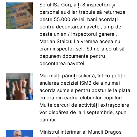
Șeful ISJ Gorj, alți 8 inspectori și
personal auxiliar trebuie să returneze
peste 55.000 de lei, bani acordați
pentru decontarea navetei, timp de
peste un an / Inspectorul general,
Marian Staicu: La vremea aceea nu
eram inspector șef. ISJ ne-a cerut să
depunem documente pentru
decontarea navetei
Mai mulți părinți solicită, într-o petiție,
anularea deciziei ISMB de a nu mai
acorda sumele pentru posturile la plata
cu ora din cadrul cluburilor copiilor:
Multe cercuri de activități extrașcolare
vor dispărea de la 1 septembrie, spun
părinții
Ministrul interimar al Muncii Dragos