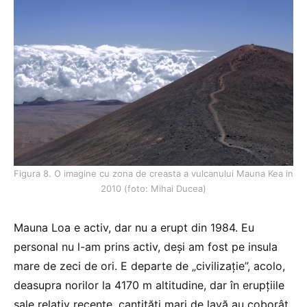
Figura 8. O imagine cu zona de creasta a vulcanului Mauna Kea in
2010 (foto: Mihai Ducea)
Mauna Loa e activ, dar nu a erupt din 1984. Eu
personal nu l-am prins activ, deși am fost pe insula
mare de zeci de ori. E departe de „civilizație”, acolo,
deasupra norilor la 4170 m altitudine, dar în erupțiile
sale relativ recente, cantități mari de lavă au coborât