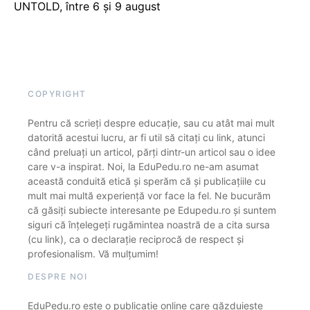
UNTOLD, între 6 și 9 august
COPYRIGHT
Pentru că scrieți despre educație, sau cu atât mai mult
datorită acestui lucru, ar fi util să citați cu link, atunci
când preluați un articol, părți dintr-un articol sau o idee
care v-a inspirat. Noi, la EduPedu.ro ne-am asumat
această conduită etică și sperăm că și publicațiile cu
mult mai multă experiență vor face la fel. Ne bucurăm
că găsiți subiecte interesante pe Edupedu.ro și suntem
siguri că înțelegeți rugămintea noastră de a cita sursa
(cu link), ca o declarație reciprocă de respect și
profesionalism. Vă mulțumim!
DESPRE NOI
EduPedu.ro este o publicație online care găzduiește