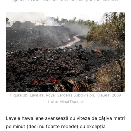
Figura 3b. Lava a’a, Royal Gardens Subdivision, Kilauea, 2009
(foto: Mihai Ducea)
Lavele hawaiiene avansează cu viteze de câțiva metri
pe minut (deci nu foarte repede) cu excepția