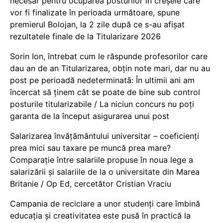
necesar pentru ocuparea posturilor în creșele care
vor fi finalizate în perioada următoare, spune
premierul Bolojan, la 2 zile după ce s-au afișat
rezultatele finale de la Titularizare 2026
Sorin Ion, întrebat cum le răspunde profesorilor care
dau an de an Titularizarea, obțin note mari, dar nu au
post pe perioadă nedeterminată: În ultimii ani am
încercat să ținem cât se poate de bine sub control
posturile titularizabile / La niciun concurs nu poți
garanta de la început asigurarea unui post
Salarizarea învățământului universitar – coeficienți
prea mici sau taxare pe muncă prea mare?
Comparație între salariile propuse în noua lege a
salarizării și salariile de la o universitate din Marea
Britanie / Op Ed, cercetător Cristian Vraciu
Campania de reciclare a unor studenți care îmbină
educația și creativitatea este pusă în practică la