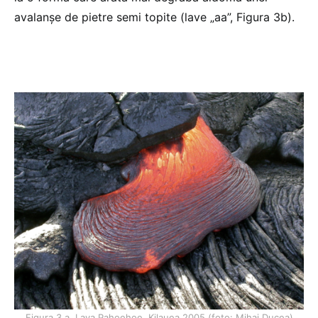
avalanșe de pietre semi topite (lave „aa”, Figura 3b).
Figura 3 a. Lava Pahoehoe, Kilauea 2005 (foto: Mihai Ducea)