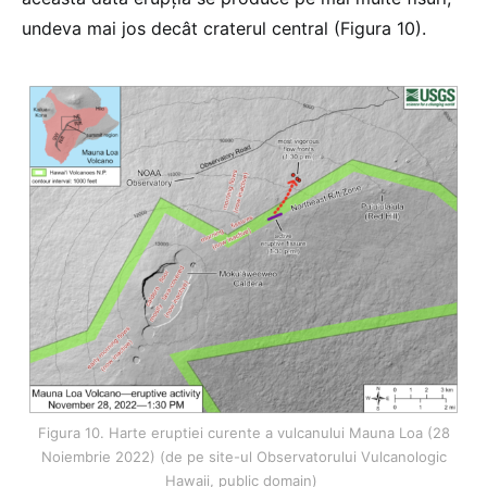
undeva mai jos decât craterul central (Figura 10).
Figura 10. Harte eruptiei curente a vulcanului Mauna Loa (28
Noiembrie 2022) (de pe site-ul Observatorului Vulcanologic
Hawaii, public domain)