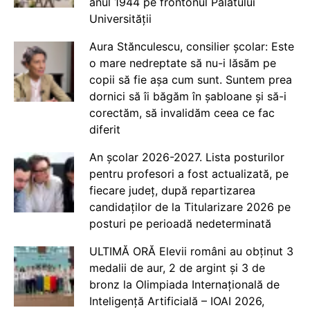
anul 1944 pe frontonul Palatului
Universității
Aura Stănculescu, consilier școlar: Este
o mare nedreptate să nu-i lăsăm pe
copii să fie așa cum sunt. Suntem prea
dornici să îi băgăm în șabloane și să-i
corectăm, să invalidăm ceea ce fac
diferit
An școlar 2026-2027. Lista posturilor
pentru profesori a fost actualizată, pe
fiecare județ, după repartizarea
candidaților de la Titularizare 2026 pe
posturi pe perioadă nedeterminată
ULTIMĂ ORĂ Elevii români au obținut 3
medalii de aur, 2 de argint și 3 de
bronz la Olimpiada Internațională de
Inteligență Artificială – IOAI 2026,