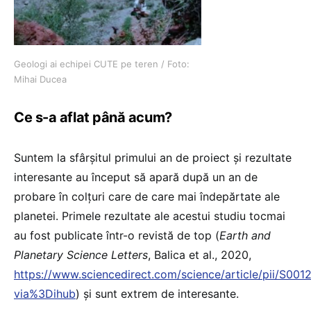
Geologi ai echipei CUTE pe teren / Foto:
Mihai Ducea
Ce s-a aflat până acum?
Suntem la sfârșitul primului an de proiect și rezultate
interesante au început să apară după un an de
probare în colțuri care de care mai îndepărtate ale
planetei. Primele rezultate ale acestui studiu tocmai
au fost publicate într-o revistă de top (
Earth and
Planetary Science Letters
, Balica et al., 2020,
https://www.sciencedirect.com/science/article/pii/S00
via%3Dihub
) și sunt extrem de interesante.