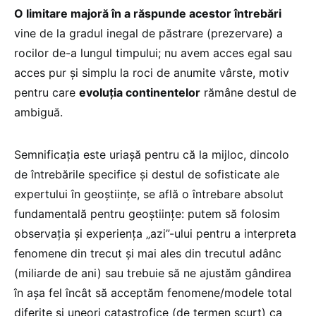
O limitare majoră în a răspunde acestor întrebări
vine de la gradul inegal de păstrare (prezervare) a
rocilor de-a lungul timpului; nu avem acces egal sau
acces pur și simplu la roci de anumite vârste, motiv
pentru care
evoluția continentelor
rămâne destul de
ambiguă.
Semnificația este uriașă pentru că la mijloc, dincolo
de întrebările specifice și destul de sofisticate ale
expertului în geoștiințe, se află o întrebare absolut
fundamentală pentru geoștiințe: putem să folosim
observația și experiența „azi”-ului pentru a interpreta
fenomene din trecut și mai ales din trecutul adânc
(miliarde de ani) sau trebuie să ne ajustăm gândirea
în așa fel încât să acceptăm fenomene/modele total
diferite și uneori catastrofice (de termen scurt) ca