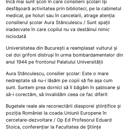
Încă mai sunt școli în care consilierii școlari își
desfășoară activitatea prin biblioteci, pe la cabinetul
medical, pe holuri sau în cancelarii, atrage atenția
consilierul școlar Aura Stănculescu / Sunt spații
inadecvate în care copilul nu va destăinui nimic
niciodată
Universitatea din București a reamplasat vulturul și
cei doi grifoni distruși în urma bombardamentelor din
anul 1944 pe frontonul Palatului Universității
Aura Stănculescu, consilier școlar: Este o mare
nedreptate să nu-i lăsăm pe copii să fie așa cum
sunt. Suntem prea dornici să îi băgăm în șabloane și
să-i corectăm, să invalidăm ceea ce fac diferit
Bugetele reale ale reconectării diasporei științifice și
poziția României la coada Uniunii Europene în
cercetare-dezvoltare / Op Ed Profesorul Eduard
Stoica, conferențiar la Facultatea de Științe