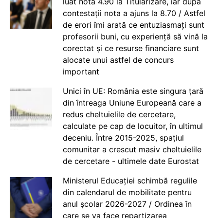
luat nota 4.90 la Titularizare, iar după
contestații nota a ajuns la 8.70 / Astfel
de erori îmi arată ce entuziasmați sunt
profesorii buni, cu experiență să vină la
corectat și ce resurse financiare sunt
alocate unui astfel de concurs
important
Unici în UE: România este singura țară
din întreaga Uniune Europeană care a
redus cheltuielile de cercetare,
calculate pe cap de locuitor, în ultimul
deceniu. Între 2015-2025, spațiul
comunitar a crescut masiv cheltuielile
de cercetare - ultimele date Eurostat
Ministerul Educației schimbă regulile
din calendarul de mobilitate pentru
anul școlar 2026-2027 / Ordinea în
care se va face repartizarea