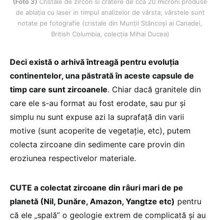
(Foto 3)
Cristale de zircon si cratere de cca 20 microni produse
de ablația cu laser in timpul analizelor de vârsta; vârstele sunt
notate pe fotografie (cristale din Munții Stâncoși ai Canadei,
British Columbia, colecția Mihai Ducea)
Deci există o arhivă întreagă pentru evoluția
continentelor, una păstrată în aceste capsule de
timp care sunt zircoanele
. Chiar dacă granitele din
care ele s-au format au fost erodate, sau pur și
simplu nu sunt expuse azi la suprafață din varii
motive (sunt acoperite de vegetație, etc), putem
colecta zircoane din sedimente care provin din
eroziunea respectivelor materiale.
CUTE a colectat zircoane din râuri mari de pe
planetă (Nil, Dunăre, Amazon, Yangtze etc)
pentru
că ele „spală” o geologie extrem de complicată și au