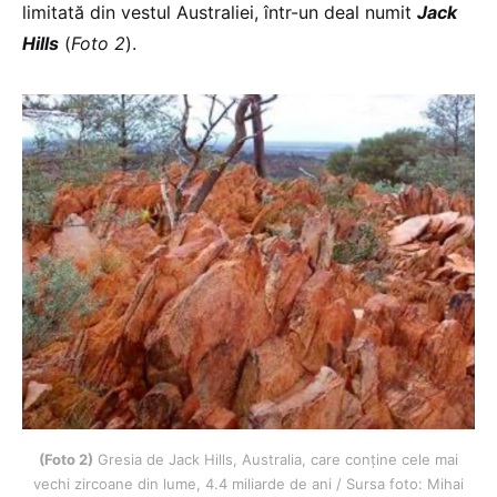
limitată din vestul Australiei, într-un deal numit
Jack
Hills
(
Foto 2
).
(Foto 2)
Gresia de Jack Hills, Australia, care conține cele mai
vechi zircoane din lume, 4.4 miliarde de ani / Sursa foto: Mihai