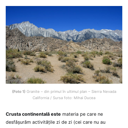
(Foto 1)
Granite – din primul în ultimul plan – Sierra Nevada
California / Sursa foto: Mihai Ducea
Crusta continentală este
materia pe care ne
desfășurăm activitățile zi de zi (cei care nu au