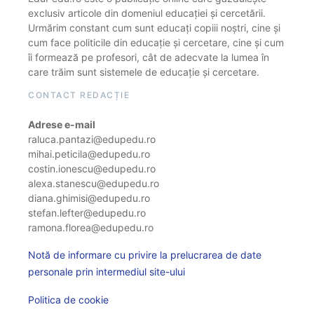
exclusiv articole din domeniul educației și cercetării.
Urmărim constant cum sunt educați copiii noștri, cine și
cum face politicile din educație și cercetare, cine și cum
îi formează pe profesori, cât de adecvate la lumea în
care trăim sunt sistemele de educație și cercetare.
CONTACT REDACȚIE
Adrese e-mail
raluca.pantazi@edupedu.ro
mihai.peticila@edupedu.ro
costin.ionescu@edupedu.ro
alexa.stanescu@edupedu.ro
diana.ghimisi@edupedu.ro
stefan.lefter@edupedu.ro
ramona.florea@edupedu.ro
Notă de informare cu privire la prelucrarea de date
personale prin intermediul site-ului
Politica de cookie