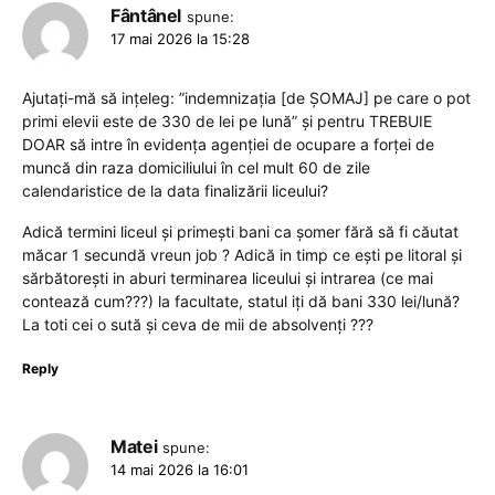
Fântânel
spune:
17 mai 2026 la 15:28
Ajutați-mă să ințeleg: ”indemnizația [de ȘOMAJ] pe care o pot
primi elevii este de 330 de lei pe lună” și pentru TREBUIE
DOAR să intre în evidența agenției de ocupare a forței de
muncă din raza domiciliului în cel mult 60 de zile
calendaristice de la data finalizării liceului?
Adică termini liceul și primești bani ca șomer fără să fi căutat
măcar 1 secundă vreun job ? Adică in timp ce ești pe litoral și
sărbătorești in aburi terminarea liceului și intrarea (ce mai
contează cum???) la facultate, statul iți dă bani 330 lei/lună?
La toti cei o sută și ceva de mii de absolvenți ???
Reply
Matei
spune:
14 mai 2026 la 16:01