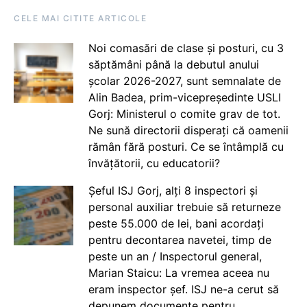
CELE MAI CITITE ARTICOLE
Noi comasări de clase și posturi, cu 3
săptămâni până la debutul anului
școlar 2026-2027, sunt semnalate de
Alin Badea, prim-vicepreședinte USLI
Gorj: Ministerul o comite grav de tot.
Ne sună directorii disperați că oamenii
rămân fără posturi. Ce se întâmplă cu
învățătorii, cu educatorii?
Șeful ISJ Gorj, alți 8 inspectori și
personal auxiliar trebuie să returneze
peste 55.000 de lei, bani acordați
pentru decontarea navetei, timp de
peste un an / Inspectorul general,
Marian Staicu: La vremea aceea nu
eram inspector șef. ISJ ne-a cerut să
depunem documente pentru