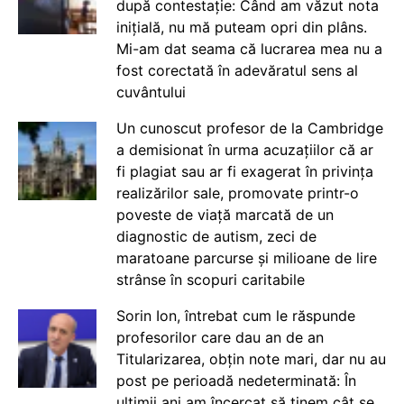
după contestație: Când am văzut nota
inițială, nu mă puteam opri din plâns.
Mi-am dat seama că lucrarea mea nu a
fost corectată în adevăratul sens al
cuvântului
Un cunoscut profesor de la Cambridge
a demisionat în urma acuzațiilor că ar
fi plagiat sau ar fi exagerat în privința
realizărilor sale, promovate printr-o
poveste de viață marcată de un
diagnostic de autism, zeci de
maratoane parcurse și milioane de lire
strânse în scopuri caritabile
Sorin Ion, întrebat cum le răspunde
profesorilor care dau an de an
Titularizarea, obțin note mari, dar nu au
post pe perioadă nedeterminată: În
ultimii ani am încercat să ținem cât se