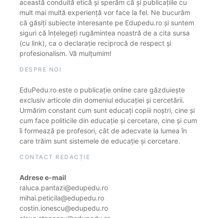
această conduită etică și sperăm că și publicațiile cu
mult mai multă experiență vor face la fel. Ne bucurăm
că găsiți subiecte interesante pe Edupedu.ro și suntem
siguri că înțelegeți rugămintea noastră de a cita sursa
(cu link), ca o declarație reciprocă de respect și
profesionalism. Vă mulțumim!
DESPRE NOI
EduPedu.ro este o publicație online care găzduiește
exclusiv articole din domeniul educației și cercetării.
Urmărim constant cum sunt educați copiii noștri, cine și
cum face politicile din educație și cercetare, cine și cum
îi formează pe profesori, cât de adecvate la lumea în
care trăim sunt sistemele de educație și cercetare.
CONTACT REDACȚIE
Adrese e-mail
raluca.pantazi@edupedu.ro
mihai.peticila@edupedu.ro
costin.ionescu@edupedu.ro