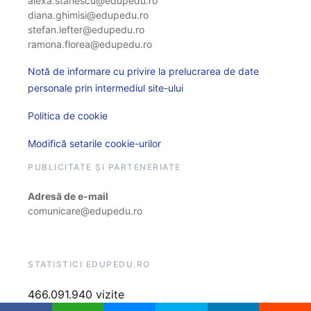
alexa.stanescu@edupedu.ro
diana.ghimisi@edupedu.ro
stefan.lefter@edupedu.ro
ramona.florea@edupedu.ro
Notă de informare cu privire la prelucrarea de date
personale prin intermediul site-ului
Politica de cookie
Modifică setarile cookie-urilor
PUBLICITATE ȘI PARTENERIATE
Adresă de e-mail
comunicare@edupedu.ro
STATISTICI EDUPEDU.RO
466.091.940 vizite