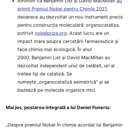
Amintim că Benjamin List și David MacMillan
au
primit Premiul Nobel pentru Chimie 2021
,
deoarece au dezvoltat un nou instrument precis
pentru construcția moleculară: organocataliza.
potrivit
nobelprize.org
. Acest lucru are un
impact mare asupra cercetării farmaceutice și
face chimia mai ecologică. În anul
2000, Benjamin List și David MacMillan au
dezvoltat independent unul de celălalt, un al
treilea tip de cataliză. Se
numește „organocataliză asimetrică” și se
bazează pe molecule organice mici.
Mai jos, postarea integrală a lui Daniel Funeriu:
„Despre premiul Nobel în chimie acordat lui Benjamin