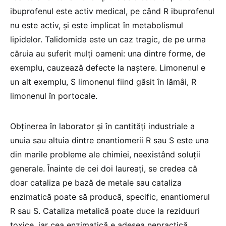
ibuprofenul este activ medical, pe când R ibuprofenul
nu este activ, și este implicat în metabolismul
lipidelor. Talidomida este un caz tragic, de pe urma
căruia au suferit mulți oameni: una dintre forme, de
exemplu, cauzează defecte la naștere. Limonenul e
un alt exemplu, S limonenul fiind găsit în lămâi, R
limonenul în portocale.
Obținerea în laborator și în cantități industriale a
unuia sau altuia dintre enantiomerii R sau S este una
din marile probleme ale chimiei, neexistând soluții
generale. Înainte de cei doi laureați, se credea că
doar cataliza pe bază de metale sau cataliza
enzimatică poate să producă, specific, enantiomerul
R sau S. Cataliza metalică poate duce la reziduuri
toxice, iar cea enzimatică e adesea nepractică.