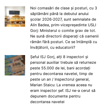
Noi comasări de clase și posturi, cu 3
săptămâni până la debutul anului
școlar 2026-2027, sunt semnalate de
Alin Badea, prim-vicepreședinte USLI
Gorj: Ministerul o comite grav de tot.
Ne sună directorii disperați că oamenii
rămân fără posturi. Ce se întâmplă cu
învățătorii, cu educatorii?
Șeful ISJ Gorj, alți 8 inspectori și
personal auxiliar trebuie să returneze
peste 55.000 de lei, bani acordați
pentru decontarea navetei, timp de
peste un an / Inspectorul general,
Marian Staicu: La vremea aceea nu
eram inspector șef. ISJ ne-a cerut să
depunem documente pentru
decontarea navetei