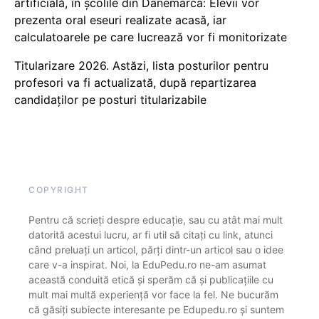
artificială, în școlile din Danemarca: Elevii vor
prezenta oral eseuri realizate acasă, iar
calculatoarele pe care lucrează vor fi monitorizate
Titularizare 2026. Astăzi, lista posturilor pentru
profesori va fi actualizată, după repartizarea
candidaților pe posturi titularizabile
COPYRIGHT
Pentru că scrieți despre educație, sau cu atât mai mult
datorită acestui lucru, ar fi util să citați cu link, atunci
când preluați un articol, părți dintr-un articol sau o idee
care v-a inspirat. Noi, la EduPedu.ro ne-am asumat
această conduită etică și sperăm că și publicațiile cu
mult mai multă experiență vor face la fel. Ne bucurăm
că găsiți subiecte interesante pe Edupedu.ro și suntem