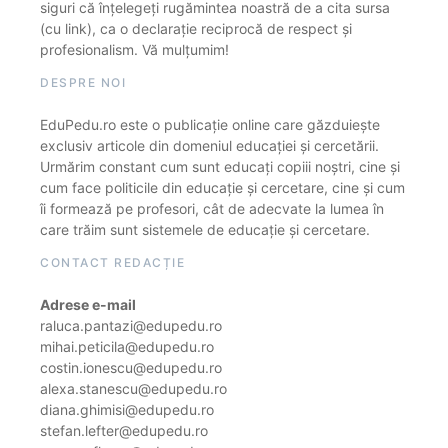
siguri că înțelegeți rugămintea noastră de a cita sursa
(cu link), ca o declarație reciprocă de respect și
profesionalism. Vă mulțumim!
DESPRE NOI
EduPedu.ro este o publicație online care găzduiește
exclusiv articole din domeniul educației și cercetării.
Urmărim constant cum sunt educați copiii noștri, cine și
cum face politicile din educație și cercetare, cine și cum
îi formează pe profesori, cât de adecvate la lumea în
care trăim sunt sistemele de educație și cercetare.
CONTACT REDACȚIE
Adrese e-mail
raluca.pantazi@edupedu.ro
mihai.peticila@edupedu.ro
costin.ionescu@edupedu.ro
alexa.stanescu@edupedu.ro
diana.ghimisi@edupedu.ro
stefan.lefter@edupedu.ro