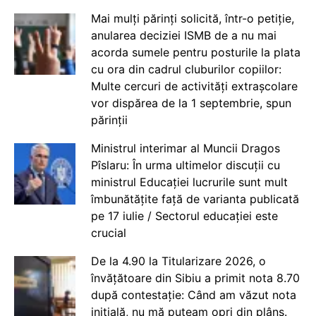
Mai mulți părinți solicită, într-o petiție,
anularea deciziei ISMB de a nu mai
acorda sumele pentru posturile la plata
cu ora din cadrul cluburilor copiilor:
Multe cercuri de activități extrașcolare
vor dispărea de la 1 septembrie, spun
părinții
Ministrul interimar al Muncii Dragos
Pîslaru: În urma ultimelor discuții cu
ministrul Educației lucrurile sunt mult
îmbunătățite față de varianta publicată
pe 17 iulie / Sectorul educației este
crucial
De la 4.90 la Titularizare 2026, o
învățătoare din Sibiu a primit nota 8.70
după contestație: Când am văzut nota
inițială, nu mă puteam opri din plâns.