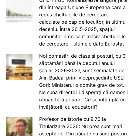
Unici în UE: România este singura țară
din întreaga Uniune Europeană care a
redus cheltuielile de cercetare,
calculate pe cap de locuitor, în ultimul
deceniu. Între 2015-2025, spațiul
comunitar a crescut masiv cheltuielile
de cercetare - ultimele date Eurostat
Noi comasări de clase și posturi, cu 3
săptămâni până la debutul anului
școlar 2026-2027, sunt semnalate de
Alin Badea, prim-vicepreședinte USLI
Gorj: Ministerul o comite grav de tot.
Ne sună directorii disperați că oamenii
rămân fără posturi. Ce se întâmplă cu
învățătorii, cu educatorii?
Profesor de Istorie cu 9.70 la
Titularizare 2026: Nu prea sunt mari
așteptările. Din păcate nu sunt posturi