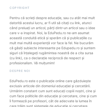
COPYRIGHT
Pentru că scrieți despre educație, sau cu atât mai mult
datorită acestui lucru, ar fi util să citați cu link, atunci
când preluați un articol, părți dintr-un articol sau o idee
care v-a inspirat. Noi, la EduPedu.ro ne-am asumat
această conduită etică și sperăm că și publicațiile cu
mult mai multă experiență vor face la fel. Ne bucurăm
că găsiți subiecte interesante pe Edupedu.ro și suntem
siguri că înțelegeți rugămintea noastră de a cita sursa
(cu link), ca o declarație reciprocă de respect și
profesionalism. Vă mulțumim!
DESPRE NOI
EduPedu.ro este o publicație online care găzduiește
exclusiv articole din domeniul educației și cercetării.
Urmărim constant cum sunt educați copiii noștri, cine și
cum face politicile din educație și cercetare, cine și cum
îi formează pe profesori, cât de adecvate la lumea în
care trăim sunt sistemele de educație și cercetare.