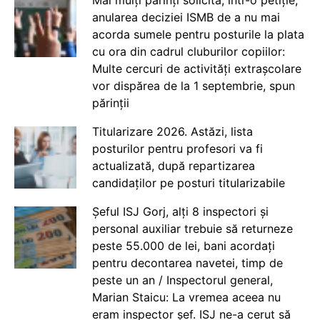
Mai mulți părinți solicită, într-o petiție,
anularea deciziei ISMB de a nu mai
acorda sumele pentru posturile la plata
cu ora din cadrul cluburilor copiilor:
Multe cercuri de activități extrașcolare
vor dispărea de la 1 septembrie, spun
părinții
Titularizare 2026. Astăzi, lista
posturilor pentru profesori va fi
actualizată, după repartizarea
candidaților pe posturi titularizabile
Șeful ISJ Gorj, alți 8 inspectori și
personal auxiliar trebuie să returneze
peste 55.000 de lei, bani acordați
pentru decontarea navetei, timp de
peste un an / Inspectorul general,
Marian Staicu: La vremea aceea nu
eram inspector șef. ISJ ne-a cerut să