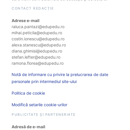
CONTACT REDACȚIE
Adrese e-mail
raluca.pantazi@edupedu.ro
mihai.peticila@edupedu.ro
costin.ionescu@edupedu.ro
alexa.stanescu@edupedu.ro
diana.ghimisi@edupedu.ro
stefan.lefter@edupedu.ro
ramona.florea@edupedu.ro
Notă de informare cu privire la prelucrarea de date
personale prin intermediul site-ului
Politica de cookie
Modifică setarile cookie-urilor
PUBLICITATE ȘI PARTENERIATE
Adresă de e-mail