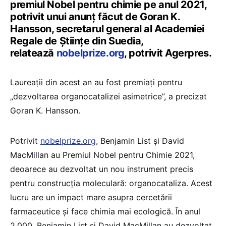
premiul Nobel pentru chimie pe anul 2021,
potrivit unui anunţ făcut de Goran K.
Hansson, secretarul general al Academiei
Regale de Ştiinţe din Suedia,
relatează
nobelprize.org
, potrivit Agerpres.
Laureaţii din acest an au fost premiaţi pentru
„dezvoltarea organocatalizei asimetrice”, a precizat
Goran K. Hansson.
Potrivit
nobelprize.org
, Benjamin List și David
MacMillan au Premiul Nobel pentru Chimie 2021,
deoarece au dezvoltat un nou instrument precis
pentru construcția moleculară: organocataliza. Acest
lucru are un impact mare asupra cercetării
farmaceutice și face chimia mai ecologică. În anul
2.000,
Benjamin List și David MacMillan au dezvoltat