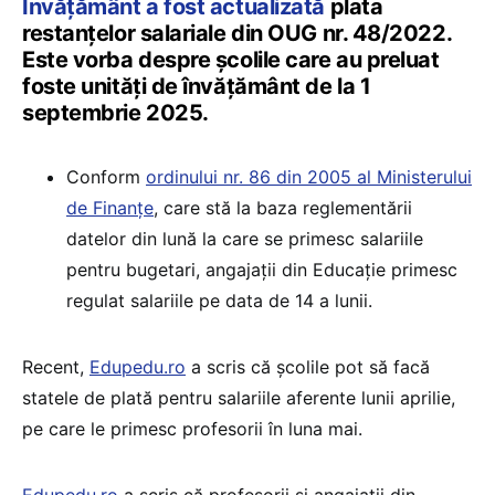
Învățământ a fost actualizată
plata
restanțelor salariale din OUG nr. 48/2022.
Este vorba despre școlile care au preluat
foste unități de învățământ de la 1
septembrie 2025.
Conform
ordinului nr. 86 din 2005 al Ministerului
de Finanțe
, care stă la baza reglementării
datelor din lună la care se primesc salariile
pentru bugetari, angajații din Educație primesc
regulat salariile pe data de 14 a lunii.
Recent,
Edupedu.ro
a scris că școlile pot să facă
statele de plată pentru salariile aferente lunii aprilie,
pe care le primesc profesorii în luna mai.
Edupedu.ro
a scris că profesorii și angajații din