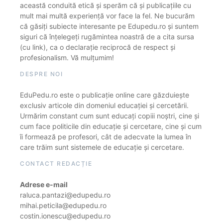
această conduită etică și sperăm că și publicațiile cu
mult mai multă experiență vor face la fel. Ne bucurăm
că găsiți subiecte interesante pe Edupedu.ro și suntem
siguri că înțelegeți rugămintea noastră de a cita sursa
(cu link), ca o declarație reciprocă de respect și
profesionalism. Vă mulțumim!
DESPRE NOI
EduPedu.ro este o publicație online care găzduiește
exclusiv articole din domeniul educației și cercetării.
Urmărim constant cum sunt educați copiii noștri, cine și
cum face politicile din educație și cercetare, cine și cum
îi formează pe profesori, cât de adecvate la lumea în
care trăim sunt sistemele de educație și cercetare.
CONTACT REDACȚIE
Adrese e-mail
raluca.pantazi@edupedu.ro
mihai.peticila@edupedu.ro
costin.ionescu@edupedu.ro