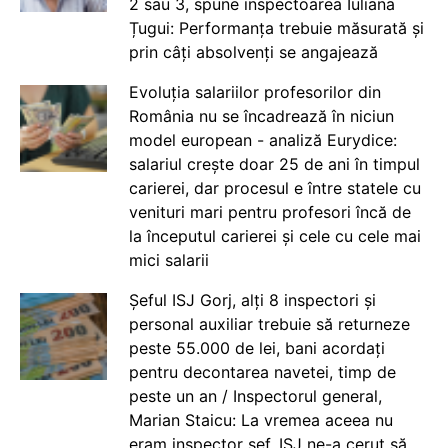
2 sau 3, spune inspectoarea Iuliana
Țugui: Performanța trebuie măsurată și
prin câți absolvenți se angajează
Evoluția salariilor profesorilor din
România nu se încadrează în niciun
model european - analiză Eurydice:
salariul crește doar 25 de ani în timpul
carierei, dar procesul e între statele cu
venituri mari pentru profesori încă de
la începutul carierei și cele cu cele mai
mici salarii
Șeful ISJ Gorj, alți 8 inspectori și
personal auxiliar trebuie să returneze
peste 55.000 de lei, bani acordați
pentru decontarea navetei, timp de
peste un an / Inspectorul general,
Marian Staicu: La vremea aceea nu
eram inspector șef. ISJ ne-a cerut să