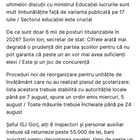
ultimelor discuții cu ministrul Educației lucrurile sunt
mult îmbunătățite față de varianta publicată pe 17
iulie / Sectorul educației este crucial
De ce sunt doar 6 mii de posturi titularizabile în
2026? Sorin Ion, secretar de stat: Cifrele arată mai
degrabă o prudență din partea școlilor pentru că nu
pot garanta că peste un an vor mai avea suficienți
elevi / Este și un joc de concurență
Proceduri noi de reorganizare pentru unitățile de
învățământ care nu au realizat planul de școlarizare:
lista acestora trebuie stabilită cu autoritățile locale
până pe 7 august, spune un ordin emis miercuri, 5
august / Toate măsurile trebuie încheiate până pe 24
august
Șeful ISJ Gorj, alți 8 inspectori și personal auxiliar
trebuie să returneze peste 55.000 de lei, bani
acordați pentru decontarea navetei, timp de peste un