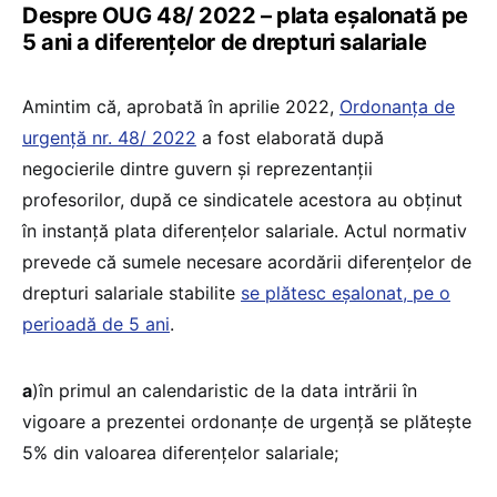
Despre OUG 48/ 2022 – plata eșalonată pe
5 ani a diferențelor de drepturi salariale
Amintim că, aprobată în aprilie 2022,
Ordonanța de
urgență nr. 48/ 2022
a fost elaborată după
negocierile dintre guvern și reprezentanții
profesorilor, după ce sindicatele acestora au obținut
în instanță plata diferențelor salariale. Actul normativ
prevede că sumele necesare acordării diferențelor de
drepturi salariale stabilite
se plătesc eșalonat, pe o
perioadă de 5 ani
.
a
)în primul an calendaristic de la data intrării în
vigoare a prezentei ordonanțe de urgență se plătește
5% din valoarea diferențelor salariale;