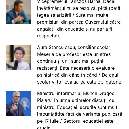
Vicepremierul Tanczos Barna: Dacă
învățământul nu se rezolvă, pică toată
legea salarizării / Sunt mai multe
promisiuni din partea Guvernului către
angajații din educație și nu par a fi
respectate
Aura Stănculescu, consilier școlar:
Meseria de profesor este un stres
continuu și unii sunt mai puțini
rezistenți. Este necesară o evaluare
psihiatrică din când în când / De anul
școlar viitor evaluarea este obligatorie
Ministrul interimar al Muncii Dragos
Pîslaru: În urma ultimelor discuții cu
ministrul Educației lucrurile sunt mult
îmbunătățite față de varianta publicată
pe 17 iulie / Sectorul educației este
crucial