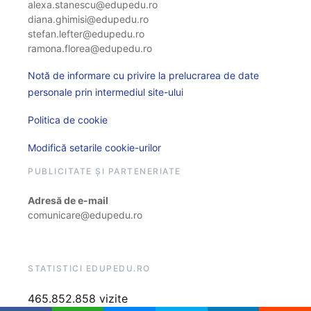
alexa.stanescu@edupedu.ro
diana.ghimisi@edupedu.ro
stefan.lefter@edupedu.ro
ramona.florea@edupedu.ro
Notă de informare cu privire la prelucrarea de date
personale prin intermediul site-ului
Politica de cookie
Modifică setarile cookie-urilor
PUBLICITATE ȘI PARTENERIATE
Adresă de e-mail
comunicare@edupedu.ro
STATISTICI EDUPEDU.RO
465.852.858 vizite