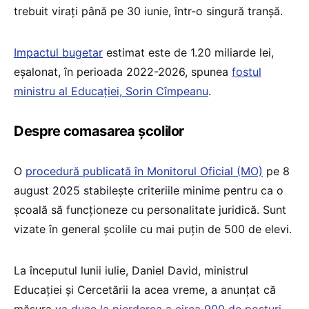
trebuit virați până pe 30 iunie, într-o singură tranșă.
Impactul bugetar
estimat este de 1.20 miliarde lei,
eșalonat, în perioada 2022-2026, spunea
fostul
ministru al Educației, Sorin Cîmpeanu
.
Despre comasarea școlilor
O
procedură publicată în Monitorul Oficial (MO)
pe 8
august 2025 stabilește criteriile minime pentru ca o
școală să funcționeze cu personalitate juridică. Sunt
vizate în general școlile cu mai puțin de 500 de elevi.
La începutul lunii iulie, Daniel David, ministrul
Educației și Cercetării la acea vreme, a anunțat că
măsura
va duce la pierderea a circa 900 de posturi