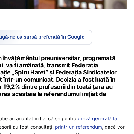
gă-ne ca sursă preferată în Google
in învățământul preuniversitar, programată
i, va fi amânată, transmit Federația
ație „Spiru Haret” și Federația Sindicatelor
 într-un comunicat. Decizia a fost luată în
r 19,2% dintre profesorii din toată țara au
rea acesteia la referendumul inițiat de
ție au anunțat inițial că se pentru
grevă generală la
esorii au fost consultați,
printr-un referendum
, dacă vor