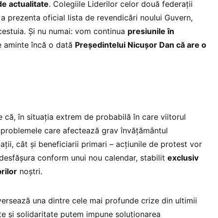
de actualitate
. Colegiile Liderilor celor două federații
 prezenta oficial lista de revendicări noului Guvern,
cestuia. Și nu numai: vom continua
presiunile în
e aminte încă o dată
Președintelui Nicușor Dan că are o
că, în situația extrem de probabilă în care viitorul
la problemele care afectează grav învățământul
ații, cât și beneficiarii primari – acțiunile de protest vor
 desfășura conform unui nou calendar, stabilit
exclusiv
rilor
noștri.
ersează una dintre cele mai profunde crize din ultimii
te și solidaritate putem impune soluționarea