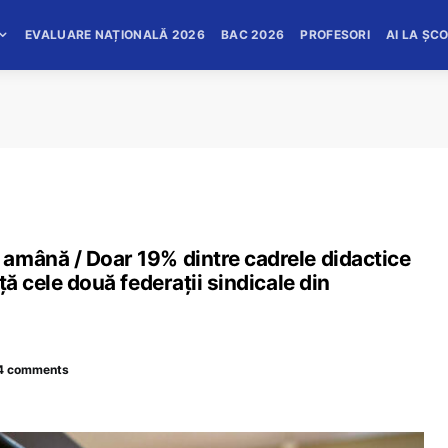
EVALUARE NAȚIONALĂ 2026
BAC 2026
PROFESORI
AI LA ȘC
amână / Doar 19% dintre cadrele didactice
ță cele două federații sindicale din
4 comments