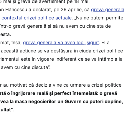
 mai și grevă de avertisment pe 18 mai.
ion Hăncescu a declarat, pe 29 aprilie, că
greva generală
n contextul crizei politice actuale
. „Nu ne putem permite
ntr-o grevă generală și să nu avem cu cine sta de
cesta.
rmat, însă,
greva generală va avea loc „sigur”
. El a
 această acțiune se va desfășura în ciuda crizei politice
rlamentul este în vigoare indiferent ce se va întâmpla la
 avem cu cine discuta”.
r au motivat că decizia vine ca urmare a crizei politice
stă o îngrijorare reală și perfect întemeiată: o grevă
avea la masa negocierilor un Guvern cu puteri depline,
ultat”.