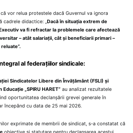
, că vor relua protestele dacă Guvernul va ignora
 cadrele didactice: „
Dacă în situația extrem de
 Executiv va fi refractar la problemele care afectează
sitar – atât salariații, cât și beneficiarii primari –
 reluate”.
egral al federațiilor sindicale:
ației Sindicatelor Libere din Învățământ (FSLI) și
din Educație „SPIRU HARET”
au analizat rezultatele
ind oportunitatea declanșării grevei generale în
tar începând cu data de 25 mai 2026.
unilor exprimate de membrii de sindicat, s-a constatat că
le
obiective și statutare pentru declanșarea acestui