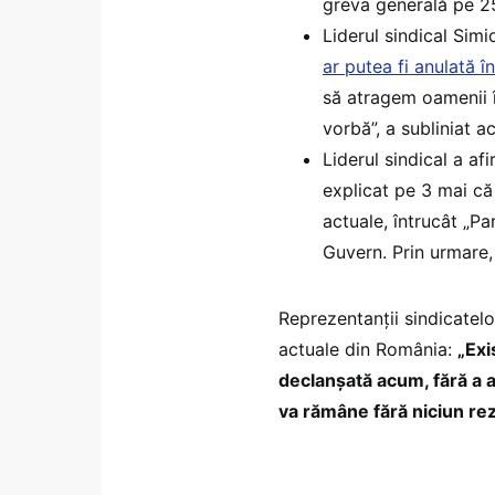
greva generală pe 25
Liderul sindical Sim
ar putea fi anulată î
să atragem oamenii î
vorbă”, a subliniat a
Liderul sindical a afi
explicat pe 3 mai că
actuale, întrucât „Pa
Guvern. Prin urmare,
Reprezentanții sindicatelo
actuale din România:
„Exi
declanșată acum, fără a 
va rămâne fără niciun rez