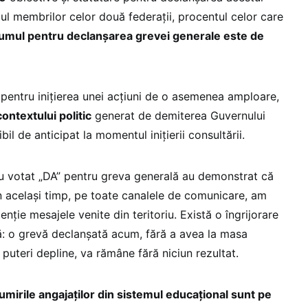
lul membrilor celor două federații, procentul celor care
dumul pentru declanșarea grevei generale este de
t pentru inițierea unei acțiuni de o asemenea amploare,
contextului politic
generat de demiterea Guvernului
bil de anticipat la momentul inițierii consultării.
 au votat „DA” pentru greva generală au demonstrat că
în același timp, pe toate canalele de comunicare, am
enție mesajele venite din teritoriu. Există o îngrijorare
tă: o grevă declanșată acum, fără a avea la masa
puteri depline, va rămâne fără niciun rezultat.
mirile angajaților din sistemul educațional sunt pe