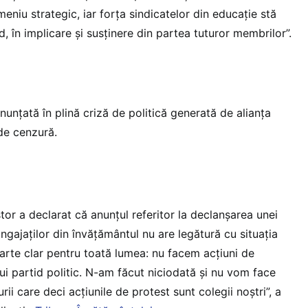
niu strategic, iar forța sindicatelor din educație stă
d, în implicare și susținere din partea tuturor membrilor”.
unțată în plină criză de politică generată de alianța
de cenzură.
stor a declarat că anunțul referitor la declanșarea unei
ngajaților din învățământul nu are legătură cu situația
foarte clar pentru toată lumea: nu facem acțiuni de
i partid politic. N-am făcut niciodată și nu vom face
rii care deci acțiunile de protest sunt colegii noștri”, a