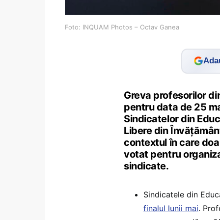
Foto: INQUAM Photos – Octav Ganea
Adau
Greva profesorilor d
pentru data de 25 ma
Sindicatelor din Educ
Libere din Învățământ
contextul în care doa
votat pentru organiza
sindicate.
Sindicatele din Educa
finalul lunii mai
. Prof