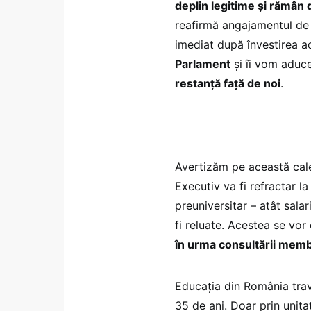
deplin legitime și rămân 
reafirmă angajamentul de a
imediat după învestirea a
Parlament
și îi vom aduc
restanță față de noi
.
Avertizăm pe această cale 
Executiv va fi refractar 
preuniversitar – atât salari
fi reluate. Acestea se vor
în urma consultării memb
Educația din România trav
35 de ani. Doar prin unita