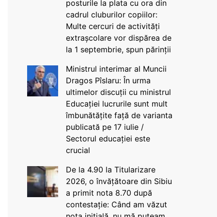
posturile la plata cu ora din
cadrul cluburilor copiilor:
Multe cercuri de activități
extrașcolare vor dispărea de
la 1 septembrie, spun părinții
Ministrul interimar al Muncii
Dragos Pîslaru: În urma
ultimelor discuții cu ministrul
Educației lucrurile sunt mult
îmbunătățite față de varianta
publicată pe 17 iulie /
Sectorul educației este
crucial
De la 4.90 la Titularizare
2026, o învățătoare din Sibiu
a primit nota 8.70 după
contestație: Când am văzut
nota inițială, nu mă puteam