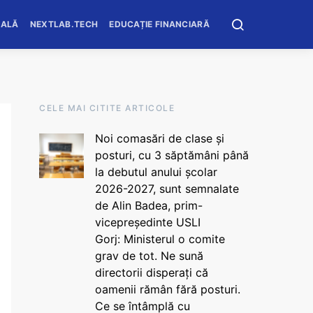
OALĂ
NEXTLAB.TECH
EDUCAȚIE FINANCIARĂ
CELE MAI CITITE ARTICOLE
Noi comasări de clase și
posturi, cu 3 săptămâni până
la debutul anului școlar
2026-2027, sunt semnalate
de Alin Badea, prim-
vicepreședinte USLI
Gorj: Ministerul o comite
grav de tot. Ne sună
directorii disperați că
oamenii rămân fără posturi.
Ce se întâmplă cu