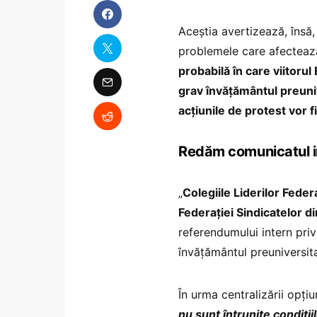
Aceștia avertizează, însă
problemele care afectează
probabilă în care viitorul
grav învățământul preuniver
acțiunile de protest vor fi
Redăm comunicatul int
„
Colegiile Liderilor Feder
Federației Sindicatelor 
referendumului intern priv
învățământul preuniversi
În urma centralizării opți
nu sunt întrunite condiții