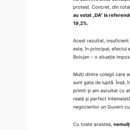
protest. Concret, din tota
au votat „DA” la referen
19,2%.
Acest rezultat, insuficien
este, în principal, efectul
Bolojan – o situație imposi
Mulți dintre colegii care
sunt gata de luptă. Însă, 
primit și am ascultat cu at
reală și perfect întemeia
negocierilor un Guvern cu 
Cu toate acestea,
nemulțu