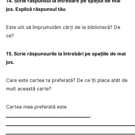
14. Scrie răspunsul la întrebare pe spațiul de mai
jos. Explică răspunsul tău
.
Este util să împrumutăm cărți de la bibliotecă? De
ce?
15. Scrie răspunsurile la întrebări pe spațiile de mai
jos.
Care este cartea ta preferată? De ce îți place atât de
mult această carte?
Cartea mea preferată este
___________________________________
.
_____________________________________________________
_____________________________________________________