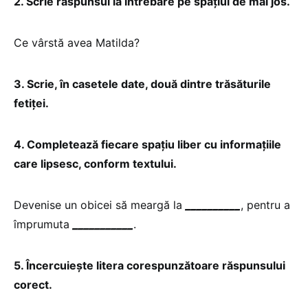
2. Scrie răspunsul la întrebare pe spațiul de mai jos.
Ce vârstă avea Matilda?
3. Scrie, în casetele date, două dintre trăsăturile
fetiței.
4. Completează fiecare spațiu liber cu informațiile
care lipsesc, conform textului.
Devenise un obicei să meargă la
__________
, pentru a
împrumuta
___________
.
5. Încercuiește litera corespunzătoare răspunsului
corect.