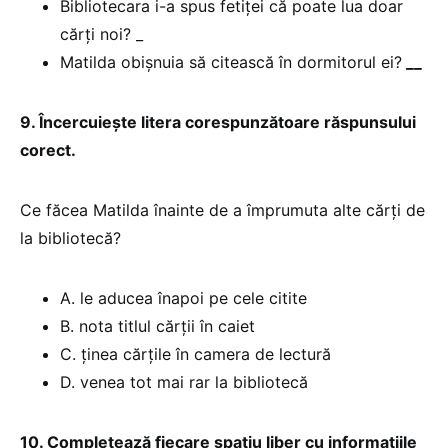
Bibliotecara i-a spus fetiței că poate lua doar
cărți noi? _
Matilda obișnuia să citească în dormitorul ei?
__
9. Încercuiește litera corespunzătoare răspunsului
corect.
Ce făcea Matilda înainte de a împrumuta alte cărți de
la bibliotecă?
A. le aducea înapoi pe cele citite
B. nota titlul cărții în caiet
C. ținea cărțile în camera de lectură
D. venea tot mai rar la bibliotecă
10. Completează fiecare spațiu liber cu informațiile