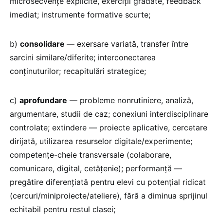
microsecvențe explicite, exerciții gradate, feedback
imediat; instrumente formative scurte;
b)
consolidare
— exersare variată, transfer între
sarcini similare/diferite; interconectarea
conținuturilor; recapitulări strategice;
c)
aprofundare
— probleme nonrutiniere, analiză,
argumentare, studii de caz; conexiuni interdisciplinare
controlate; extindere — proiecte aplicative, cercetare
dirijată, utilizarea resurselor digitale/experimente;
competențe-cheie transversale (colaborare,
comunicare, digital, cetățenie); performanță —
pregătire diferențiată pentru elevi cu potențial ridicat
(cercuri/miniproiecte/ateliere), fără a diminua sprijinul
echitabil pentru restul clasei;