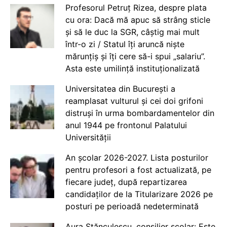
Profesorul Petruț Rizea, despre plata
cu ora: Dacă mă apuc să strâng sticle
și să le duc la SGR, câștig mai mult
într-o zi / Statul îți aruncă niște
mărunțiș și îți cere să-i spui „salariu”.
Asta este umilință instituționalizată
Universitatea din București a
reamplasat vulturul și cei doi grifoni
distruși în urma bombardamentelor din
anul 1944 pe frontonul Palatului
Universității
An școlar 2026-2027. Lista posturilor
pentru profesori a fost actualizată, pe
fiecare județ, după repartizarea
candidaților de la Titularizare 2026 pe
posturi pe perioadă nedeterminată
Aura Stănculescu, consilier școlar: Este