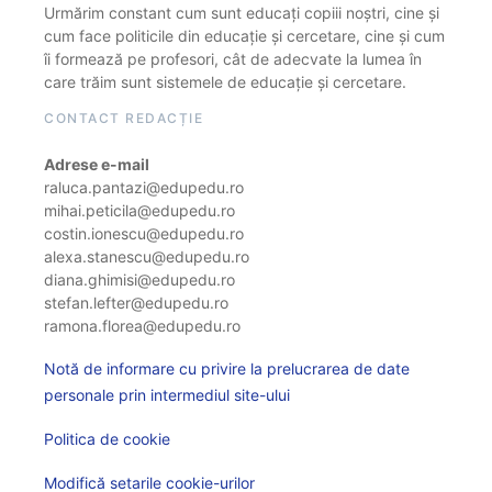
Urmărim constant cum sunt educați copiii noștri, cine și
cum face politicile din educație și cercetare, cine și cum
îi formează pe profesori, cât de adecvate la lumea în
care trăim sunt sistemele de educație și cercetare.
CONTACT REDACȚIE
Adrese e-mail
raluca.pantazi@edupedu.ro
mihai.peticila@edupedu.ro
costin.ionescu@edupedu.ro
alexa.stanescu@edupedu.ro
diana.ghimisi@edupedu.ro
stefan.lefter@edupedu.ro
ramona.florea@edupedu.ro
Notă de informare cu privire la prelucrarea de date
personale prin intermediul site-ului
Politica de cookie
Modifică setarile cookie-urilor