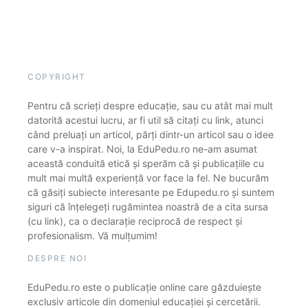
COPYRIGHT
Pentru că scrieți despre educație, sau cu atât mai mult
datorită acestui lucru, ar fi util să citați cu link, atunci
când preluați un articol, părți dintr-un articol sau o idee
care v-a inspirat. Noi, la EduPedu.ro ne-am asumat
această conduită etică și sperăm că și publicațiile cu
mult mai multă experiență vor face la fel. Ne bucurăm
că găsiți subiecte interesante pe Edupedu.ro și suntem
siguri că înțelegeți rugămintea noastră de a cita sursa
(cu link), ca o declarație reciprocă de respect și
profesionalism. Vă mulțumim!
DESPRE NOI
EduPedu.ro este o publicație online care găzduiește
exclusiv articole din domeniul educației și cercetării.