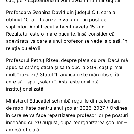
caz, pe 7 septembrie le vom avea în format digital
Profesoara Geanina David din județul Olt, care a
obținut 10 la Titularizare va primi un post de
suplinitor. Anul trecut a făcut naveta 15 km:
Rezultatul este o mare bucurie, însă consider că
adevărata valoare a unui profesor se vede la clasă, în
relația cu elevii
Profesorul Petruț Rizea, despre plata cu ora: Dacă mă
apuc să strâng sticle și să le duc la SGR, câștig mai
mult într-o zi / Statul îți aruncă niște mărunțiș și îți
cere să-i spui „salariu”. Asta este umilință
instituționalizată
Ministerul Educației schimbă regulile din calendarul
de mobilitate pentru anul școlar 2026-2027 / Ordinea
în care se va face repartizarea profesorilor pe posturi
începând cu 20 august, după reorganizarea școlilor –
adresă oficială