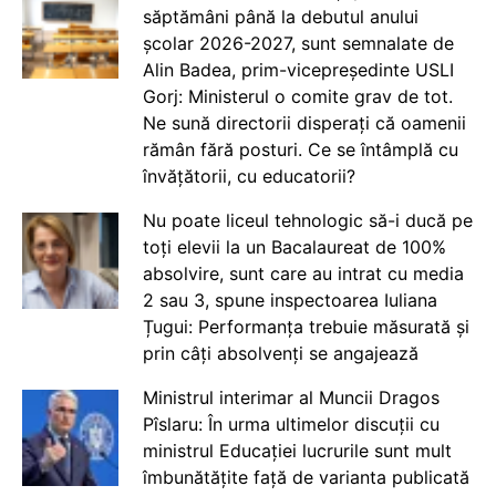
săptămâni până la debutul anului
școlar 2026-2027, sunt semnalate de
Alin Badea, prim-vicepreședinte USLI
Gorj: Ministerul o comite grav de tot.
Ne sună directorii disperați că oamenii
rămân fără posturi. Ce se întâmplă cu
învățătorii, cu educatorii?
Nu poate liceul tehnologic să-i ducă pe
toți elevii la un Bacalaureat de 100%
absolvire, sunt care au intrat cu media
2 sau 3, spune inspectoarea Iuliana
Țugui: Performanța trebuie măsurată și
prin câți absolvenți se angajează
Ministrul interimar al Muncii Dragos
Pîslaru: În urma ultimelor discuții cu
ministrul Educației lucrurile sunt mult
îmbunătățite față de varianta publicată