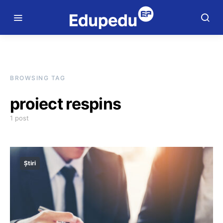
BROWSING TAG
proiect respins
1 post
Știri