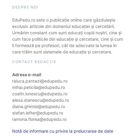
DESPRE NOI
EduPedu.ro este o publicație online care găzduiește
exclusiv articole din domeniul educației și cercetării.
Urmărim constant cum sunt educați copiii noștri, cine și
cum face politicile din educație și cercetare, cine și cum
îi formează pe profesori, cât de adecvate la lumea în
care trăim sunt sistemele de educație și cercetare.
CONTACT REDACȚIE
Adrese e-mail
raluca.pantazi@edupedu.ro
mihai.peticila@edupedu.ro
costin.ionescu@edupedu.ro
alexa.stanescu@edupedu.ro
diana.ghimisi@edupedu.ro
stefan.lefter@edupedu.ro
ramona.florea@edupedu.ro
Notă de informare cu privire la prelucrarea de date