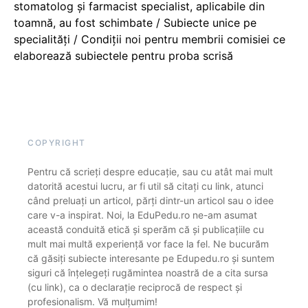
stomatolog și farmacist specialist, aplicabile din
toamnă, au fost schimbate / Subiecte unice pe
specialități / Condiții noi pentru membrii comisiei ce
elaborează subiectele pentru proba scrisă
COPYRIGHT
Pentru că scrieți despre educație, sau cu atât mai mult
datorită acestui lucru, ar fi util să citați cu link, atunci
când preluați un articol, părți dintr-un articol sau o idee
care v-a inspirat. Noi, la EduPedu.ro ne-am asumat
această conduită etică și sperăm că și publicațiile cu
mult mai multă experiență vor face la fel. Ne bucurăm
că găsiți subiecte interesante pe Edupedu.ro și suntem
siguri că înțelegeți rugămintea noastră de a cita sursa
(cu link), ca o declarație reciprocă de respect și
profesionalism. Vă mulțumim!