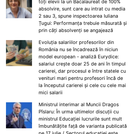
toți elevii la un Bacalaureat de 100%
absolvire, sunt care au intrat cu media
2 sau 3, spune inspectoarea Iuliana
Țugui: Performanța trebuie măsurată și
prin câți absolvenți se angajează
Evoluția salariilor profesorilor din
România nu se încadrează în niciun
model european - analiză Eurydice:
salariul crește doar 25 de ani în timpul
carierei, dar procesul e între statele cu
venituri mari pentru profesori încă de
la începutul carierei și cele cu cele mai
mici salarii
Ministrul interimar al Muncii Dragos
Pîslaru: În urma ultimelor discuții cu
ministrul Educației lucrurile sunt mult
îmbunătățite față de varianta publicată
pe 17 iulie / Sectorul educației este