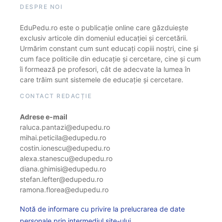
DESPRE NOI
EduPedu.ro este o publicație online care găzduiește
exclusiv articole din domeniul educației și cercetării.
Urmărim constant cum sunt educați copiii noștri, cine și
cum face politicile din educație și cercetare, cine și cum
îi formează pe profesori, cât de adecvate la lumea în
care trăim sunt sistemele de educație și cercetare.
CONTACT REDACȚIE
Adrese e-mail
raluca.pantazi@edupedu.ro
mihai.peticila@edupedu.ro
costin.ionescu@edupedu.ro
alexa.stanescu@edupedu.ro
diana.ghimisi@edupedu.ro
stefan.lefter@edupedu.ro
ramona.florea@edupedu.ro
Notă de informare cu privire la prelucrarea de date
personale prin intermediul site-ului