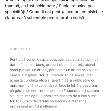
toamnă, au fost schimbate / Subiecte unice pe
specialități / Condiții noi pentru membrii comisiei ce
elaborează subiectele pentru proba scrisă
COPYRIGHT
Pentru că scrieți despre educație, sau cu atât mai mult
datorită acestui lucru, ar fi util să citați cu link, atunci
când preluați un articol, părți dintr-un articol sau o idee
care v-a inspirat. Noi, la EduPedu.ro ne-am asumat
această conduită etică și sperăm că și publicațiile cu
mult mai multă experiență vor face la fel. Ne bucurăm
că găsiți subiecte interesante pe Edupedu.ro și suntem
siguri că înțelegeți rugămintea noastră de a cita sursa
(cu link), ca o declarație reciprocă de respect și
profesionalism. Vă mulțumim!