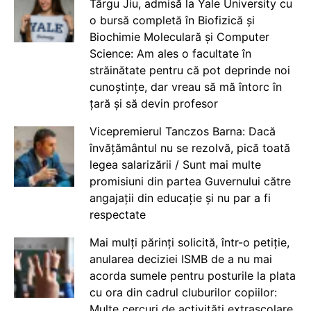
Târgu Jiu, admisă la Yale University cu
o bursă completă în Biofizică și
Biochimie Moleculară și Computer
Science: Am ales o facultate în
străinătate pentru că pot deprinde noi
cunoștințe, dar vreau să mă întorc în
țară și să devin profesor
Vicepremierul Tanczos Barna: Dacă
învățământul nu se rezolvă, pică toată
legea salarizării / Sunt mai multe
promisiuni din partea Guvernului către
angajații din educație și nu par a fi
respectate
Mai mulți părinți solicită, într-o petiție,
anularea deciziei ISMB de a nu mai
acorda sumele pentru posturile la plata
cu ora din cadrul cluburilor copiilor:
Multe cercuri de activități extrașcolare