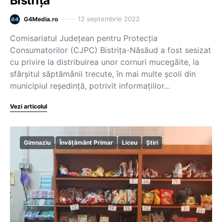
Bistrița
12 septembrie 2022
G4Media.ro
Comisariatul Judeţean pentru Protecţia
Consumatorilor (CJPC) Bistriţa-Năsăud a fost sesizat
cu privire la distribuirea unor cornuri mucegăite, la
sfârşitul săptămânii trecute, în mai multe şcoli din
municipiul reşedinţă, potrivit informaţiilor…
Vezi articolul
Gimnaziu
Învățământ Primar
Liceu
Știri