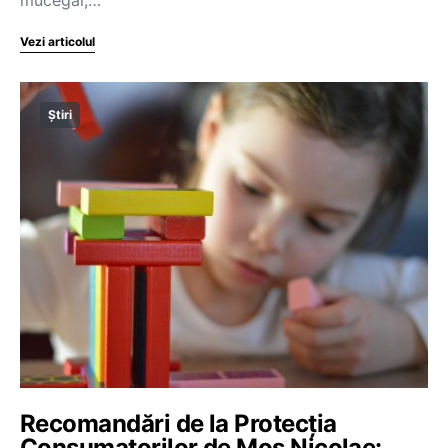
mucegai,…
Vezi articolul
Știri
Recomandări de la Protecția
Consumatorilor de Moş Nicolae: