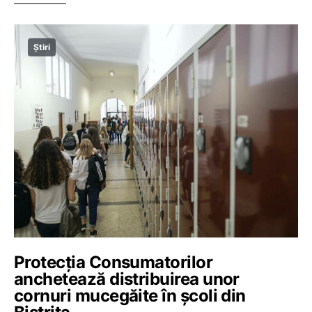
Știri
Protecția Consumatorilor
anchetează distribuirea unor
cornuri mucegăite în școli din