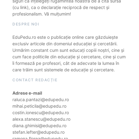
siguri că înțelegeți rugămintea noastră de a cita sursa
(cu link), ca o declarație reciprocă de respect și
profesionalism. Vă mulțumim!
DESPRE NOI
EduPedu.ro este o publicație online care găzduiește
exclusiv articole din domeniul educației și cercetării.
Urmărim constant cum sunt educați copiii noștri, cine și
cum face politicile din educație și cercetare, cine și cum
îi formează pe profesori, cât de adecvate la lumea în
care trăim sunt sistemele de educație și cercetare.
CONTACT REDACȚIE
Adrese e-mail
raluca.pantazi@edupedu.ro
mihai.peticila@edupedu.ro
costin.ionescu@edupedu.ro
alexa.stanescu@edupedu.ro
diana.ghimisi@edupedu.ro
stefan.lefter@edupedu.ro
ramona.florea@edupedu.ro