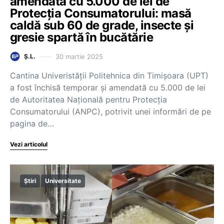
amendată cu 5.000 de lei de
Protecția Consumatorului: masă
caldă sub 60 de grade, insecte și
gresie spartă în bucătărie
30 martie 2025
Ș.L.
Cantina Univeristății Politehnica din Timișoara (UPT)
a fost închisă temporar și amendată cu 5.000 de lei
de Autoritatea Națională pentru Protecția
Consumatorului (ANPC), potrivit unei informări de pe
pagina de…
Vezi articolul
Știri
Universitate