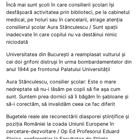
Încă mai sunt școli în care consilierii școlari își
desfășoară activitatea prin biblioteci, pe la cabinetul
medical, pe holuri sau în cancelarii, atrage atenția
consilierul școlar Aura Stănculescu / Sunt spații
inadecvate în care copilul nu va destăinui nimic
niciodată
Universitatea din București a reamplasat vulturul și
cei doi grifoni distruși în urma bombardamentelor din
anul 1944 pe frontonul Palatului Universității
Aura Stănculescu, consilier școlar: Este o mare
nedreptate să nu-i lăsăm pe copii să fie așa cum
sunt. Suntem prea dornici să îi băgăm în șabloane și
să-i corectăm, să invalidăm ceea ce fac diferit
Bugetele reale ale reconectării diasporei științifice și
poziția României la coada Uniunii Europene în
cercetare-dezvoltare / Op Ed Profesorul Eduard
Stoica, conferențiar la Facultatea de Științe