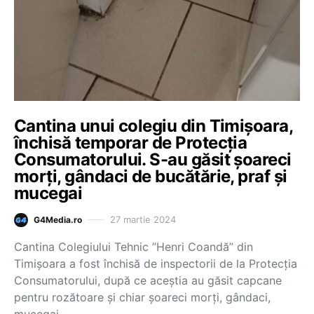
Cantina unui colegiu din Timişoara,
închisă temporar de Protecţia
Consumatorului. S-au găsit şoareci
morţi, gândaci de bucătărie, praf şi
mucegai
27 martie 2024
G4Media.ro
Cantina Colegiului Tehnic ”Henri Coandă” din
Timişoara a fost închisă de inspectorii de la Protecţia
Consumatorului, după ce aceştia au găsit capcane
pentru rozătoare şi chiar şoareci morţi, gândaci,