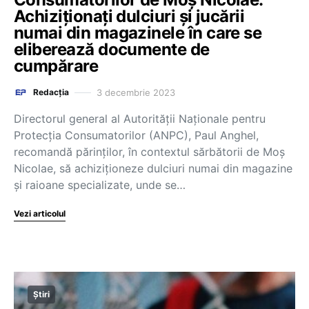
Achiziţionaţi dulciuri şi jucării
numai din magazinele în care se
eliberează documente de
cumpărare
3 decembrie 2023
Redacția
Directorul general al Autorităţii Naţionale pentru
Protecţia Consumatorilor (ANPC), Paul Anghel,
recomandă părinţilor, în contextul sărbătorii de Moş
Nicolae, să achiziţioneze dulciuri numai din magazine
şi raioane specializate, unde se…
Vezi articolul
Știri