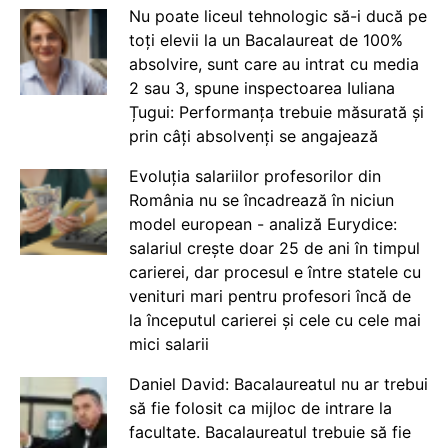
Nu poate liceul tehnologic să-i ducă pe
toți elevii la un Bacalaureat de 100%
absolvire, sunt care au intrat cu media
2 sau 3, spune inspectoarea Iuliana
Țugui: Performanța trebuie măsurată și
prin câți absolvenți se angajează
Evoluția salariilor profesorilor din
România nu se încadrează în niciun
model european - analiză Eurydice:
salariul crește doar 25 de ani în timpul
carierei, dar procesul e între statele cu
venituri mari pentru profesori încă de
la începutul carierei și cele cu cele mai
mici salarii
Daniel David: Bacalaureatul nu ar trebui
să fie folosit ca mijloc de intrare la
facultate. Bacalaureatul trebuie să fie