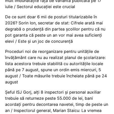
mult îmbunătățite față de varianta publicată pe 17
iulie / Sectorul educației este crucial
De ce sunt doar 6 mii de posturi titularizabile în
2026? Sorin Ion, secretar de stat: Cifrele arată mai
degrabă o prudență din partea școlilor pentru că nu
pot garanta că peste un an vor mai avea suficienți
elevi / Este și un joc de concurență
Proceduri noi de reorganizare pentru unitățile de
învățământ care nu au realizat planul de școlarizare:
lista acestora trebuie stabilită cu autoritățile locale
până pe 7 august, spune un ordin emis miercuri, 5
august / Toate măsurile trebuie încheiate până pe 24
august
Șeful ISJ Gorj, alți 8 inspectori și personal auxiliar
trebuie să returneze peste 55.000 de lei, bani
acordați pentru decontarea navetei, timp de peste un
an / Inspectorul general, Marian Staicu: La vremea