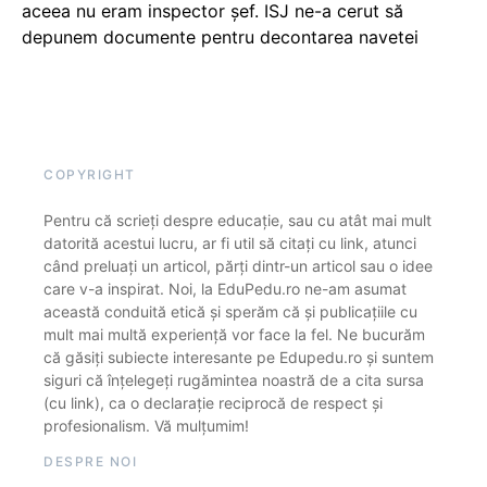
aceea nu eram inspector șef. ISJ ne-a cerut să
depunem documente pentru decontarea navetei
COPYRIGHT
Pentru că scrieți despre educație, sau cu atât mai mult
datorită acestui lucru, ar fi util să citați cu link, atunci
când preluați un articol, părți dintr-un articol sau o idee
care v-a inspirat. Noi, la EduPedu.ro ne-am asumat
această conduită etică și sperăm că și publicațiile cu
mult mai multă experiență vor face la fel. Ne bucurăm
că găsiți subiecte interesante pe Edupedu.ro și suntem
siguri că înțelegeți rugămintea noastră de a cita sursa
(cu link), ca o declarație reciprocă de respect și
profesionalism. Vă mulțumim!
DESPRE NOI