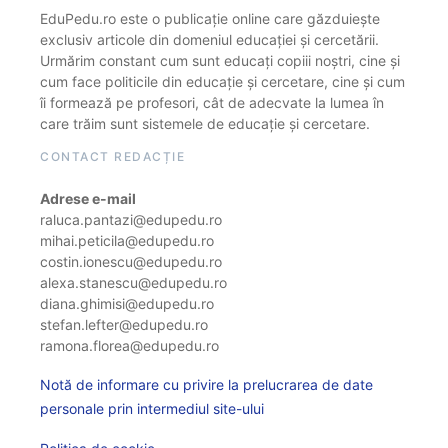
EduPedu.ro este o publicație online care găzduiește
exclusiv articole din domeniul educației și cercetării.
Urmărim constant cum sunt educați copiii noștri, cine și
cum face politicile din educație și cercetare, cine și cum
îi formează pe profesori, cât de adecvate la lumea în
care trăim sunt sistemele de educație și cercetare.
CONTACT REDACȚIE
Adrese e-mail
raluca.pantazi@edupedu.ro
mihai.peticila@edupedu.ro
costin.ionescu@edupedu.ro
alexa.stanescu@edupedu.ro
diana.ghimisi@edupedu.ro
stefan.lefter@edupedu.ro
ramona.florea@edupedu.ro
Notă de informare cu privire la prelucrarea de date
personale prin intermediul site-ului