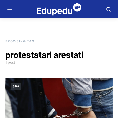
BROWSING TAG
protestatari arestati
1 post
Știri