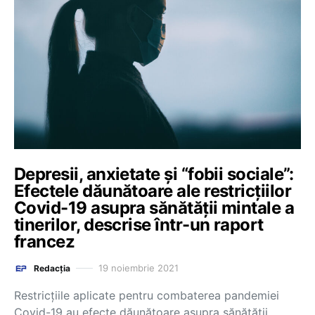
Depresii, anxietate și “fobii sociale”:
Efectele dăunătoare ale restricțiilor
Covid-19 asupra sănătății mintale a
tinerilor, descrise într-un raport
francez
19 noiembrie 2021
Redacția
Restricțiile aplicate pentru combaterea pandemiei
Covid-19 au efecte dăunătoare asupra sănătății