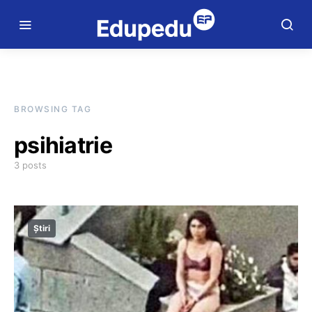
BROWSING TAG
psihiatrie
3 posts
Știri