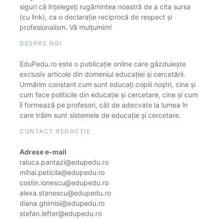
siguri că înțelegeți rugămintea noastră de a cita sursa
(cu link), ca o declarație reciprocă de respect și
profesionalism. Vă mulțumim!
DESPRE NOI
EduPedu.ro este o publicație online care găzduiește
exclusiv articole din domeniul educației și cercetării.
Urmărim constant cum sunt educați copiii noștri, cine și
cum face politicile din educație și cercetare, cine și cum
îi formează pe profesori, cât de adecvate la lumea în
care trăim sunt sistemele de educație și cercetare.
CONTACT REDACȚIE
Adrese e-mail
raluca.pantazi@edupedu.ro
mihai.peticila@edupedu.ro
costin.ionescu@edupedu.ro
alexa.stanescu@edupedu.ro
diana.ghimisi@edupedu.ro
stefan.lefter@edupedu.ro