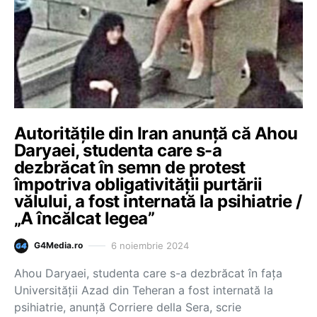
Autoritățile din Iran anunță că Ahou
Daryaei, studenta care s-a
dezbrăcat în semn de protest
împotriva obligativității purtării
vălului, a fost internată la psihiatrie /
„A încălcat legea”
6 noiembrie 2024
G4Media.ro
Ahou Daryaei, studenta care s-a dezbrăcat în fața
Universității Azad din Teheran a fost internată la
psihiatrie, anunță Corriere della Sera, scrie