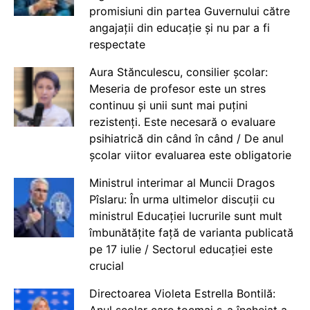
promisiuni din partea Guvernului către
angajații din educație și nu par a fi
respectate
Aura Stănculescu, consilier școlar:
Meseria de profesor este un stres
continuu și unii sunt mai puțini
rezistenți. Este necesară o evaluare
psihiatrică din când în când / De anul
școlar viitor evaluarea este obligatorie
Ministrul interimar al Muncii Dragos
Pîslaru: În urma ultimelor discuții cu
ministrul Educației lucrurile sunt mult
îmbunătățite față de varianta publicată
pe 17 iulie / Sectorul educației este
crucial
Directoarea Violeta Estrella Bontilă:
Anul școlar care tocmai s-a încheiat a