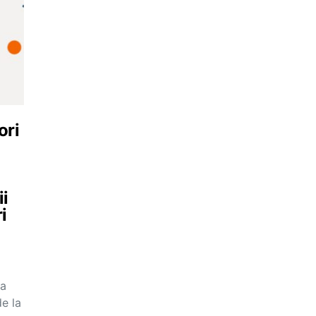
ori
ii
i
ia
e la