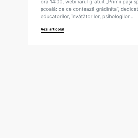
ora 14:00, webinarul gratuit „Primii pași s
școală: de ce contează grădinița”, dedica
educatorilor, învățătorilor, psihologilor…
Vezi articolul