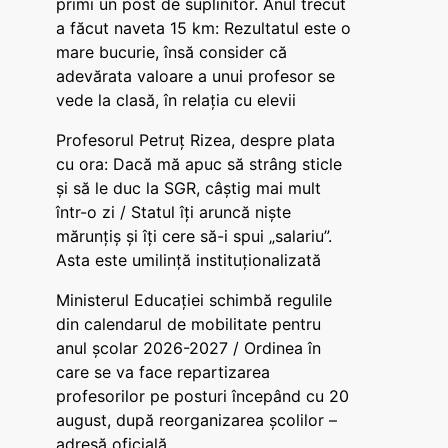
primi un post de suplinitor. Anul trecut
a făcut naveta 15 km: Rezultatul este o
mare bucurie, însă consider că
adevărata valoare a unui profesor se
vede la clasă, în relația cu elevii
Profesorul Petruț Rizea, despre plata
cu ora: Dacă mă apuc să strâng sticle
și să le duc la SGR, câștig mai mult
într-o zi / Statul îți aruncă niște
mărunțiș și îți cere să-i spui „salariu”.
Asta este umilință instituționalizată
Ministerul Educației schimbă regulile
din calendarul de mobilitate pentru
anul școlar 2026-2027 / Ordinea în
care se va face repartizarea
profesorilor pe posturi începând cu 20
august, după reorganizarea școlilor –
adresă oficială