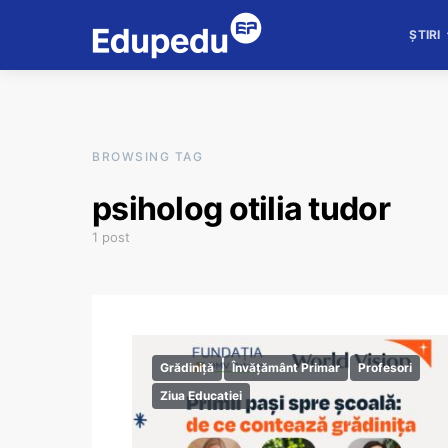
ȘTIRI
BROWSING TAG
psiholog otilia tudor
1 post
Grădiniță
Învățământ Primar
Profesori
Ziua Educatiei