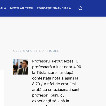
OALĂ
NEXTLAB.TECH
EDUCAȚIE FINANCIARĂ
CELE MAI CITITE ARTICOLE
Profesorul Petruț Rizea: O
profesoară a luat nota 4.90
la Titularizare, iar după
contestații nota a ajuns la
8.70 / Astfel de erori îmi
arată ce entuziasmați sunt
profesorii buni, cu
experiență să vină la