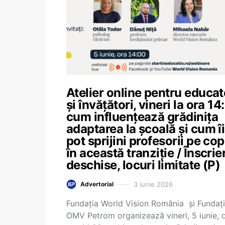
Atelier online pentru educat
și învățători, vineri la ora 14:
cum influențează grădinița
adaptarea la școală și cum îi
pot sprijini profesorii pe cop
în această tranziție / Înscrier
deschise, locuri limitate (P)
3 iunie 2026
Advertorial
Fundația World Vision România și Fundaț
OMV Petrom organizează vineri, 5 iunie, d