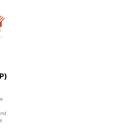
(P)
ne
ând
e