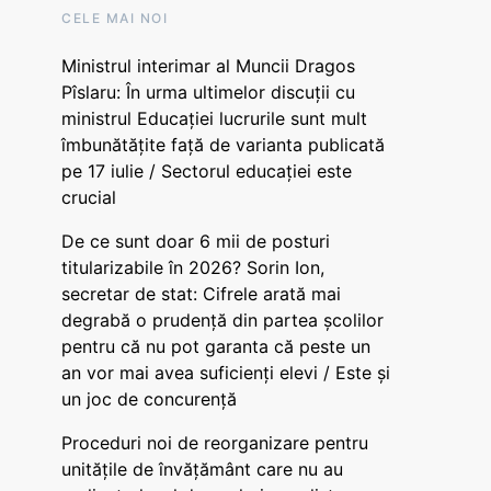
CELE MAI NOI
Ministrul interimar al Muncii Dragos
Pîslaru: În urma ultimelor discuții cu
ministrul Educației lucrurile sunt mult
îmbunătățite față de varianta publicată
pe 17 iulie / Sectorul educației este
crucial
De ce sunt doar 6 mii de posturi
titularizabile în 2026? Sorin Ion,
secretar de stat: Cifrele arată mai
degrabă o prudență din partea școlilor
pentru că nu pot garanta că peste un
an vor mai avea suficienți elevi / Este și
un joc de concurență
Proceduri noi de reorganizare pentru
unitățile de învățământ care nu au