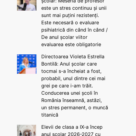
școlar: Meseria de profesor
este un stres continuu și unii
sunt mai puțini rezistenți.
Este necesară o evaluare
psihiatrică din când în când /
De anul școlar viitor
evaluarea este obligatorie
Directoarea Violeta Estrella
Bontilă: Anul școlar care
tocmai s-a încheiat a fost,
probabil, unul dintre cei mai
grei pe care i-am trăit.
Conducerea unei școli în
România înseamnă, astăzi,
un stres permanent, o muncă
titanică
Elevii de clasa a IX-a încep
anul școlar 2026-2027 cu