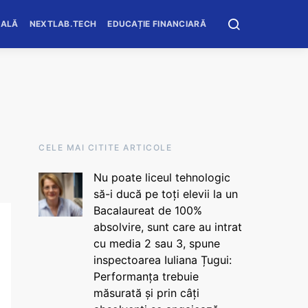
OALĂ
NEXTLAB.TECH
EDUCAȚIE FINANCIARĂ
CELE MAI CITITE ARTICOLE
Nu poate liceul tehnologic
să-i ducă pe toți elevii la un
Bacalaureat de 100%
absolvire, sunt care au intrat
cu media 2 sau 3, spune
inspectoarea Iuliana Țugui:
Performanța trebuie
măsurată și prin câți