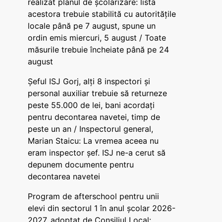
realizat planul de școlarizare: lista
acestora trebuie stabilită cu autoritățile
locale până pe 7 august, spune un
ordin emis miercuri, 5 august / Toate
măsurile trebuie încheiate până pe 24
august
Șeful ISJ Gorj, alți 8 inspectori și
personal auxiliar trebuie să returneze
peste 55.000 de lei, bani acordați
pentru decontarea navetei, timp de
peste un an / Inspectorul general,
Marian Staicu: La vremea aceea nu
eram inspector șef. ISJ ne-a cerut să
depunem documente pentru
decontarea navetei
Program de afterschool pentru unii
elevi din sectorul 1 în anul școlar 2026-
2027, adoptat de Consiliul Local: