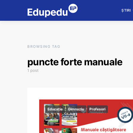
ȘTIRI
BROWSING TAG
puncte forte manuale
1 post
Educație
Gimnaziu
Profesori