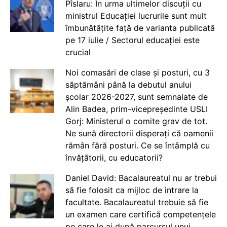
Pîslaru: În urma ultimelor discuții cu
ministrul Educației lucrurile sunt mult
îmbunătățite față de varianta publicată
pe 17 iulie / Sectorul educației este
crucial
Noi comasări de clase și posturi, cu 3
săptămâni până la debutul anului
școlar 2026-2027, sunt semnalate de
Alin Badea, prim-vicepreședinte USLI
Gorj: Ministerul o comite grav de tot.
Ne sună directorii disperați că oamenii
rămân fără posturi. Ce se întâmplă cu
învățătorii, cu educatorii?
Daniel David: Bacalaureatul nu ar trebui
să fie folosit ca mijloc de intrare la
facultate. Bacalaureatul trebuie să fie
un examen care certifică competențele
pe care le ai după parcursul unui