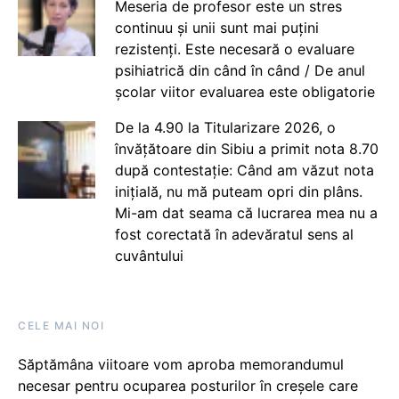
Meseria de profesor este un stres
continuu și unii sunt mai puțini
rezistenți. Este necesară o evaluare
psihiatrică din când în când / De anul
școlar viitor evaluarea este obligatorie
De la 4.90 la Titularizare 2026, o
învățătoare din Sibiu a primit nota 8.70
după contestație: Când am văzut nota
inițială, nu mă puteam opri din plâns.
Mi-am dat seama că lucrarea mea nu a
fost corectată în adevăratul sens al
cuvântului
CELE MAI NOI
Săptămâna viitoare vom aproba memorandumul
necesar pentru ocuparea posturilor în creșele care