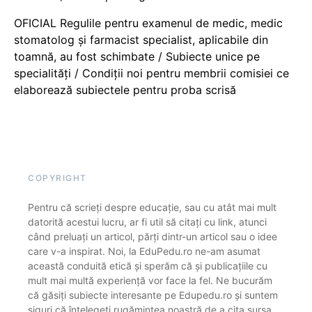
OFICIAL Regulile pentru examenul de medic, medic
stomatolog și farmacist specialist, aplicabile din
toamnă, au fost schimbate / Subiecte unice pe
specialități / Condiții noi pentru membrii comisiei ce
elaborează subiectele pentru proba scrisă
COPYRIGHT
Pentru că scrieți despre educație, sau cu atât mai mult
datorită acestui lucru, ar fi util să citați cu link, atunci
când preluați un articol, părți dintr-un articol sau o idee
care v-a inspirat. Noi, la EduPedu.ro ne-am asumat
această conduită etică și sperăm că și publicațiile cu
mult mai multă experiență vor face la fel. Ne bucurăm
că găsiți subiecte interesante pe Edupedu.ro și suntem
siguri că înțelegeți rugămintea noastră de a cita sursa