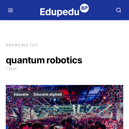
BROWSING TAG
quantum robotics
1 post
Educație
Educație digitală