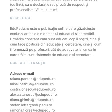
(cu link), ca o declarație reciprocă de respect și
profesionalism. Vă mulțumim!
DESPRE NOI
EduPedu.ro este o publicație online care găzduiește
exclusiv articole din domeniul educației și cercetării.
Urmărim constant cum sunt educați copiii noștri, cine și
cum face politicile din educație și cercetare, cine și cum
îi formează pe profesori, cât de adecvate la lumea în
care trăim sunt sistemele de educație și cercetare.
CONTACT REDACȚIE
Adrese e-mail
raluca.pantazi@edupedu.ro
mihai.peticila@edupedu.ro
costin.ionescu@edupedu.ro
alexa.stanescu@edupedu.ro
diana.ghimisi@edupedu.ro
stefan.lefter@edupedu.ro
ramona.florea@edupedu.ro