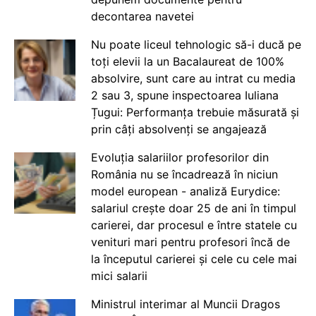
decontarea navetei
Nu poate liceul tehnologic să-i ducă pe
toți elevii la un Bacalaureat de 100%
absolvire, sunt care au intrat cu media
2 sau 3, spune inspectoarea Iuliana
Țugui: Performanța trebuie măsurată și
prin câți absolvenți se angajează
Evoluția salariilor profesorilor din
România nu se încadrează în niciun
model european - analiză Eurydice:
salariul crește doar 25 de ani în timpul
carierei, dar procesul e între statele cu
venituri mari pentru profesori încă de
la începutul carierei și cele cu cele mai
mici salarii
Ministrul interimar al Muncii Dragos