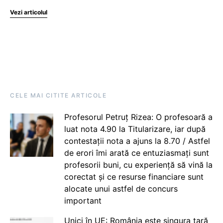
Vezi articolul
CELE MAI CITITE ARTICOLE
Profesorul Petruț Rizea: O profesoară a
luat nota 4.90 la Titularizare, iar după
contestații nota a ajuns la 8.70 / Astfel
de erori îmi arată ce entuziasmați sunt
profesorii buni, cu experiență să vină la
corectat și ce resurse financiare sunt
alocate unui astfel de concurs
important
Unici în UE: România este singura țară