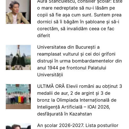
Aura Stănculescu, consilier școlar: Este
o mare nedreptate să nu-i lăsăm pe
copii să fie așa cum sunt. Suntem prea
dornici să îi băgăm în șabloane și să-i
corectăm, să invalidăm ceea ce fac
diferit
Universitatea din București a
reamplasat vulturul și cei doi grifoni
distruși în urma bombardamentelor din
anul 1944 pe frontonul Palatului
Universității
ULTIMĂ ORĂ Elevii români au obținut 3
medalii de aur, 2 de argint și 3 de
bronz la Olimpiada Internațională de
Inteligență Artificială – IOAI 2026,
desfășurată în Kazahstan
An școlar 2026-2027. Lista posturilor