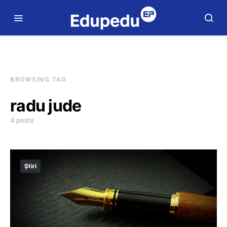
BROWSING TAG
radu jude
4 posts
Știri