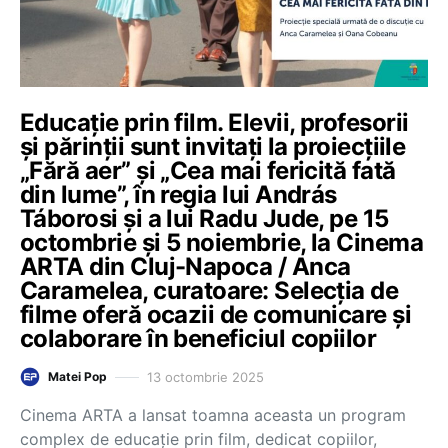
Educație prin film. Elevii, profesorii
și părinții sunt invitați la proiecțiile
„Fără aer” și „Cea mai fericită fată
din lume”, în regia lui András
Táborosi și a lui Radu Jude, pe 15
octombrie și 5 noiembrie, la Cinema
ARTA din Cluj-Napoca / Anca
Caramelea, curatoare: Selecția de
filme oferă ocazii de comunicare și
colaborare în beneficiul copiilor
13 octombrie 2025
Matei Pop
Cinema ARTA a lansat toamna aceasta un program
complex de educație prin film, dedicat copiilor,