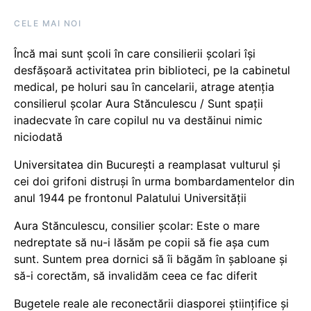
CELE MAI NOI
Încă mai sunt școli în care consilierii școlari își
desfășoară activitatea prin biblioteci, pe la cabinetul
medical, pe holuri sau în cancelarii, atrage atenția
consilierul școlar Aura Stănculescu / Sunt spații
inadecvate în care copilul nu va destăinui nimic
niciodată
Universitatea din București a reamplasat vulturul și
cei doi grifoni distruși în urma bombardamentelor din
anul 1944 pe frontonul Palatului Universității
Aura Stănculescu, consilier școlar: Este o mare
nedreptate să nu-i lăsăm pe copii să fie așa cum
sunt. Suntem prea dornici să îi băgăm în șabloane și
să-i corectăm, să invalidăm ceea ce fac diferit
Bugetele reale ale reconectării diasporei științifice și