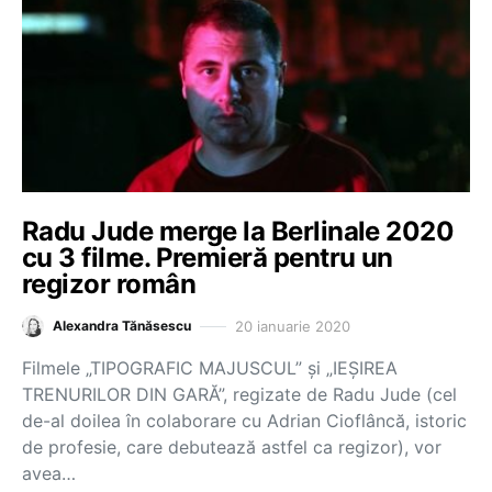
Radu Jude merge la Berlinale 2020
cu 3 filme. Premieră pentru un
regizor român
20 ianuarie 2020
Alexandra Tănăsescu
Filmele „TIPOGRAFIC MAJUSCUL” și „IEȘIREA
TRENURILOR DIN GARĂ”, regizate de Radu Jude (cel
de-al doilea în colaborare cu Adrian Cioflâncă, istoric
de profesie, care debutează astfel ca regizor), vor
avea…