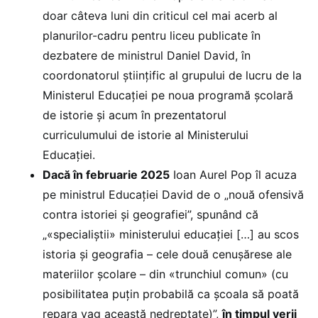
doar câteva luni din criticul cel mai acerb al
planurilor-cadru pentru liceu publicate în
dezbatere de ministrul Daniel David, în
coordonatorul științific al grupului de lucru de la
Ministerul Educației pe noua programă școlară
de istorie și acum în prezentatorul
curriculumului de istorie al Ministerului
Educației.
Dacă în februarie 2025
Ioan Aurel Pop îl acuza
pe ministrul Educației David de o „nouă ofensivă
contra istoriei și geografiei”, spunând că
„«specialiștii» ministerului educației […] au scos
istoria și geografia – cele două cenușărese ale
materiilor școlare – din «trunchiul comun» (cu
posibilitatea puțin probabilă ca școala să poată
repara vag această nedreptate)”,
în timpul verii