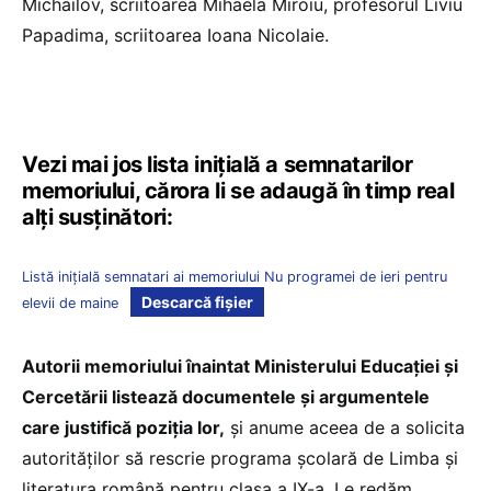
Michailov, scriitoarea Mihaela Miroiu, profesorul Liviu
Papadima, scriitoarea Ioana Nicolaie.
Vezi mai jos lista inițială a semnatarilor
memoriului, cărora li se adaugă în timp real
alți susținători:
Listă inițială semnatari ai memoriului Nu programei de ieri pentru
Descarcă fișier
elevii de maine
Autorii memoriului înaintat Ministerului Educației și
Cercetării listează documentele și argumentele
care justifică poziția lor,
și anume aceea de a solicita
autorităților să rescrie programa școlară de Limba și
literatura română pentru clasa a IX-a. Le redăm