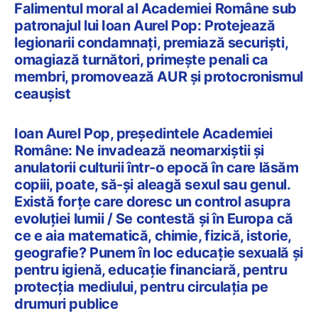
Falimentul moral al Academiei Române sub
patronajul lui Ioan Aurel Pop: Protejează
legionarii condamnați, premiază securiști,
omagiază turnători, primește penali ca
membri, promovează AUR și protocronismul
ceaușist
Ioan Aurel Pop, președintele Academiei
Române: Ne invadează neomarxiștii și
anulatorii culturii într-o epocă în care lăsăm
copiii, poate, să-și aleagă sexul sau genul.
Există forțe care doresc un control asupra
evoluției lumii / Se contestă și în Europa că
ce e aia matematică, chimie, fizică, istorie,
geografie? Punem în loc educație sexuală și
pentru igienă, educație financiară, pentru
protecția mediului, pentru circulația pe
drumuri publice