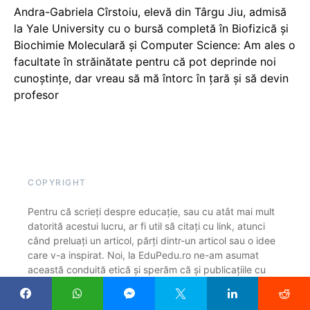
Andra-Gabriela Cîrstoiu, elevă din Târgu Jiu, admisă
la Yale University cu o bursă completă în Biofizică și
Biochimie Moleculară și Computer Science: Am ales o
facultate în străinătate pentru că pot deprinde noi
cunoștințe, dar vreau să mă întorc în țară și să devin
profesor
COPYRIGHT
Pentru că scrieți despre educație, sau cu atât mai mult
datorită acestui lucru, ar fi util să citați cu link, atunci
când preluați un articol, părți dintr-un articol sau o idee
care v-a inspirat. Noi, la EduPedu.ro ne-am asumat
această conduită etică și sperăm că și publicațiile cu
mult mai multă experiență vor face la fel. Ne bucurăm
că găsiți subiecte interesante pe Edupedu.ro și suntem