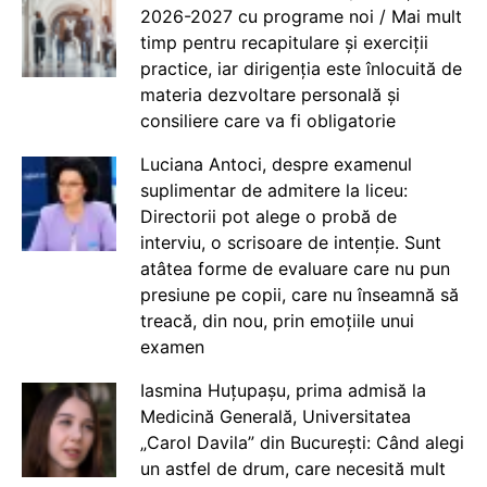
2026-2027 cu programe noi / Mai mult
timp pentru recapitulare și exerciții
practice, iar dirigenția este înlocuită de
materia dezvoltare personală și
consiliere care va fi obligatorie
Luciana Antoci, despre examenul
suplimentar de admitere la liceu:
Directorii pot alege o probă de
interviu, o scrisoare de intenție. Sunt
atâtea forme de evaluare care nu pun
presiune pe copii, care nu înseamnă să
treacă, din nou, prin emoțiile unui
examen
Iasmina Huțupașu, prima admisă la
Medicină Generală, Universitatea
„Carol Davila” din București: Când alegi
un astfel de drum, care necesită mult