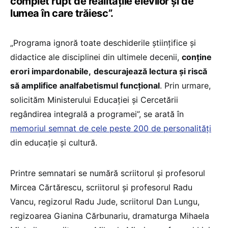
complet rupt de realitățile elevilor și de
lumea în care trăiesc”.
„Programa ignoră toate deschiderile științifice și
didactice ale disciplinei din ultimele decenii,
conține
erori impardonabile,
descurajează lectura și riscă
să amplifice analfabetismul funcțional
. Prin urmare,
solicităm Ministerului Educației și Cercetării
regândirea integrală a programei”, se arată în
memoriul semnat de cele peste 200 de personalități
din educație și cultură.
Printre semnatari se numără scriitorul și profesorul
Mircea Cărtărescu, scriitorul și profesorul Radu
Vancu, regizorul Radu Jude, scriitorul Dan Lungu,
regizoarea Gianina Cărbunariu, dramaturga Mihaela