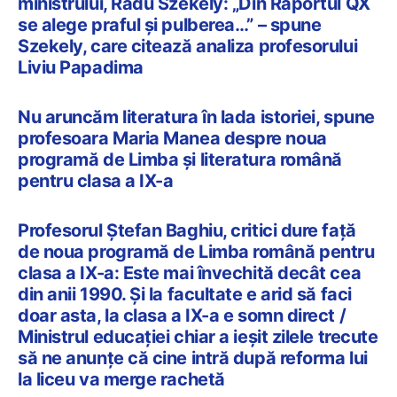
ministrului, Radu Szekely: „Din Raportul QX
se alege praful și pulberea…” – spune
Szekely, care citează analiza profesorului
Liviu Papadima
Nu aruncăm literatura în lada istoriei, spune
profesoara Maria Manea despre noua
programă de Limba și literatura română
pentru clasa a IX-a
Profesorul Ștefan Baghiu, critici dure față
de noua programă de Limba română pentru
clasa a IX-a: Este mai învechită decât cea
din anii 1990. Și la facultate e arid să faci
doar asta, la clasa a IX-a e somn direct /
Ministrul educației chiar a ieșit zilele trecute
să ne anunțe că cine intră după reforma lui
la liceu va merge rachetă