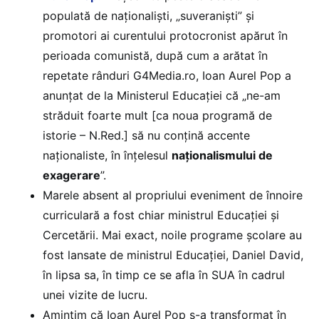
populată de naționaliști, „suveraniști” și
promotori ai curentului protocronist apărut în
perioada comunistă, după cum a arătat în
repetate rânduri G4Media.ro, Ioan Aurel Pop a
anunțat de la Ministerul Educației că „ne-am
străduit foarte mult [ca noua programă de
istorie – N.Red.] să nu conțină accente
naționaliste, în înțelesul
naționalismului de
exagerare
”.
Marele absent al propriului eveniment de înnoire
curriculară a fost chiar ministrul Educației și
Cercetării. Mai exact, noile programe școlare au
fost lansate de ministrul Educației, Daniel David,
în lipsa sa, în timp ce se afla în SUA în cadrul
unei vizite de lucru.
Amintim că Ioan Aurel Pop s-a transformat în