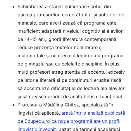
Schimbarea a stârnit numeroase critici din
partea profesorilor, cercetătorilor și autorilor de
manuale, care avertizează că programa este
insuficient adaptată nivelului cognitiv al elevilor
de 14–15 ani, ignoră literatura contemporană,
reduce prezența textelor nonliterare și
multimodale și nu creează legături cu programa
de gimnaziu sau cu celelalte discipline. În plus,
mulți profesori atrag atenția că accentul excesiv
pe istorie literară și pe conținuturi erudite riscă
să accentueze dificultățile de lectură ale elevilor
și să crească gradul de analfabetism funcțional.
Profesoara Mădălina Chitez, specializată în
lingvistică aplicată,
arată într-o analiză publicată
pe Edupedu.ro că noua programă are un profil
lingvistic învechit,
bazat pe termeni academici