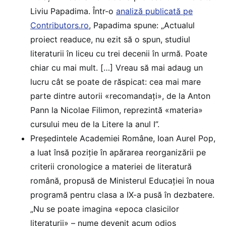
Liviu Papadima. Într-o
analiză publicată pe
Contributors.ro
, Papadima spune: „Actualul
proiect readuce, nu ezit să o spun, studiul
literaturii în liceu cu trei decenii în urmă. Poate
chiar cu mai mult. […] Vreau să mai adaug un
lucru cât se poate de răspicat: cea mai mare
parte dintre autorii «recomandați», de la Anton
Pann la Nicolae Filimon, reprezintă «materia»
cursului meu de la Litere la anul I”.
Președintele Academiei Române, Ioan Aurel Pop,
a luat însă poziție în apărarea reorganizării pe
criterii cronologice a materiei de literatură
română, propusă de Ministerul Educației în noua
programă pentru clasa a IX-a pusă în dezbatere.
„Nu se poate imagina «epoca clasicilor
literaturii» – nume devenit acum odios