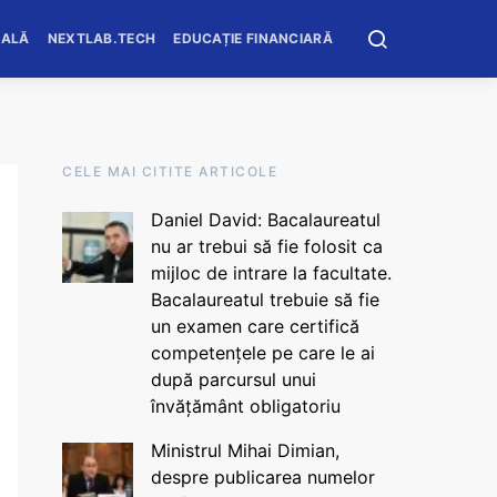
OALĂ
NEXTLAB.TECH
EDUCAȚIE FINANCIARĂ
CELE MAI CITITE ARTICOLE
Daniel David: Bacalaureatul
nu ar trebui să fie folosit ca
mijloc de intrare la facultate.
Bacalaureatul trebuie să fie
un examen care certifică
competențele pe care le ai
după parcursul unui
învățământ obligatoriu
Ministrul Mihai Dimian,
despre publicarea numelor