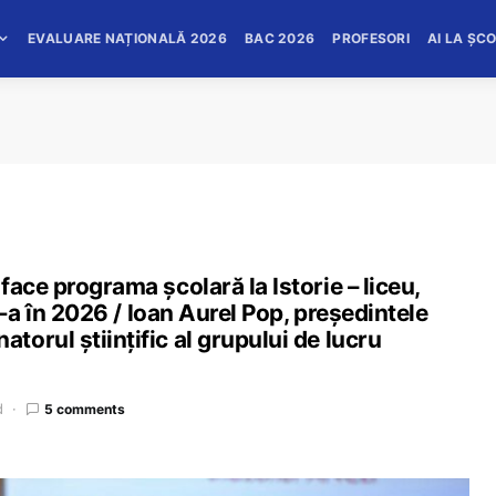
EVALUARE NAȚIONALĂ 2026
BAC 2026
PROFESORI
AI LA ȘC
ace programa școlară la Istorie – liceu,
X-a în 2026 / Ioan Aurel Pop, președintele
orul științific al grupului de lucru
d
5 comments