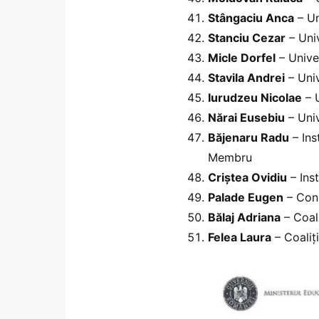
Stângaciu Anca
– Un
Stanciu Cezar
– Uni
Micle Dorfel
– Unive
Stavila Andrei
– Uni
Iurudzeu Nicolae
– 
Nărai Eusebiu
– Uni
Băjenaru Radu
– Ins
Membru
Criștea Ovidiu
– Inst
Palade Eugen
– Con
Bălaj Adriana
– Coal
Felea Laura
– Coaliț