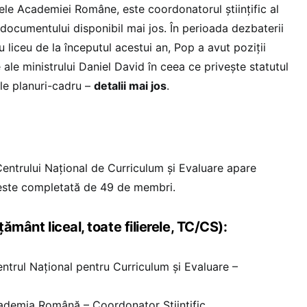
tele Academiei Române, este coordonatorul științific al
t documentului disponibil mai jos. În perioada dezbaterii
u liceu de la începutul acestui an, Pop a avut poziții
 ale ministrului Daniel David în ceea ce privește statutul
oile planuri-cadru –
detalii mai jos
.
entrului Național de Curriculum și Evaluare apare
ta este completată de 49 de membri.
țământ liceal, toate filierele, TC/CS):
ntrul Național pentru Curriculum și Evaluare –
demia Română – Coordonator Științific