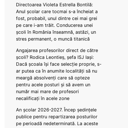
Directoarea Violeta Estrella Bontilă:
Anul școlar care tocmai s-a încheiat a
fost, probabil, unul dintre cei mai grei
pe care i-am trăit. Conducerea unei
școli în România înseamnă, astăzi, un
stres permanent, o muncă titanică
Angajarea profesorilor direct de către
școli? Rodica Leontieș, șefa ISJ Iași:
Dacă școala își face selecție proprie, s-
ar putea ca în anumite localități să nu
meargă absolvenți care să opteze
pentru acele posturi și să avem un
număr mai mare de profesori
necalificați în acele zone
An școlar 2026-2027. Încep ședințele
publice pentru repartizarea posturilor
pe perioadă nedeterminată. La aceste