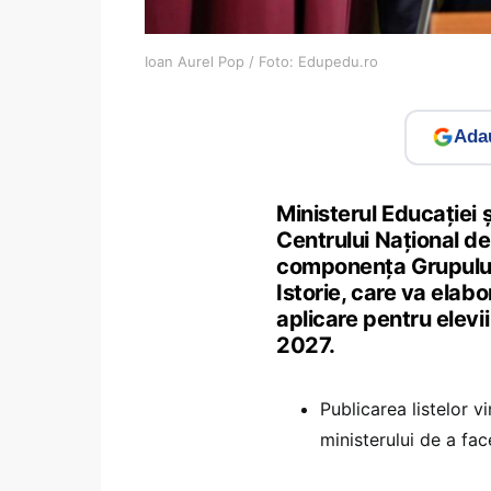
Ioan Aurel Pop / Foto: Edupedu.ro
Adau
Ministerul Educației ș
Centrului Național de
componența Grupului 
Istorie, care va elab
aplicare pentru elevii
2027.
Publicarea listelor 
ministerului de a fa