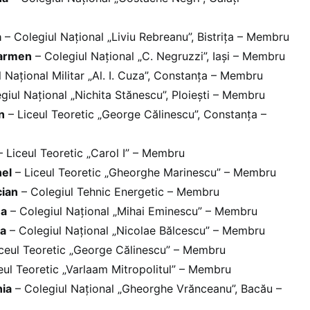
a
– Colegiul Național „Liviu Rebreanu”, Bistrița – Membru
Carmen
– Colegiul Național „C. Negruzzi”, Iași – Membru
 Național Militar „Al. I. Cuza”, Constanța – Membru
giul Național „Nichita Stănescu”, Ploiești – Membru
n
– Liceul Teoretic „George Călinescu”, Constanța –
 Liceul Teoretic „Carol I” – Membru
nel
– Liceul Teoretic „Gheorghe Marinescu” – Membru
ian
– Colegiul Tehnic Energetic – Membru
na
– Colegiul Național „Mihai Eminescu” – Membru
ta
– Colegiul Național „Nicolae Bălcescu” – Membru
ceul Teoretic „George Călinescu” – Membru
eul Teoretic „Varlaam Mitropolitul” – Membru
nia
– Colegiul Național „Gheorghe Vrănceanu”, Bacău –