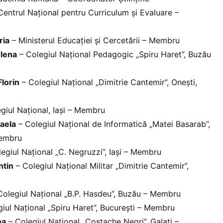
entrul Național pentru Curriculum și Evaluare –
ria
– Ministerul Educației și Cercetării – Membru
Elena
– Colegiul Național Pedagogic „Spiru Haret”, Buzău
lorin
– Colegiul Național „Dimitrie Cantemir”, Onești,
giul Național, Iași – Membru
aela
– Colegiul Național de Informatică „Matei Basarab”,
Membru
egiul Național „C. Negruzzi”, Iași – Membru
ntin
– Colegiul Național Militar „Dimitrie Cantemir”,
olegiul Național „B.P. Hasdeu”, Buzău – Membru
iul Național „Spiru Haret”, București – Membru
na
– Colegiul Național „Costache Negri”, Galați –