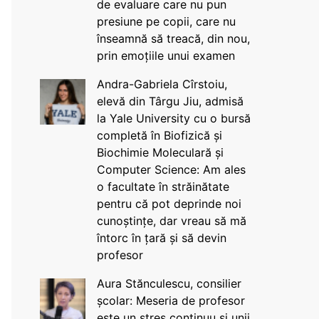
de evaluare care nu pun
presiune pe copii, care nu
înseamnă să treacă, din nou,
prin emoțiile unui examen
Andra-Gabriela Cîrstoiu,
elevă din Târgu Jiu, admisă
la Yale University cu o bursă
completă în Biofizică și
Biochimie Moleculară și
Computer Science: Am ales
o facultate în străinătate
pentru că pot deprinde noi
cunoștințe, dar vreau să mă
întorc în țară și să devin
profesor
Aura Stănculescu, consilier
școlar: Meseria de profesor
este un stres continuu și unii