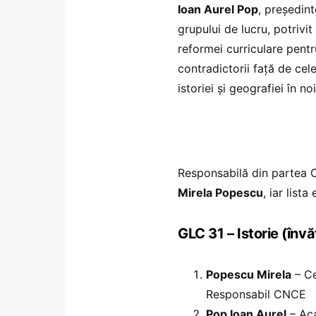
Ioan Aurel Pop
, președin
grupului de lucru, potrivi
reformei curriculare pentr
contradictorii față de cele
istoriei și geografiei în n
Responsabilă din partea C
Mirela Popescu
, iar lis
GLC 31 – Istorie (învă
Popescu Mirela
– Ce
Responsabil CNCE
Pop Ioan Aurel
– Aca