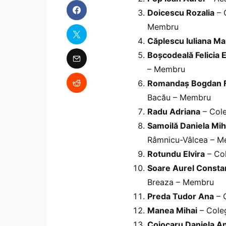
Doicescu Rozalia
– C
Membru
Căplescu Iuliana Ma
Boșcodeală Felicia 
– Membru
Romandaș Bogdan F
Bacău – Membru
Radu Adriana
– Cole
Samoilă Daniela Mih
Râmnicu-Vâlcea – 
Rotundu Elvira
– Col
Soare Aurel Consta
Breaza – Membru
Preda Tudor Ana
– C
Manea Mihai
– Coleg
Cojocaru Daniela A