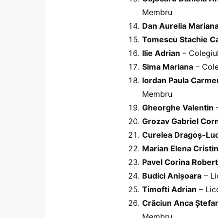
Membru
Dan Aurelia Marian
Tomescu Stachie 
Ilie Adrian
– Colegiul
Sima Mariana
– Cole
Iordan Paula Carme
Membru
Gheorghe Valentin
–
Grozav Gabriel Cor
Curelea Dragoș-Luc
Marian Elena Cristi
Pavel Corina Rober
Budici Anișoara
– Li
Timofti Adrian
– Lic
Crăciun Anca Ștefa
Membru