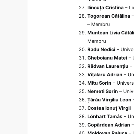
Ilincuța Cristina
– Li
Togorean Cătălina
–
– Membru
Muntean Livia Cătăl
Membru
Radu Nedici
– Unive
Gheboianu Matei
– 
Rădvan Laurențiu
– 
Vițalaru Adrian
– Uni
Mitu Sorin
– Univers
Nemeti Sorin
– Univ
Țărău Virgiliu Leon
–
Costea Ionuț Virgil
–
Lönhart Tamás
– Un
Copârdean Adrian
–
Moldovan Raluca
– 