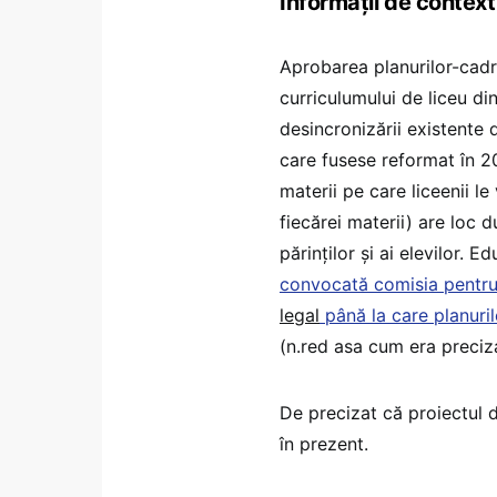
Informații de context
Aprobarea planurilor-cadr
curriculumului de liceu di
desincronizării existente d
care fusese reformat în 20
materii pe care liceenii l
fiecărei materii) are loc 
părinților și ai elevilor. 
convocată comisia pentru 
legal
până la care planuril
(n.red asa cum era preciza
De precizat că proiectul d
în prezent.