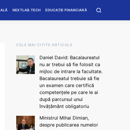
OALĂ
NEXTLAB.TECH
EDUCAȚIE FINANCIARĂ
CELE MAI CITITE ARTICOLE
Daniel David: Bacalaureatul
nu ar trebui să fie folosit ca
mijloc de intrare la facultate.
Bacalaureatul trebuie să fie
un examen care certifică
competențele pe care le ai
după parcursul unui
învățământ obligatoriu
Ministrul Mihai Dimian,
despre publicarea numelor