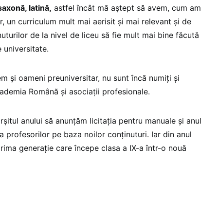
saxonă, latină,
astfel încât mă aștept să avem, cum am
r, un curriculum mult mai aerisit și mai relevant și de
turilor de la nivel de liceu să fie mult mai bine făcută
e universitate.
 și oameni preuniversitar, nu sunt încă numiți și
cademia Română și asociații profesionale.
șitul anului să anunțăm licitația pentru manuale și anul
 profesorilor pe baza noilor conținuturi. Iar din anul
ma generație care începe clasa a IX-a într-o nouă