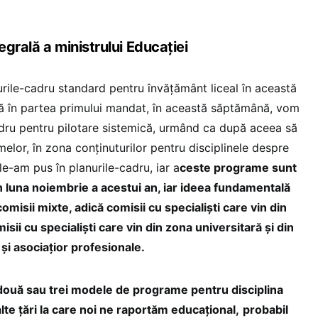
grală a ministrului Educației
urile-cadru standard pentru învățământ liceal în această
ă în partea primului mandat, în această săptămână, vom
adru pentru pilotare sistemică, urmând ca după aceea să
lor, în zona conținuturilor pentru disciplinele despre
le-am pus în planurile-cadru, iar a
ceste programe sunt
n luna noiembrie a acestui an, iar ideea fundamentală
misii mixte, adică comisii cu specialiști care vin din
sii cu specialiști care vin din zona universitară și din
 asociațior profesionale.
două sau trei modele de programe pentru disciplina
lte țări la care noi ne raportăm educațional,
probabil