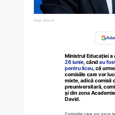
Foto: Gov.ro
Adau
Ministrul Educației a 
26 iunie
, când
au fos
pentru liceu
, că urme
comisiile care vor lu
mixte, adică comisii c
preuniversitară, comis
și din zona Academiei
David.
Comisiile care vor lucra l