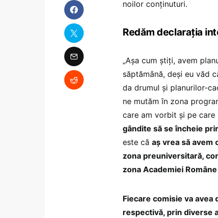
noilor conținuturi.
Redăm declarația inte
„Așa cum știți, avem plan
săptămână, deși eu văd c
da drumul și planurilor-c
ne mutăm în zona programe
care am vorbit și pe care 
gândite să se încheie pri
este că
aș vrea să avem co
zona preuniversitară, comi
zona Academiei Române și
Fiecare comisie va avea 
respectivă, prin diverse a