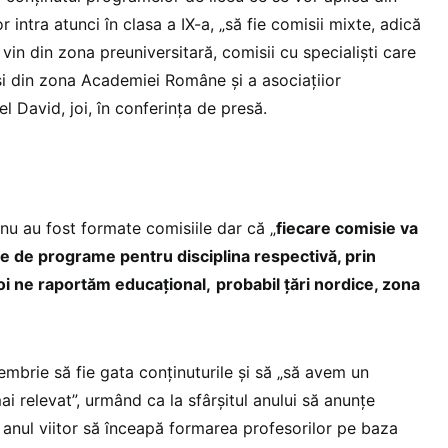
 intra atunci în clasa a IX-a, „să fie comisii mixte, adică
 vin din zona preuniversitară, comisii cu specialiști care
 și din zona Academiei Române și a asociațiior
l David, joi, în conferința de presă.
u au fost formate comisiile dar că „
fiecare comisie va
e de programe pentru disciplina respectivă, prin
noi ne raportăm educațional,
probabil țări nordice, zona
embrie să fie gata conținuturile și să „să avem un
ai relevat”, urmând ca la sfârșitul anului să anunțe
i anul viitor să înceapă formarea profesorilor pe baza