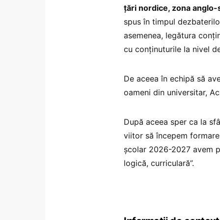
țări nordice, zona anglo-
spus în timpul dezbaterilo
asemenea, legătura conținu
cu conținuturile la nivel d
De aceea în echipă să avem
oameni din universitar, A
După aceea sper ca la sfâr
viitor să începem formarea
școlar 2026-2027 avem pri
logică, curriculară”.