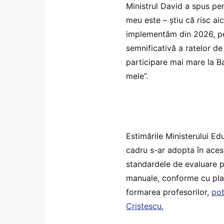
Ministrul David a spus pe
meu este – știu că risc ai
implementăm din 2026, pe
semnificativă a ratelor de 
participare mai mare la B
mele”.
Estimările Ministerului Edu
cadru s-ar adopta în acest
standardele de evaluare pe
manuale, conforme cu planu
formarea profesorilor,
pot
Cristescu.