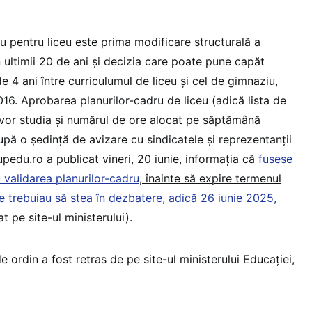
u pentru liceu este prima modificare structurală a
n ultimii 20 de ani și decizia care poate pune capăt
e 4 ani între curriculumul de liceu și cel de gimnaziu,
16. Aprobarea planurilor-cadru de liceu (adică lista de
e vor studia și numărul de ore alocat pe săptămână
după o ședință de avizare cu sindicatele și reprezentanții
Edupedu.ro a publicat vineri, 20 iunie, informația că
fusese
validarea planurilor-cadru
,
înainte să expire termenul
e trebuiau să stea în dezbatere, adică 26 iunie 2025
,
t pe site-ul ministerului).
e ordin a fost retras de pe site-ul ministerului Educației,