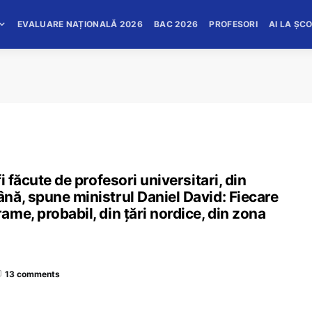
EVALUARE NAȚIONALĂ 2026
BAC 2026
PROFESORI
AI LA ȘC
i făcute de profesori universitari, din
nă, spune ministrul Daniel David: Fiecare
me, probabil, din țări nordice, din zona
13 comments