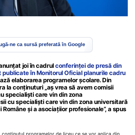
gă-ne ca sursă preferată în Google
anunțat joi în cadrul
conferinței de presă din
t publicate în Monitorul Oficial planurile cadru
ază elaborarea programelor școlare. Din
cra la conținuturi „aș vrea să avem comisii
u specialiști care vin din zona
ii cu specialiști care vin din zona universitară
 Române și a asociațiior profesionale”, a spus
a conținutul programelor de liceu ce se vor aplica din