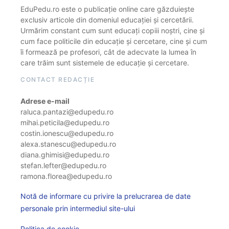
EduPedu.ro este o publicație online care găzduiește
exclusiv articole din domeniul educației și cercetării.
Urmărim constant cum sunt educați copiii noștri, cine și
cum face politicile din educație și cercetare, cine și cum
îi formează pe profesori, cât de adecvate la lumea în
care trăim sunt sistemele de educație și cercetare.
CONTACT REDACȚIE
Adrese e-mail
raluca.pantazi@edupedu.ro
mihai.peticila@edupedu.ro
costin.ionescu@edupedu.ro
alexa.stanescu@edupedu.ro
diana.ghimisi@edupedu.ro
stefan.lefter@edupedu.ro
ramona.florea@edupedu.ro
Notă de informare cu privire la prelucrarea de date
personale prin intermediul site-ului
Politica de cookie