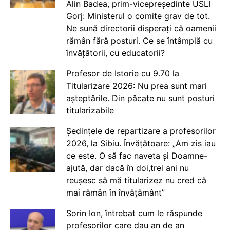
Alin Badea, prim-vicepreședinte USLI
Gorj: Ministerul o comite grav de tot.
Ne sună directorii disperați că oamenii
rămân fără posturi. Ce se întâmplă cu
învățătorii, cu educatorii?
Profesor de Istorie cu 9.70 la
Titularizare 2026: Nu prea sunt mari
așteptările. Din păcate nu sunt posturi
titularizabile
Ședințele de repartizare a profesorilor
2026, la Sibiu. Învățătoare: „Am zis iau
ce este. O să fac naveta și Doamne-
ajută, dar dacă în doi,trei ani nu
reușesc să mă titularizez nu cred că
mai rămân în învățământ”
Sorin Ion, întrebat cum le răspunde
profesorilor care dau an de an