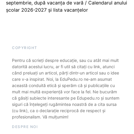
septembrie, după vacanța de vară / Calendarul anului
școlar 2026-2027 și lista vacanțelor
COPYRIGHT
Pentru că scrieți despre educație, sau cu atât mai mult
datorită acestui lucru, ar fi util să citați cu link, atunci
când preluați un articol, părți dintr-un articol sau o idee
care v-a inspirat. Noi, la EduPedu.ro ne-am asumat
această conduită etică și sperăm că și publicațiile cu
mult mai multă experiență vor face la fel. Ne bucurăm
că găsiți subiecte interesante pe Edupedu.ro și suntem
siguri că înțelegeți rugămintea noastră de a cita sursa
(cu link), ca o declarație reciprocă de respect și
profesionalism. Vă mulțumim!
DESPRE NOI