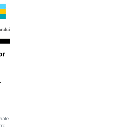
or
–
iale
tre