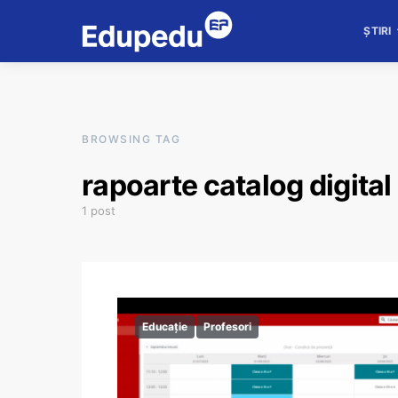
ȘTIRI
BROWSING TAG
rapoarte catalog digital
1 post
Educație
Profesori