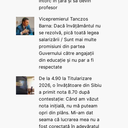
întorc în țară și să devin
profesor
Vicepremierul Tanczos
Barna: Dacă învățământul nu
se rezolvă, pică toată legea
salarizării / Sunt mai multe
promisiuni din partea
Guvernului către angajații
din educație și nu par a fi
respectate
De la 4.90 la Titularizare
2026, o învățătoare din Sibiu
a primit nota 8.70 după
contestație: Când am văzut
nota inițială, nu mă puteam
opri din plâns. Mi-am dat
seama că lucrarea mea nu a
fost corectată în adevăratul