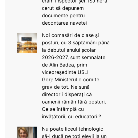
eram inspector șef. ISJ ne-a
cerut să depunem
documente pentru
decontarea navetei
Noi comasări de clase și
posturi, cu 3 săptămâni până
la debutul anului școlar
2026-2027, sunt semnalate
de Alin Badea, prim-
vicepreședinte USLI
Gorj: Ministerul o comite
grav de tot. Ne sună
directorii disperați că
oamenii rămân fără posturi.
Ce se întâmplă cu
învățătorii, cu educatorii?
Nu poate liceul tehnologic
să-i ducă pe toți elevii la un