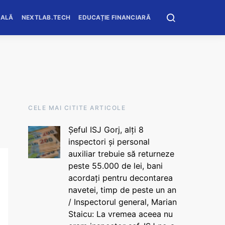
OALĂ
NEXTLAB.TECH
EDUCAȚIE FINANCIARĂ
CELE MAI CITITE ARTICOLE
Șeful ISJ Gorj, alți 8
inspectori și personal
auxiliar trebuie să returneze
peste 55.000 de lei, bani
acordați pentru decontarea
navetei, timp de peste un an
/ Inspectorul general, Marian
Staicu: La vremea aceea nu