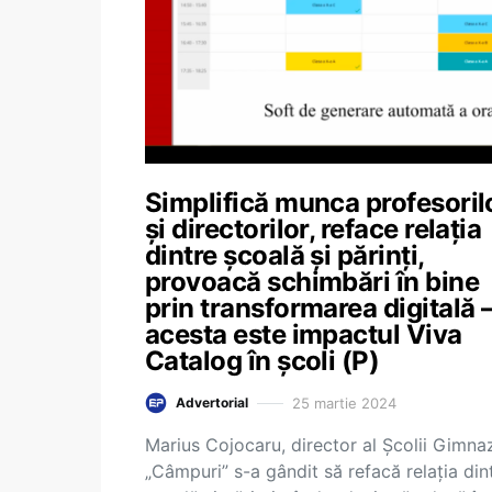
Simplifică munca profesoril
și directorilor, reface relația
dintre școală și părinți,
provoacă schimbări în bine
prin transformarea digitală 
acesta este impactul Viva
Catalog în școli (P)
25 martie 2024
Advertorial
Marius Cojocaru, director al Școlii Gimnaz
„Câmpuri” s-a gândit să refacă relația din