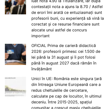
luat nota 4.90 la Titularizare, iar după
contestații nota a ajuns la 8.70 / Astfel
de erori îmi arată ce entuziasmați sunt
profesorii buni, cu experiență să vină la
corectat și ce resurse financiare sunt
alocate unui astfel de concurs
important
OFICIAL Prima de carieră didactică
2026: profesorii primesc cei 1.500 de
lei până la 31 august și îi pot folosi
până în august 2027 dacă rămân în
învățământ
Unici în UE: România este singura țară
din întreaga Uniune Europeană care a
redus cheltuielile de cercetare,
calculate pe cap de locuitor, în ultimul
deceniu. Între 2015-2025, spațiul
comunitar a crescut masiv cheltuielile