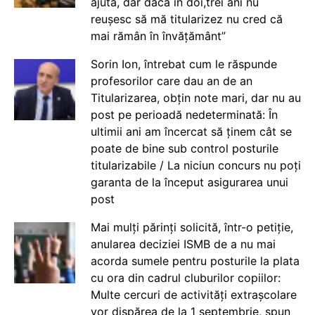
ajută, dar dacă în doi,trei ani nu
reușesc să mă titularizez nu cred că
mai rămân în învățământ”
Sorin Ion, întrebat cum le răspunde
profesorilor care dau an de an
Titularizarea, obțin note mari, dar nu au
post pe perioadă nedeterminată: În
ultimii ani am încercat să ținem cât se
poate de bine sub control posturile
titularizabile / La niciun concurs nu poți
garanta de la început asigurarea unui
post
Mai mulți părinți solicită, într-o petiție,
anularea deciziei ISMB de a nu mai
acorda sumele pentru posturile la plata
cu ora din cadrul cluburilor copiilor:
Multe cercuri de activități extrașcolare
vor dispărea de la 1 septembrie, spun