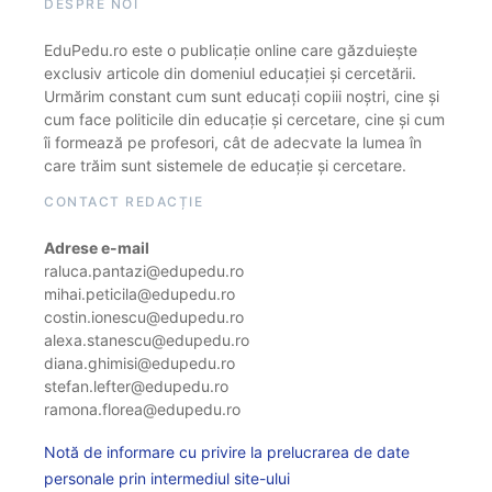
DESPRE NOI
EduPedu.ro este o publicație online care găzduiește
exclusiv articole din domeniul educației și cercetării.
Urmărim constant cum sunt educați copiii noștri, cine și
cum face politicile din educație și cercetare, cine și cum
îi formează pe profesori, cât de adecvate la lumea în
care trăim sunt sistemele de educație și cercetare.
CONTACT REDACȚIE
Adrese e-mail
raluca.pantazi@edupedu.ro
mihai.peticila@edupedu.ro
costin.ionescu@edupedu.ro
alexa.stanescu@edupedu.ro
diana.ghimisi@edupedu.ro
stefan.lefter@edupedu.ro
ramona.florea@edupedu.ro
Notă de informare cu privire la prelucrarea de date
personale prin intermediul site-ului