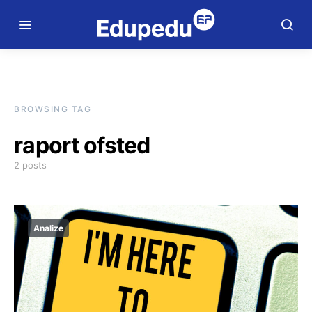
BROWSING TAG
raport ofsted
2 posts
Analize