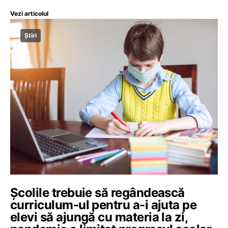
Vezi articolul
Știri
Școlile trebuie să regândească
curriculum-ul pentru a-i ajuta pe
elevi să ajungă cu materia la zi,