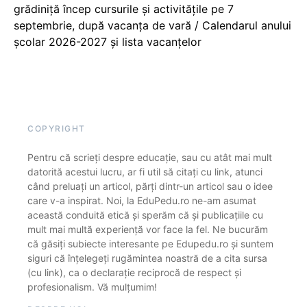
grădiniță încep cursurile și activitățile pe 7
septembrie, după vacanța de vară / Calendarul anului
școlar 2026-2027 și lista vacanțelor
COPYRIGHT
Pentru că scrieți despre educație, sau cu atât mai mult
datorită acestui lucru, ar fi util să citați cu link, atunci
când preluați un articol, părți dintr-un articol sau o idee
care v-a inspirat. Noi, la EduPedu.ro ne-am asumat
această conduită etică și sperăm că și publicațiile cu
mult mai multă experiență vor face la fel. Ne bucurăm
că găsiți subiecte interesante pe Edupedu.ro și suntem
siguri că înțelegeți rugămintea noastră de a cita sursa
(cu link), ca o declarație reciprocă de respect și
profesionalism. Vă mulțumim!