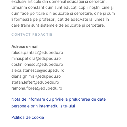
exclusiv articole din domeniul educației și cercetării.
Urmărim constant cum sunt educați copiii noștri, cine și
cum face politicile din educație și cercetare, cine și cum
îi formează pe profesori, cât de adecvate la lumea în
care trăim sunt sistemele de educație și cercetare.
CONTACT REDACȚIE
Adrese e-mail
raluca.pantazi@edupedu.ro
mihai.peticila@edupedu.ro
costin.ionescu@edupedu.ro
alexa.stanescu@edupedu.ro
diana.ghimisi@edupedu.ro
stefan.lefter@edupedu.ro
ramona.florea@edupedu.ro
Notă de informare cu privire la prelucrarea de date
personale prin intermediul site-ului
Politica de cookie