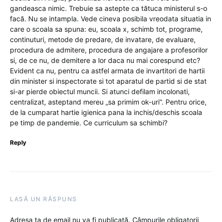
gandeasca nimic. Trebuie sa astepte ca tătuca ministerul s-o
facă. Nu se intampla. Vede cineva posibila vreodata situatia in
care o scoala sa spuna: eu, scoala x, schimb tot, programe,
continuturi, metode de predare, de invatare, de evaluare,
procedura de admitere, procedura de angajare a profesorilor
si, de ce nu, de demitere a lor daca nu mai corespund etc?
Evident ca nu, pentru ca astfel armata de invartitori de hartii
din minister si inspectorate si tot aparatul de partid si de stat
si-ar pierde obiectul muncii. Si atunci defilam incolonati,
centralizat, asteptand mereu „sa primim ok-uri”. Pentru orice,
de la cumparat hartie igienica pana la inchis/deschis scoala
pe timp de pandemie. Ce curriculum sa schimbi?
Reply
LASĂ UN RĂSPUNS
Adresa ta de email nu va fi publicată.
Câmpurile obligatorii