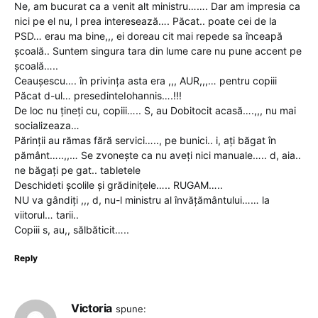
Ne, am bucurat ca a venit alt ministru……. Dar am impresia ca
nici pe el nu, l prea interesează…. Păcat.. poate cei de la
PSD… erau ma bine,,, ei doreau cit mai repede sa înceapă
școală.. Suntem singura tara din lume care nu pune accent pe
școală…..
Ceaușescu…. în privința asta era ,,, AUR,,,… pentru copiii
Păcat d-ul… presedinteIohannis….!!!
De loc nu țineți cu, copiii….. S, au Dobitocit acasă….,,, nu mai
socializeaza…
Părinții au rămas fără servici….., pe bunici.. i, ați băgat în
pământ…..,,… Se zvonește ca nu aveți nici manuale….. d, aia..
ne băgați pe gat.. tabletele
Deschideti școlile și grădinițele….. RUGAM…..
NU va gândiți ,,, d, nu-l ministru al învățământului…… la
viitorul… tarii..
Copiii s, au,, sălbăticit…..
Reply
Victoria
spune: