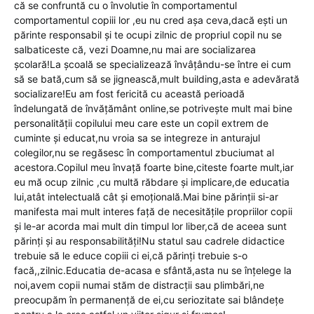
că se confruntă cu o învolutie în comportamentul
comportamentul copiii lor ,eu nu cred așa ceva,dacă ești un
părinte responsabil și te ocupi zilnic de propriul copil nu se
salbaticeste că, vezi Doamne,nu mai are socializarea
școlară!La școală se specializează învâțându-se între ei cum
să se bată,cum să se jignească,mult building,asta e adevărată
socializare!Eu am fost fericită cu această perioadă
îndelungată de învățământ online,se potrivește mult mai bine
personalității copilului meu care este un copil extrem de
cuminte și educat,nu vroia sa se integreze in anturajul
colegilor,nu se regăsesc în comportamentul zbuciumat al
acestora.Copilul meu învață foarte bine,citeste foarte mult,iar
eu mă ocup zilnic ,cu multă răbdare și implicare,de educatia
lui,atât intelectuală cât și emoțională.Mai bine părinții si-ar
manifesta mai mult interes față de necesitățile propriilor copii
și le-ar acorda mai mult din timpul lor liber,că de aceea sunt
părinți și au responsabilități!Nu statul sau cadrele didactice
trebuie să le educe copiii ci ei,că părinți trebuie s-o
facă,,zilnic.Educatia de-acasa e sfântă,asta nu se înțelege la
noi,avem copii numai stăm de distracții sau plimbări,ne
preocupăm în permanență de ei,cu seriozitate sai blândețe