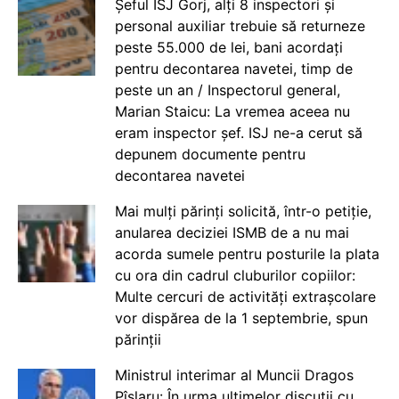
Șeful ISJ Gorj, alți 8 inspectori și
personal auxiliar trebuie să returneze
peste 55.000 de lei, bani acordați
pentru decontarea navetei, timp de
peste un an / Inspectorul general,
Marian Staicu: La vremea aceea nu
eram inspector șef. ISJ ne-a cerut să
depunem documente pentru
decontarea navetei
Mai mulți părinți solicită, într-o petiție,
anularea deciziei ISMB de a nu mai
acorda sumele pentru posturile la plata
cu ora din cadrul cluburilor copiilor:
Multe cercuri de activități extrașcolare
vor dispărea de la 1 septembrie, spun
părinții
Ministrul interimar al Muncii Dragos
Pîslaru: În urma ultimelor discuții cu