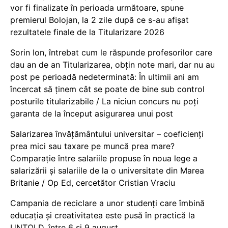
vor fi finalizate în perioada următoare, spune
premierul Bolojan, la 2 zile după ce s-au afișat
rezultatele finale de la Titularizare 2026
Sorin Ion, întrebat cum le răspunde profesorilor care
dau an de an Titularizarea, obțin note mari, dar nu au
post pe perioadă nedeterminată: În ultimii ani am
încercat să ținem cât se poate de bine sub control
posturile titularizabile / La niciun concurs nu poți
garanta de la început asigurarea unui post
Salarizarea învățământului universitar – coeficienți
prea mici sau taxare pe muncă prea mare?
Comparație între salariile propuse în noua lege a
salarizării și salariile de la o universitate din Marea
Britanie / Op Ed, cercetător Cristian Vraciu
Campania de reciclare a unor studenți care îmbină
educația și creativitatea este pusă în practică la
UNTOLD, între 6 și 9 august