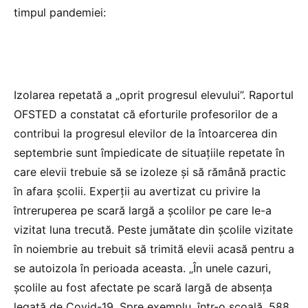
timpul pandemiei:
Izolarea repetată a „oprit progresul elevului”. Raportul
OFSTED a constatat că eforturile profesorilor de a
contribui la progresul elevilor de la întoarcerea din
septembrie sunt împiedicate de situațiile repetate în
care elevii trebuie să se izoleze și să rămână practic
în afara școlii. Experții au avertizat cu privire la
întreruperea pe scară largă a școlilor pe care le-a
vizitat luna trecută. Peste jumătate din școlile vizitate
în noiembrie au trebuit să trimită elevii acasă pentru a
se autoizola în perioada aceasta. „În unele cazuri,
școlile au fost afectate pe scară largă de absența
legată de Covid-19. Spre exemplu, într-o școală, 588