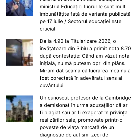
ministrul Educației lucrurile sunt mult
îmbunătățite față de varianta publicată
pe 17 iulie / Sectorul educației este
crucial
De la 4.90 la Titularizare 2026, o
învățătoare din Sibiu a primit nota 8.70
după contestație: Când am văzut nota
inițială, nu mă puteam opri din plâns.
Mi-am dat seama că lucrarea mea nu a
fost corectată în adevăratul sens al
cuvântului
Un cunoscut profesor de la Cambridge
a demisionat în urma acuzațiilor că ar
fi plagiat sau ar fi exagerat în privința
realizărilor sale, promovate printr-o
poveste de viață marcată de un
diagnostic de autism, zeci de