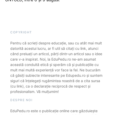
COPYRIGHT
Pentru că scrieți despre educație, sau cu atât mai mult
datorită acestui lucru, ar fi util să citați cu link, atunci
când preluați un articol, părți dintr-un articol sau o idee
care v-a inspirat. Noi, la EduPedu.ro ne-am asumat
această conduită etică și sperăm că și publicațiile cu
mult mai multă experiență vor face la fel. Ne bucurăm
că găsiți subiecte interesante pe Edupedu.ro și suntem
siguri că înțelegeți rugămintea noastră de a cita sursa
(cu link), ca o declarație reciprocă de respect și
profesionalism. Vă mulțumim!
DESPRE NOI
EduPedu.ro este o publicație online care găzduiește