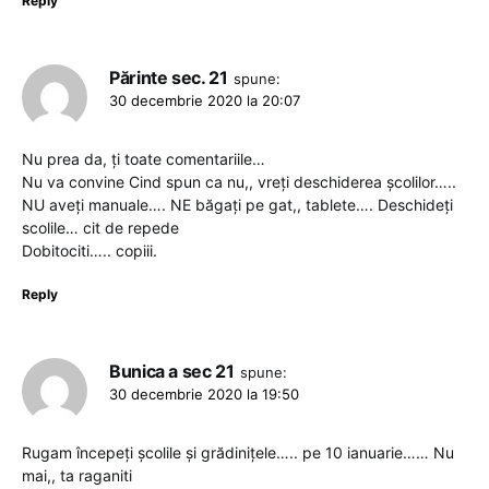
Reply
Părinte sec. 21
spune:
30 decembrie 2020 la 20:07
Nu prea da, ți toate comentariile…
Nu va convine Cind spun ca nu,, vreți deschiderea școlilor…..
NU aveți manuale…. NE băgați pe gat,, tablete…. Deschideți
scolile… cit de repede
Dobitociti….. copiii.
Reply
Bunica a sec 21
spune:
30 decembrie 2020 la 19:50
Rugam începeți școlile și grădinițele….. pe 10 ianuarie…… Nu
mai,, ta raganiti