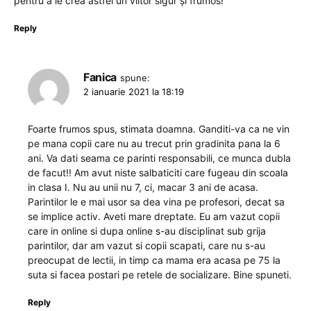
pentru a le crea astfel un viitor sigur și frumos!
Reply
Fanica
spune:
2 ianuarie 2021 la 18:19
Foarte frumos spus, stimata doamna. Ganditi-va ca ne vin
pe mana copii care nu au trecut prin gradinita pana la 6
ani. Va dati seama ce parinti responsabili, ce munca dubla
de facut!! Am avut niste salbaticiti care fugeau din scoala
in clasa I. Nu au unii nu 7, ci, macar 3 ani de acasa.
Parintilor le e mai usor sa dea vina pe profesori, decat sa
se implice activ. Aveti mare dreptate. Eu am vazut copii
care in online si dupa online s-au disciplinat sub grija
parintilor, dar am vazut si copii scapati, care nu s-au
preocupat de lectii, in timp ca mama era acasa pe 75 la
suta si facea postari pe retele de socializare. Bine spuneti.
Reply