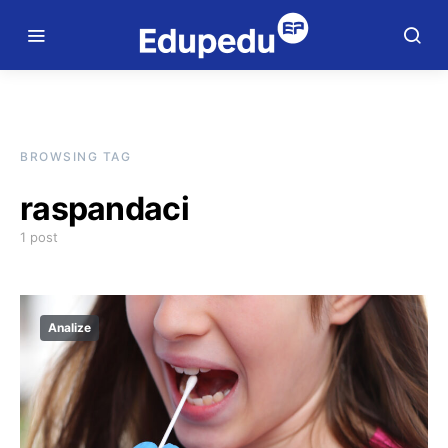
BROWSING TAG
raspandaci
1 post
Analize