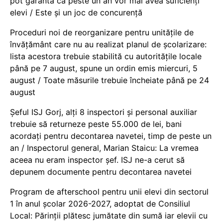
pot garanta că peste un an vor mai avea suficienți
elevi / Este și un joc de concurență
Proceduri noi de reorganizare pentru unitățile de
învățământ care nu au realizat planul de școlarizare:
lista acestora trebuie stabilită cu autoritățile locale
până pe 7 august, spune un ordin emis miercuri, 5
august / Toate măsurile trebuie încheiate până pe 24
august
Șeful ISJ Gorj, alți 8 inspectori și personal auxiliar
trebuie să returneze peste 55.000 de lei, bani
acordați pentru decontarea navetei, timp de peste un
an / Inspectorul general, Marian Staicu: La vremea
aceea nu eram inspector șef. ISJ ne-a cerut să
depunem documente pentru decontarea navetei
Program de afterschool pentru unii elevi din sectorul
1 în anul școlar 2026-2027, adoptat de Consiliul
Local: Părinții plătesc jumătate din sumă iar elevii cu