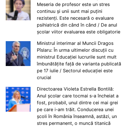
Meseria de profesor este un stres
continuu și unii sunt mai puțini
rezistenți. Este necesară o evaluare
psihiatrică din când în când / De anul
școlar viitor evaluarea este obligatorie
Ministrul interimar al Muncii Dragos
Pîslaru: În urma ultimelor discuții cu
ministrul Educației lucrurile sunt mult
îmbunătățite față de varianta publicată
pe 17 iulie / Sectorul educației este
crucial
Directoarea Violeta Estrella Bontilă:
Anul școlar care tocmai s-a încheiat a
fost, probabil, unul dintre cei mai grei
pe care i-am trăit. Conducerea unei
școli în România înseamnă, astăzi, un
stres permanent, o muncă titanică