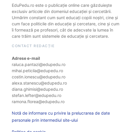
EduPedu.ro este o publicație online care găzduiește
exclusiv articole din domeniul educației și cercetării.
Urmărim constant cum sunt educați copiii noștri, cine și
cum face politicile din educație și cercetare, cine și cum
îi formează pe profesori, cât de adecvate la lumea în
care trăim sunt sistemele de educație și cercetare.
CONTACT REDACȚIE
Adrese e-mail
raluca.pantazi@edupedu.ro
mihai.peticila@edupedu.ro
costin.ionescu@edupedu.ro
alexa.stanescu@edupedu.ro
diana.ghimisi@edupedu.ro
stefan.lefter@edupedu.ro
ramona.florea@edupedu.ro
Notă de informare cu privire la prelucrarea de date
personale prin intermediul site-ului
Politica de cookie