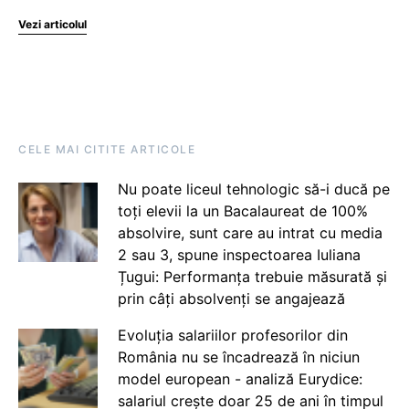
Vezi articolul
CELE MAI CITITE ARTICOLE
Nu poate liceul tehnologic să-i ducă pe
toți elevii la un Bacalaureat de 100%
absolvire, sunt care au intrat cu media
2 sau 3, spune inspectoarea Iuliana
Țugui: Performanța trebuie măsurată și
prin câți absolvenți se angajează
Evoluția salariilor profesorilor din
România nu se încadrează în niciun
model european - analiză Eurydice:
salariul crește doar 25 de ani în timpul