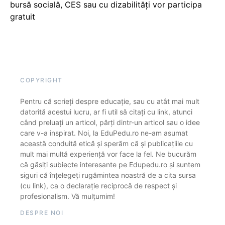
bursă socială, CES sau cu dizabilităţi vor participa
gratuit
COPYRIGHT
Pentru că scrieți despre educație, sau cu atât mai mult
datorită acestui lucru, ar fi util să citați cu link, atunci
când preluați un articol, părți dintr-un articol sau o idee
care v-a inspirat. Noi, la EduPedu.ro ne-am asumat
această conduită etică și sperăm că și publicațiile cu
mult mai multă experiență vor face la fel. Ne bucurăm
că găsiți subiecte interesante pe Edupedu.ro și suntem
siguri că înțelegeți rugămintea noastră de a cita sursa
(cu link), ca o declarație reciprocă de respect și
profesionalism. Vă mulțumim!
DESPRE NOI