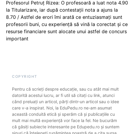
Profesorul Petruț Rizea: O profesoară a luat nota 4.90
la Titularizare, iar după contestații nota a ajuns la
8.70 / Astfel de erori îmi arată ce entuziasmați sunt
profesorii buni, cu experiență să vină la corectat și ce
resurse financiare sunt alocate unui astfel de concurs
important
COPYRIGHT
Pentru că scrieți despre educație, sau cu atât mai mult
datorită acestui lucru, ar fi util să citați cu link, atunci
când preluați un articol, părți dintr-un articol sau o idee
care v-a inspirat. Noi, la EduPedu.ro ne-am asumat
această conduită etică și sperăm că și publicațiile cu
mult mai multă experiență vor face la fel. Ne bucurăm
că găsiți subiecte interesante pe Edupedu.ro și suntem
siguri că înțelegeți rugămintea noastră de a cita sursa