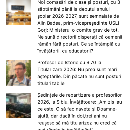
Noi comasări de clase și posturi, cu 3
săptămâni până la debutul anului
școlar 2026-2027, sunt semnalate de
Alin Badea, prim-vicepreședinte USLI
Gorj: Ministerul o comite grav de tot.
Ne sună directorii disperați că oamenii
rămân fără posturi. Ce se întâmplă cu
învățătorii, cu educatorii?
Profesor de Istorie cu 9.70 la
Titularizare 2026: Nu prea sunt mari
așteptările. Din păcate nu sunt posturi
titularizabile
Ședințele de repartizare a profesorilor
2026, la Sibiu. Învățătoare: „Am zis iau
ce este. O să fac naveta și Doamne-
ajută, dar dacă în doi,trei ani nu
reușesc să mă titularizez nu cred că
mai rămân în învățământ”