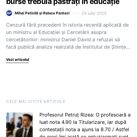
burse trebuia păstrați în educație
24 iulie 2025
Mihai Peticilă și Raluca Pantazi
Cenzură fără precedent în istoria recentă aplicată de
un ministru al Educației și Cercetării asupra
cercetătorilor: ministrul Daniel David a refuzat să
facă publică analiza realizată de Institutul de Științe…
Vezi articolul
CELE MAI CITITE ARTICOLE
Profesorul Petruț Rizea: O profesoară a
luat nota 4.90 la Titularizare, iar după
contestații nota a ajuns la 8.70 / Astfel
de erori îmi arată ce entuziasmați sunt