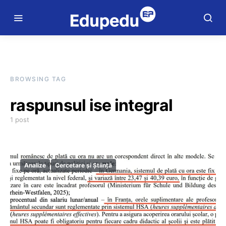
BROWSING TAG
raspunsul ise integral
1 post
Analize
Cercetare și Știință