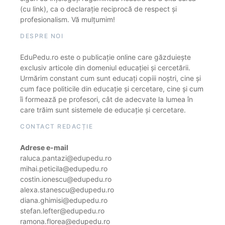
(cu link), ca o declarație reciprocă de respect și
profesionalism. Vă mulțumim!
DESPRE NOI
EduPedu.ro este o publicație online care găzduiește
exclusiv articole din domeniul educației și cercetării.
Urmărim constant cum sunt educați copiii noștri, cine și
cum face politicile din educație și cercetare, cine și cum
îi formează pe profesori, cât de adecvate la lumea în
care trăim sunt sistemele de educație și cercetare.
CONTACT REDACȚIE
Adrese e-mail
raluca.pantazi@edupedu.ro
mihai.peticila@edupedu.ro
costin.ionescu@edupedu.ro
alexa.stanescu@edupedu.ro
diana.ghimisi@edupedu.ro
stefan.lefter@edupedu.ro
ramona.florea@edupedu.ro