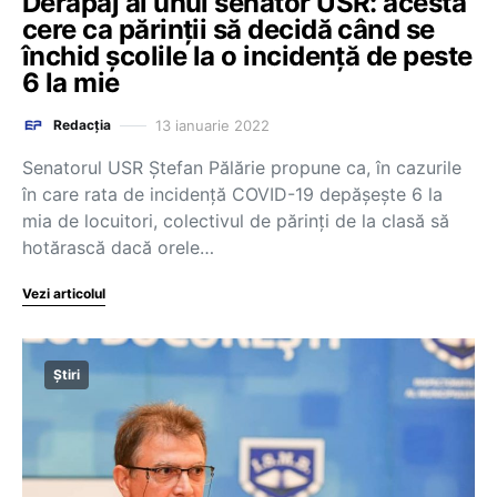
Derapaj al unui senator USR: acesta
cere ca părinții să decidă când se
închid școlile la o incidență de peste
6 la mie
13 ianuarie 2022
Redacția
Senatorul USR Ştefan Pălărie propune ca, în cazurile
în care rata de incidenţă COVID-19 depăşeşte 6 la
mia de locuitori, colectivul de părinţi de la clasă să
hotărască dacă orele…
Vezi articolul
Știri