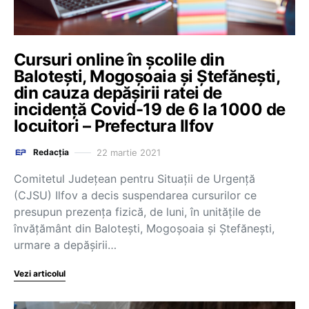
Cursuri online în școlile din
Balotești, Mogoșoaia și Ștefănești,
din cauza depășirii ratei de
incidență Covid-19 de 6 la 1000 de
locuitori – Prefectura Ilfov
22 martie 2021
Redacția
Comitetul Judeţean pentru Situaţii de Urgenţă
(CJSU) Ilfov a decis suspendarea cursurilor ce
presupun prezenţa fizică, de luni, în unităţile de
învăţământ din Baloteşti, Mogoşoaia şi Ştefăneşti,
urmare a depăşirii…
Vezi articolul