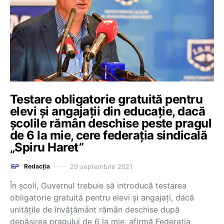
Testare obligatorie gratuită pentru
elevi și angajații din educație, dacă
școlile rămân deschise peste pragul
de 6 la mie, cere federația sindicală
„Spiru Haret”
29 septembrie 2021
Redacția
În școli, Guvernul trebuie să introducă testarea
obligatorie gratuită pentru elevi și angajați, dacă
unitățile de învățământ rămân deschise după
depășirea pragului de 6 la mie, afirmă Federația