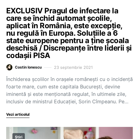
EXCLUSIV Pragul de infectare la
care se închid automat școlile,
aplicat în România, este excepție,
nu regulă în Europa. Soluțiile a 6
state europene pentru a ține școala
deschisă / Discrepanțe între liderii și
codașii PISA
23 septembrie 2021
Costin Ionescu
Închiderea școlilor în orașele românești cu o incidență
foarte mare, cum este capitala București, devine
iminentă și este menționată regulat, în ultimele zile,
inclusiv de ministrul Educației, Sorin Cîmpeanu. Pe…
Vezi articolul
Știri