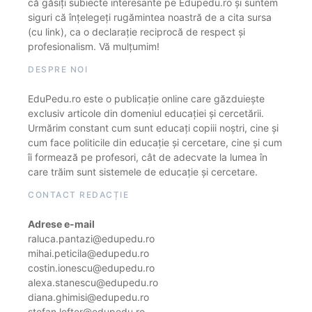
că găsiți subiecte interesante pe Edupedu.ro și suntem
siguri că înțelegeți rugămintea noastră de a cita sursa
(cu link), ca o declarație reciprocă de respect și
profesionalism. Vă mulțumim!
DESPRE NOI
EduPedu.ro este o publicație online care găzduiește
exclusiv articole din domeniul educației și cercetării.
Urmărim constant cum sunt educați copiii noștri, cine și
cum face politicile din educație și cercetare, cine și cum
îi formează pe profesori, cât de adecvate la lumea în
care trăim sunt sistemele de educație și cercetare.
CONTACT REDACȚIE
Adrese e-mail
raluca.pantazi@edupedu.ro
mihai.peticila@edupedu.ro
costin.ionescu@edupedu.ro
alexa.stanescu@edupedu.ro
diana.ghimisi@edupedu.ro
stefan.lefter@edupedu.ro