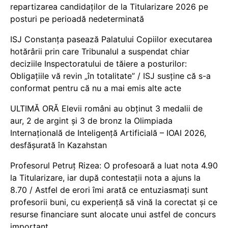
repartizarea candidaților de la Titularizare 2026 pe
posturi pe perioadă nedeterminată
ISJ Constanța pasează Palatului Copiilor executarea
hotărârii prin care Tribunalul a suspendat chiar
deciziile Inspectoratului de tăiere a posturilor:
Obligațiile vă revin „în totalitate” / ISJ susține că s-a
conformat pentru că nu a mai emis alte acte
ULTIMĂ ORĂ Elevii români au obținut 3 medalii de
aur, 2 de argint și 3 de bronz la Olimpiada
Internațională de Inteligență Artificială – IOAI 2026,
desfășurată în Kazahstan
Profesorul Petruț Rizea: O profesoară a luat nota 4.90
la Titularizare, iar după contestații nota a ajuns la
8.70 / Astfel de erori îmi arată ce entuziasmați sunt
profesorii buni, cu experiență să vină la corectat și ce
resurse financiare sunt alocate unui astfel de concurs
important