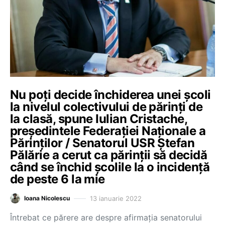
Nu poți decide închiderea unei școli
la nivelul colectivului de părinți de
la clasă, spune Iulian Cristache,
președintele Federației Naționale a
Părinților / Senatorul USR Ștefan
Pălărie a cerut ca părinții să decidă
când se închid școlile la o incidență
de peste 6 la mie
13 ianuarie 2022
Ioana Nicolescu
Întrebat ce părere are despre afirmația senatorului