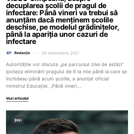
decuplarea școlii de pragul de
infectare: Până vineri va trebui să
anunțăm dacă menținem școlile
deschise, pe modelul grădinițelor,
până la apariția unor cazuri de
infectare
29 septembrie 2021
Redacția
Autoritățile vor discuta „pe parcursul zilei de astăzi”
ipoteza eliminării pragului de 6 la mie până la care se
închideau până acum școlile, a anunțat oficial
ministrul Educației. „Până vineri,…
Vezi articolul
Știri