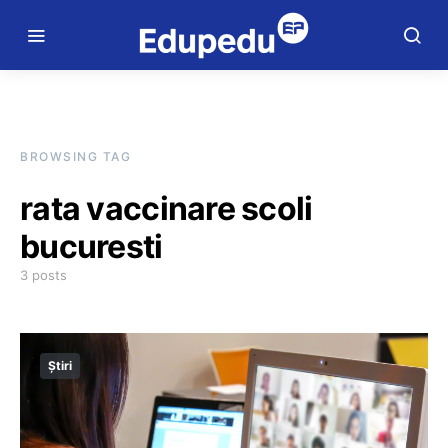
BROWSING TAG
rata vaccinare scoli
bucuresti
3 posts
Știri