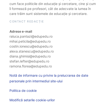
cum face politicile din educație și cercetare, cine și cum
îi formează pe profesori, cât de adecvate la lumea în
care trăim sunt sistemele de educație și cercetare.
CONTACT REDACȚIE
Adrese e-mail
raluca.pantazi@edupedu.ro
mihai.peticila@edupedu.ro
costin.ionescu@edupedu.ro
alexa.stanescu@edupedu.ro
diana.ghimisi@edupedu.ro
stefan.lefter@edupedu.ro
ramona.florea@edupedu.ro
Notă de informare cu privire la prelucrarea de date
personale prin intermediul site-ului
Politica de cookie
Modifică setarile cookie-urilor