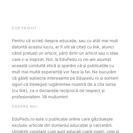
COPYRIGHT
Pentru că scrieți despre educație, sau cu atât mai mult
datorită acestui lucru, ar fi util să citați cu link, atunci
când preluați un articol, părți dintr-un articol sau o idee
care v-a inspirat. Noi, la EduPedu.ro ne-am asumat
această conduită etică și sperăm că și publicațiile cu
mult mai multă experiență vor face la fel. Ne bucurăm
că găsiți subiecte interesante pe Edupedu.ro și suntem
siguri că înțelegeți rugămintea noastră de a cita sursa
(cu link), ca o declarație reciprocă de respect și
profesionalism. Vă mulțumim!
DESPRE NOI
EduPedu.ro este o publicație online care găzduiește
exclusiv articole din domeniul educației și cercetării.
Urmărim constant cum sunt educați copiii noștri, cine și