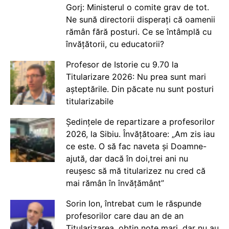
Gorj: Ministerul o comite grav de tot.
Ne sună directorii disperați că oamenii
rămân fără posturi. Ce se întâmplă cu
învățătorii, cu educatorii?
Profesor de Istorie cu 9.70 la
Titularizare 2026: Nu prea sunt mari
așteptările. Din păcate nu sunt posturi
titularizabile
Ședințele de repartizare a profesorilor
2026, la Sibiu. Învățătoare: „Am zis iau
ce este. O să fac naveta și Doamne-
ajută, dar dacă în doi,trei ani nu
reușesc să mă titularizez nu cred că
mai rămân în învățământ”
Sorin Ion, întrebat cum le răspunde
profesorilor care dau an de an
Titularizarea, obțin note mari, dar nu au