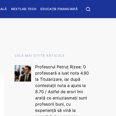
OALĂ
NEXTLAB.TECH
EDUCAȚIE FINANCIARĂ
CELE MAI CITITE ARTICOLE
Profesorul Petruț Rizea: O
profesoară a luat nota 4.90
la Titularizare, iar după
contestații nota a ajuns la
8.70 / Astfel de erori îmi
arată ce entuziasmați sunt
profesorii buni, cu
experiență să vină la