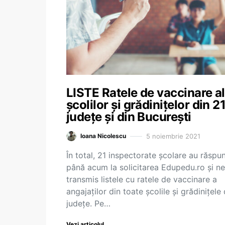
LISTE Ratele de vaccinare a
școlilor și grădinițelor din 2
județe și din București
5 noiembrie 2021
Ioana Nicolescu
În total, 21 inspectorate școlare au răspu
până acum la solicitarea Edupedu.ro și n
transmis listele cu ratele de vaccinare a
angajaților din toate școlile și grădinițele 
județe. Pe…
Vezi articolul