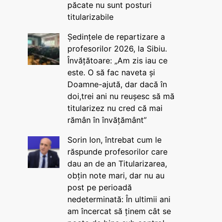
păcate nu sunt posturi
titularizabile
Ședințele de repartizare a
profesorilor 2026, la Sibiu.
Învățătoare: „Am zis iau ce
este. O să fac naveta și
Doamne-ajută, dar dacă în
doi,trei ani nu reușesc să mă
titularizez nu cred că mai
rămân în învățământ”
Sorin Ion, întrebat cum le
răspunde profesorilor care
dau an de an Titularizarea,
obțin note mari, dar nu au
post pe perioadă
nedeterminată: În ultimii ani
am încercat să ținem cât se