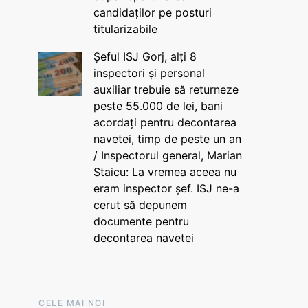
candidaților pe posturi
titularizabile
Șeful ISJ Gorj, alți 8
inspectori și personal
auxiliar trebuie să returneze
peste 55.000 de lei, bani
acordați pentru decontarea
navetei, timp de peste un an
/ Inspectorul general, Marian
Staicu: La vremea aceea nu
eram inspector șef. ISJ ne-a
cerut să depunem
documente pentru
decontarea navetei
CELE MAI NOI