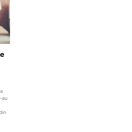
le
1
ns
e-au
din