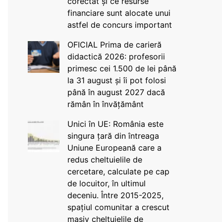
corectat și ce resurse
financiare sunt alocate unui
astfel de concurs important
OFICIAL Prima de carieră
didactică 2026: profesorii
primesc cei 1.500 de lei până
la 31 august și îi pot folosi
până în august 2027 dacă
rămân în învățământ
Unici în UE: România este
singura țară din întreaga
Uniune Europeană care a
redus cheltuielile de
cercetare, calculate pe cap
de locuitor, în ultimul
deceniu. Între 2015-2025,
spațiul comunitar a crescut
masiv cheltuielile de