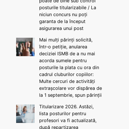
poate de bine sub control
posturile titularizabile / La
niciun concurs nu poți
garanta de la început
asigurarea unui post
Mai mulți părinți solicită,
într-o petiție, anularea
deciziei ISMB de a nu mai
acorda sumele pentru
posturile la plata cu ora din
cadrul cluburilor copiilor:
Multe cercuri de activități
extrașcolare vor dispărea de
la 1 septembrie, spun părinții
Titularizare 2026. Astăzi,
lista posturilor pentru
profesori va fi actualizată,
după repartizarea