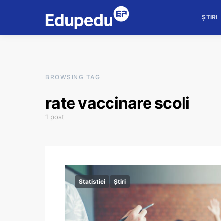
ȘTIRI
BROWSING TAG
rate vaccinare scoli
1 post
Statistici
Știri