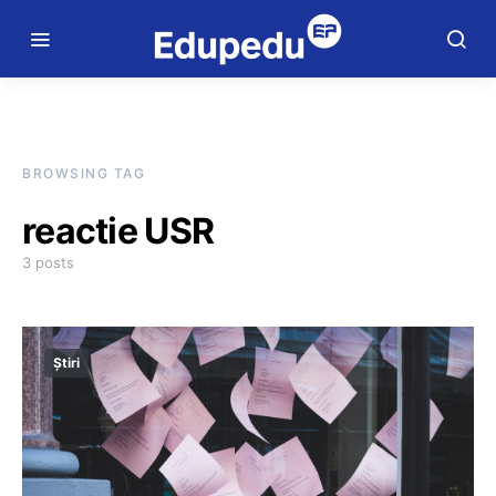
BROWSING TAG
reactie USR
3 posts
Știri