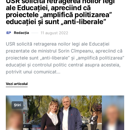
USR solicită retragerea noilor legi
ale Educației, apreciind că
proiectele „amplifică politizarea”
educației și sunt „anti-liberale”
11 august 2022
Redacția
USR solicită retragerea noilor legi ale Educaţiei
prezentate de ministrul Sorin Cîmpeanu, apreciind că
proiectele sunt „anti-liberale” şi „amplifică politizarea”
educaţiei şi controlul politic central asupra acesteia,
potrivit unui comunicat…
Vezi articolul
Știri