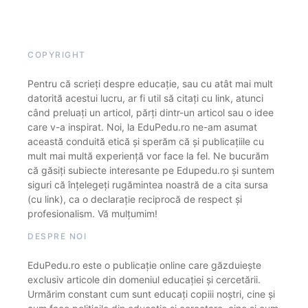
COPYRIGHT
Pentru că scrieți despre educație, sau cu atât mai mult
datorită acestui lucru, ar fi util să citați cu link, atunci
când preluați un articol, părți dintr-un articol sau o idee
care v-a inspirat. Noi, la EduPedu.ro ne-am asumat
această conduită etică și sperăm că și publicațiile cu
mult mai multă experiență vor face la fel. Ne bucurăm
că găsiți subiecte interesante pe Edupedu.ro și suntem
siguri că înțelegeți rugămintea noastră de a cita sursa
(cu link), ca o declarație reciprocă de respect și
profesionalism. Vă mulțumim!
DESPRE NOI
EduPedu.ro este o publicație online care găzduiește
exclusiv articole din domeniul educației și cercetării.
Urmărim constant cum sunt educați copiii noștri, cine și