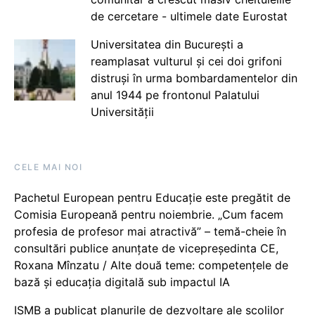
de cercetare - ultimele date Eurostat
Universitatea din București a
reamplasat vulturul și cei doi grifoni
distruși în urma bombardamentelor din
anul 1944 pe frontonul Palatului
Universității
CELE MAI NOI
Pachetul European pentru Educație este pregătit de
Comisia Europeană pentru noiembrie. „Cum facem
profesia de profesor mai atractivă” – temă-cheie în
consultări publice anunțate de vicepreședinta CE,
Roxana Mînzatu / Alte două teme: competențele de
bază și educația digitală sub impactul IA
ISMB a publicat planurile de dezvoltare ale școlilor