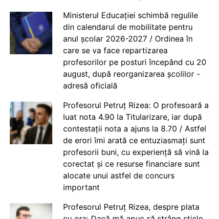
Ministerul Educației schimbă regulile
din calendarul de mobilitate pentru
anul școlar 2026-2027 / Ordinea în
care se va face repartizarea
profesorilor pe posturi începând cu 20
august, după reorganizarea școlilor -
adresă oficială
Profesorul Petruț Rizea: O profesoară a
luat nota 4.90 la Titularizare, iar după
contestații nota a ajuns la 8.70 / Astfel
de erori îmi arată ce entuziasmați sunt
profesorii buni, cu experiență să vină la
corectat și ce resurse financiare sunt
alocate unui astfel de concurs
important
Profesorul Petruț Rizea, despre plata
cu ora: Dacă mă apuc să strâng sticle