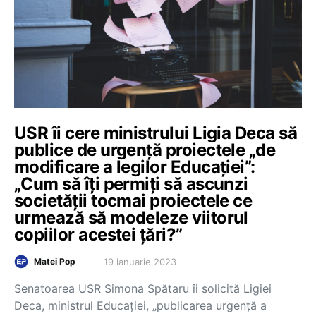
USR îi cere ministrului Ligia Deca să
publice de urgență proiectele „de
modificare a legilor Educației”:
„Cum să îți permiți să ascunzi
societății tocmai proiectele ce
urmează să modeleze viitorul
copiilor acestei țări?”
19 ianuarie 2023
Matei Pop
Senatoarea USR Simona Spătaru îi solicită Ligiei
Deca, ministrul Educației, „publicarea urgență a