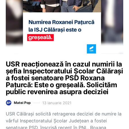
USR reacționează în cazul numirii la
șefia Inspectoratului Școlar Călărași
a fostei senatoare PSD Roxana
Pațurcă: Este o greșeală. Solicităm
public revenirea asupra deciziei
13 ianuarie 2021
Matei Pop
USR Călărași solicită retragerea deciziei de numire la
vârful Inspectoratului Școlar Județean a fostei
senatoare PSD, înscrisă recent în PNL, Roxana