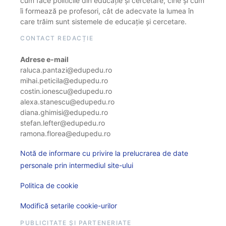
cum face politicile din educație și cercetare, cine și cum
îi formează pe profesori, cât de adecvate la lumea în
care trăim sunt sistemele de educație și cercetare.
CONTACT REDACȚIE
Adrese e-mail
raluca.pantazi@edupedu.ro
mihai.peticila@edupedu.ro
costin.ionescu@edupedu.ro
alexa.stanescu@edupedu.ro
diana.ghimisi@edupedu.ro
stefan.lefter@edupedu.ro
ramona.florea@edupedu.ro
Notă de informare cu privire la prelucrarea de date
personale prin intermediul site-ului
Politica de cookie
Modifică setarile cookie-urilor
PUBLICITATE ȘI PARTENERIATE