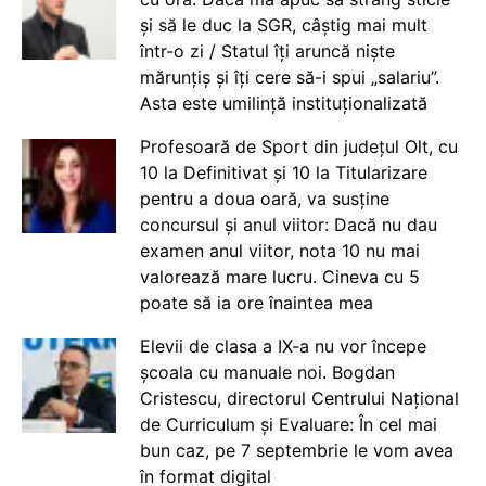
și să le duc la SGR, câștig mai mult
într-o zi / Statul îți aruncă niște
mărunțiș și îți cere să-i spui „salariu”.
Asta este umilință instituționalizată
Profesoară de Sport din județul Olt, cu
10 la Definitivat și 10 la Titularizare
pentru a doua oară, va susține
concursul și anul viitor: Dacă nu dau
examen anul viitor, nota 10 nu mai
valorează mare lucru. Cineva cu 5
poate să ia ore înaintea mea
Elevii de clasa a IX-a nu vor începe
școala cu manuale noi. Bogdan
Cristescu, directorul Centrului Național
de Curriculum și Evaluare: În cel mai
bun caz, pe 7 septembrie le vom avea
în format digital