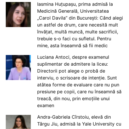
Iasmina Huțupașu, prima admisă la
Medicină Generală, Universitatea
„Carol Davila” din București: Când alegi
un astfel de drum, care necesită mult
învățat, multă muncă, multe sacrificii,
trebuie s-o faci cu sufletul. Pentru
mine, asta înseamnă să fii medic
Luciana Antoci, despre examenul
suplimentar de admitere la liceu:
Directorii pot alege o probă de
interviu, o scrisoare de intenție. Sunt
atâtea forme de evaluare care nu pun
presiune pe copii, care nu înseamnă să
treacă, din nou, prin emoțiile unui
examen
Andra-Gabriela Cîrstoiu, elevă din
Târgu Jiu, admisă la Yale University cu