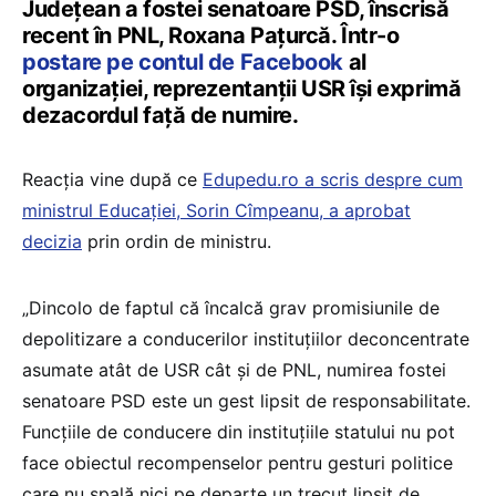
Județean a fostei senatoare PSD, înscrisă
recent în PNL, Roxana Pațurcă. Într-o
postare pe contul de Facebook
al
organizației, reprezentanții USR își exprimă
dezacordul față de numire.
Reacția vine după ce
Edupedu.ro a scris despre cum
ministrul Educației, Sorin Cîmpeanu, a aprobat
decizia
prin ordin de ministru.
„Dincolo de faptul că încalcă grav promisiunile de
depolitizare a conducerilor instituțiilor deconcentrate
asumate atât de USR cât și de PNL, numirea fostei
senatoare PSD este un gest lipsit de responsabilitate.
Funcțiile de conducere din instituțiile statului nu pot
face obiectul recompenselor pentru gesturi politice
care nu spală nici pe departe un trecut lipsit de