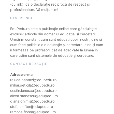
(cu link), ca o declarație reciprocă de respect și
profesionalism. Vă mulțumim!
DESPRE NOI
EduPedu.ro este o publicație online care găzduiește
exclusiv articole din domeniul educației și cercetării.
Urmărim constant cum sunt educați copiii noștri, cine și
cum face politicile din educație și cercetare, cine și cum
îi formează pe profesori, cât de adecvate la lumea în
care trăim sunt sistemele de educație și cercetare.
CONTACT REDACȚIE
Adrese e-mail
raluca.pantazi@edupedu.ro
mihai.peticila@edupedu.ro
costin.ionescu@edupedu.ro
alexa.stanescu@edupedu.ro
diana.ghimisi@edupedu.ro
stefan.lefter@edupedu.ro
ramona.florea@edupedu.ro