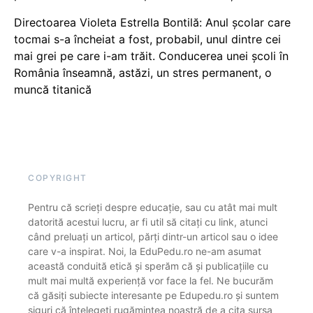
Directoarea Violeta Estrella Bontilă: Anul școlar care
tocmai s-a încheiat a fost, probabil, unul dintre cei
mai grei pe care i-am trăit. Conducerea unei școli în
România înseamnă, astăzi, un stres permanent, o
muncă titanică
COPYRIGHT
Pentru că scrieți despre educație, sau cu atât mai mult
datorită acestui lucru, ar fi util să citați cu link, atunci
când preluați un articol, părți dintr-un articol sau o idee
care v-a inspirat. Noi, la EduPedu.ro ne-am asumat
această conduită etică și sperăm că și publicațiile cu
mult mai multă experiență vor face la fel. Ne bucurăm
că găsiți subiecte interesante pe Edupedu.ro și suntem
siguri că înțelegeți rugămintea noastră de a cita sursa