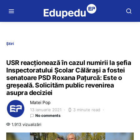
Știri
USR reacționează în cazul numirii la șefia
Inspectoratului Școlar Călărași a fostei
senatoare PSD Roxana Pațurcă: Este o
greșeală. Solicităm public revenirea
asupra deciziei
Matei Pop
13 ianuarie 2021
3 minute read
No comments
1.913 vizualizări