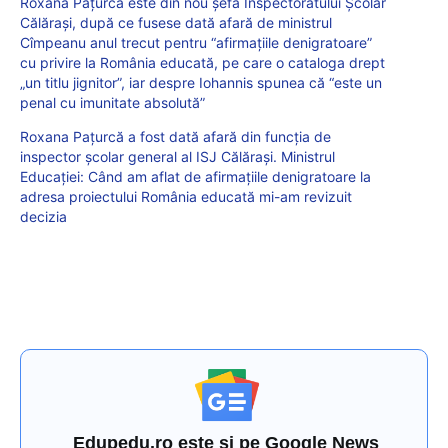
Roxana Pațurcă este din nou șefa Inspectoratului Școlar
Călărași, după ce fusese dată afară de ministrul
Cîmpeanu anul trecut pentru “afirmațiile denigratoare”
cu privire la România educată, pe care o cataloga drept
„un titlu jignitor”, iar despre Iohannis spunea că “este un
penal cu imunitate absolută”
Roxana Pațurcă a fost dată afară din funcția de
inspector școlar general al ISJ Călărași. Ministrul
Educației: Când am aflat de afirmațiile denigratoare la
adresa proiectului România educată mi-am revizuit
decizia
Edupedu.ro este și pe Google News