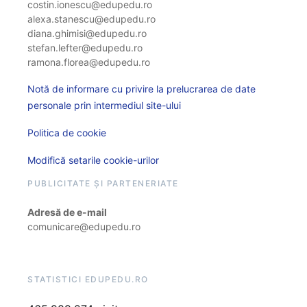
costin.ionescu@edupedu.ro
alexa.stanescu@edupedu.ro
diana.ghimisi@edupedu.ro
stefan.lefter@edupedu.ro
ramona.florea@edupedu.ro
Notă de informare cu privire la prelucrarea de date
personale prin intermediul site-ului
Politica de cookie
Modifică setarile cookie-urilor
PUBLICITATE ȘI PARTENERIATE
Adresă de e-mail
comunicare@edupedu.ro
STATISTICI EDUPEDU.RO