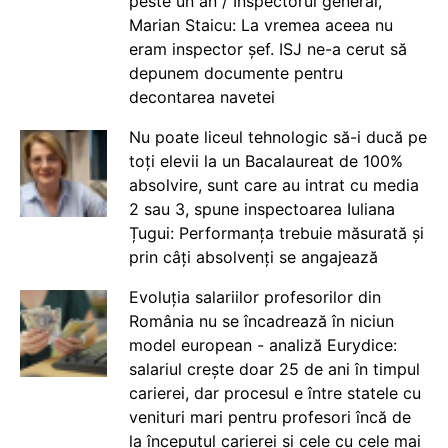
peste un an / Inspectorul general,
Marian Staicu: La vremea aceea nu
eram inspector șef. ISJ ne-a cerut să
depunem documente pentru
decontarea navetei
Nu poate liceul tehnologic să-i ducă pe
toți elevii la un Bacalaureat de 100%
absolvire, sunt care au intrat cu media
2 sau 3, spune inspectoarea Iuliana
Țugui: Performanța trebuie măsurată și
prin câți absolvenți se angajează
Evoluția salariilor profesorilor din
România nu se încadrează în niciun
model european - analiză Eurydice:
salariul crește doar 25 de ani în timpul
carierei, dar procesul e între statele cu
venituri mari pentru profesori încă de
la începutul carierei și cele cu cele mai