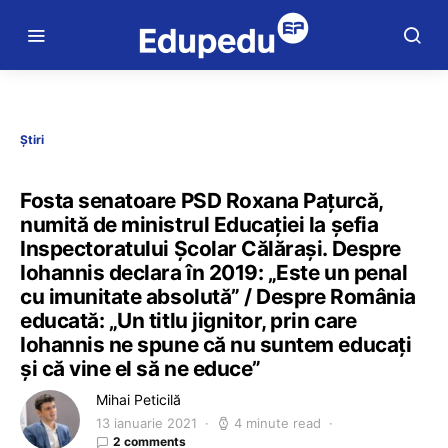
Știri
Fosta senatoare PSD Roxana Pațurcă,
numită de ministrul Educației la șefia
Inspectoratului Școlar Călărași. Despre
Iohannis declara în 2019: „Este un penal
cu imunitate absolută” / Despre România
educată: „Un titlu jignitor, prin care
Iohannis ne spune că nu suntem educați
și că vine el să ne educe”
Mihai Peticilă
13 ianuarie 2021
4 minute read
2 comments