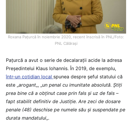
Roxana Pațurcă în noiembrie 2020, recent înscrisă în PNL/Foto:
PNL Călărași
Pațurcă a avut o serie de decalarații acide la adresa
Președintelui Klaus Iohannis. În 2019, de exemplu,
într-un cotidian local
spunea despre șeful statului că
este „
arogant
„, „
un penal cu imunitate absolută. Ştiţi
prea bine că a obţinut case prin fals şi uz de fals –
fapt stabilit definitiv de Justiţie. Are zeci de dosare
penale (48) deschise pe numele său şi suspendate pe
durata mandatului
„.