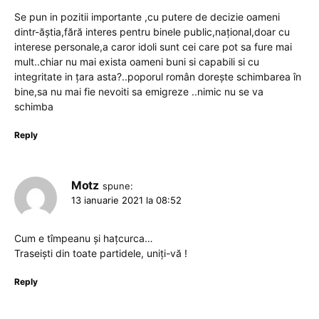
Se pun in pozitii importante ,cu putere de decizie oameni
dintr-ăștia,fără interes pentru binele public,național,doar cu
interese personale,a caror idoli sunt cei care pot sa fure mai
mult..chiar nu mai exista oameni buni si capabili si cu
integritate in țara asta?..poporul român dorește schimbarea în
bine,sa nu mai fie nevoiti sa emigreze ..nimic nu se va
schimba
Reply
Motz
spune:
13 ianuarie 2021 la 08:52
Cum e tîmpeanu și hațcurca…
Traseiști din toate partidele, uniți-vă !
Reply