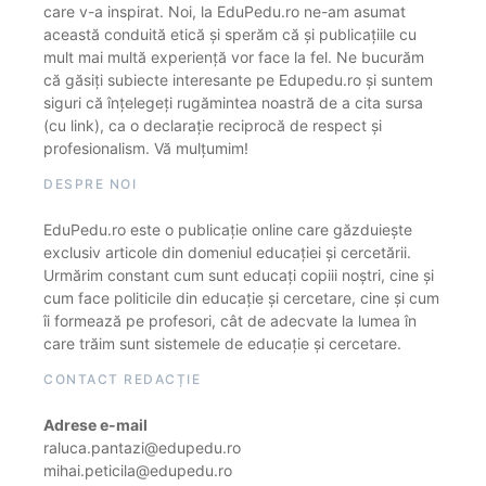
care v-a inspirat. Noi, la EduPedu.ro ne-am asumat
această conduită etică și sperăm că și publicațiile cu
mult mai multă experiență vor face la fel. Ne bucurăm
că găsiți subiecte interesante pe Edupedu.ro și suntem
siguri că înțelegeți rugămintea noastră de a cita sursa
(cu link), ca o declarație reciprocă de respect și
profesionalism. Vă mulțumim!
DESPRE NOI
EduPedu.ro este o publicație online care găzduiește
exclusiv articole din domeniul educației și cercetării.
Urmărim constant cum sunt educați copiii noștri, cine și
cum face politicile din educație și cercetare, cine și cum
îi formează pe profesori, cât de adecvate la lumea în
care trăim sunt sistemele de educație și cercetare.
CONTACT REDACȚIE
Adrese e-mail
raluca.pantazi@edupedu.ro
mihai.peticila@edupedu.ro