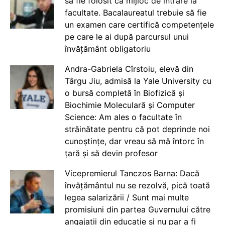
să fie folosit ca mijloc de intrare la
facultate. Bacalaureatul trebuie să fie
un examen care certifică competențele
pe care le ai după parcursul unui
învățământ obligatoriu
Andra-Gabriela Cîrstoiu, elevă din
Târgu Jiu, admisă la Yale University cu
o bursă completă în Biofizică și
Biochimie Moleculară și Computer
Science: Am ales o facultate în
străinătate pentru că pot deprinde noi
cunoștințe, dar vreau să mă întorc în
țară și să devin profesor
Vicepremierul Tanczos Barna: Dacă
învățământul nu se rezolvă, pică toată
legea salarizării / Sunt mai multe
promisiuni din partea Guvernului către
angajații din educație și nu par a fi