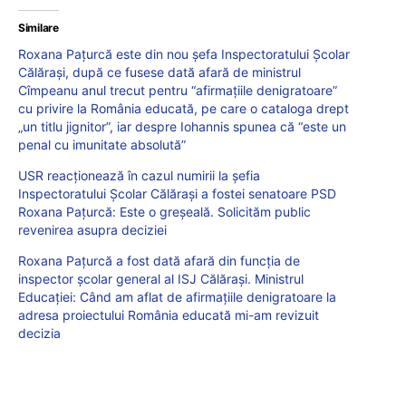
Similare
Roxana Pațurcă este din nou șefa Inspectoratului Școlar
Călărași, după ce fusese dată afară de ministrul
Cîmpeanu anul trecut pentru “afirmațiile denigratoare”
cu privire la România educată, pe care o cataloga drept
„un titlu jignitor”, iar despre Iohannis spunea că “este un
penal cu imunitate absolută”
USR reacționează în cazul numirii la șefia
Inspectoratului Școlar Călărași a fostei senatoare PSD
Roxana Pațurcă: Este o greșeală. Solicităm public
revenirea asupra deciziei
Roxana Pațurcă a fost dată afară din funcția de
inspector școlar general al ISJ Călărași. Ministrul
Educației: Când am aflat de afirmațiile denigratoare la
adresa proiectului România educată mi-am revizuit
decizia