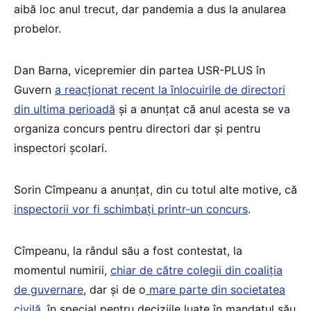
aibă loc anul trecut, dar pandemia a dus la anularea
probelor.
Dan Barna, vicepremier din partea USR-PLUS în
Guvern
a reacționat recent la înlocuirile de directori
din ultima perioadă
și a anunțat că anul acesta se va
organiza concurs pentru directori dar și pentru
inspectori școlari.
Sorin Cîmpeanu a anunțat, din cu totul alte motive, că
inspectorii vor fi schimbați printr-un concurs
.
Cîmpeanu, la rândul său a fost contestat, la
momentul numirii,
chiar de către colegii din coaliția
de guvernare
, dar și de o
mare parte din societatea
civilă
, în special pentru deciziile luate în mandatul său