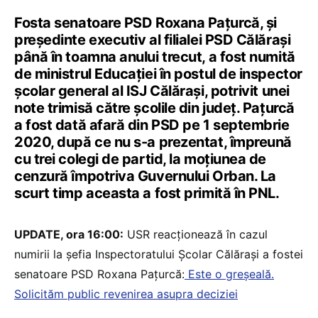
Fosta senatoare PSD Roxana Pațurcă, și
președinte executiv al filialei PSD Călărași
până în toamna anului trecut, a fost numită
de ministrul Educației în postul de inspector
școlar general al ISJ Călărași, potrivit unei
note trimisă către școlile din județ. Pațurcă
a fost dată afară din PSD pe 1 septembrie
2020, după ce nu s-a prezentat, împreună
cu trei colegi de partid, la moțiunea de
cenzură împotriva Guvernului Orban. La
scurt timp aceasta a fost primită în PNL.
UPDATE, ora 16:00:
USR reacționează în cazul
numirii la șefia Inspectoratului Școlar Călărași a fostei
senatoare PSD Roxana Pațurcă:
Este o greșeală.
Solicităm public revenirea asupra deciziei