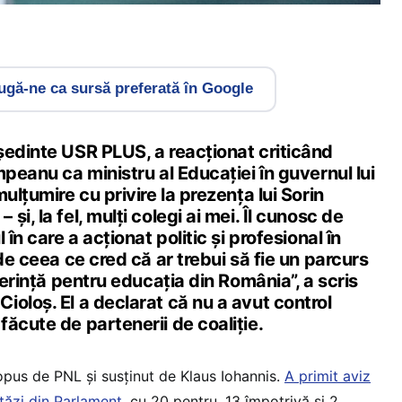
gă-ne ca sursă preferată în Google
ședinte USR PLUS, a reacționat criticând
mpeanu ca ministru al Educației în guvernul lui
ulțumire cu privire la prezența lui Sorin
i, la fel, mulți colegi ai mei. Îl cunosc de
 în care a acționat politic și profesional în
 de ceea ce cred că ar trebui să fie un parcurs
ferință pentru educația din România”, a scris
oloș. El a declarat că nu a avut control
ăcute de partenerii de coaliție.
pus de PNL și susținut de Klaus Iohannis.
A primit aviz
stăzi din Parlament
, cu 20 pentru, 13 împotrivă și 2