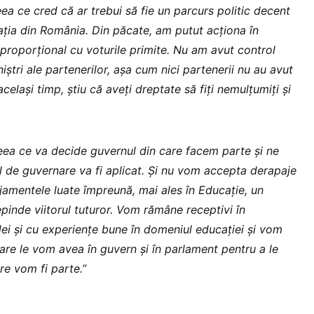
eea ce cred că ar trebui să fie un parcurs politic decent
ația din România. Din păcate, am putut acționa în
 proporțional cu voturile primite. Nu am avut control
ștri ale partenerilor, așa cum nici partenerii nu au avut
celași timp, știu că aveți dreptate să fiți nemulțumiți și
ea ce va decide guvernul din care facem parte și ne
de guvernare va fi aplicat. Și nu vom accepta derapaje
jamentele luate împreună, mai ales în Educație, un
inde viitorul tuturor. Vom rămâne receptivi în
idei și cu experiențe bune în domeniul educației și vom
care le vom avea în guvern și în parlament pentru a le
are vom fi parte.”