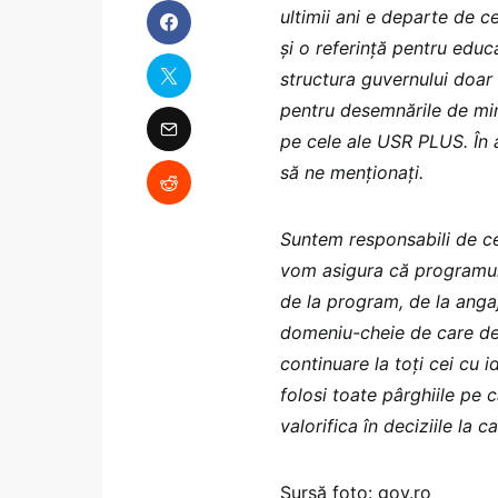
ultimii ani e departe de c
și o referință pentru educ
structura guvernului doar
pentru desemnările de mini
pe cele ale USR PLUS. În a
să ne menționați.
Suntem responsabili de ce
vom asigura că programul 
de la program, de la anga
domeniu-cheie de care dep
continuare la toți cei cu 
folosi toate pârghiile pe 
valorifica în deciziile la c
Sursă foto: gov.ro