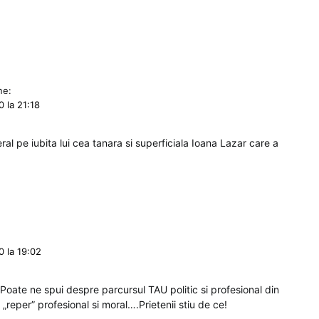
ne:
 la 21:18
al pe iubita lui cea tanara si superficiala Ioana Lazar care a
:
 la 19:02
Poate ne spui despre parcursul TAU politic si profesional din
 „reper” profesional si moral….Prietenii stiu de ce!