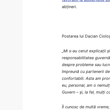
abțineri.
Postarea lui Dacian Cioloș
„Mi s-au cerut explicații 
responsabilitatea guvernăr
despre probleme sau lucr
împreună cu partenerii de 
confortabili. Asta am promi
eu, personal, am o nemulț
Guvern – și, la fel, mulți c
Îl cunosc de multă vreme, d