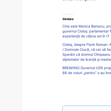
Similare
Cine este Monica Berescu, prop
guvernul Cioloș: parlamentar f
experiență de câțiva ani în IT
Cioloș, despre Florin Roman: A 
/ Domnule Ciucă, vă cer să fac
Sperăm că domnul Cîmpeanu n
diplomelor de licență și maste
BREAKING Guvernul USR propus
88 de voturi „pentru” s-au înre