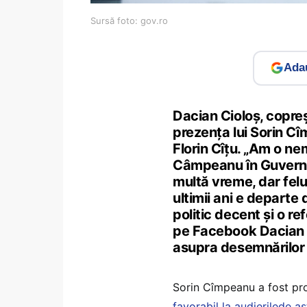
Sursă foto: gov.ro
Adau
Dacian Cioloș, copre
prezența lui Sorin Cî
Florin Cîțu. „Am o nem
Câmpeanu în Guvern – ș
multă vreme, dar felul
ultimii ani e departe
politic decent și o re
pe Facebook Dacian Ci
asupra desemnărilor f
Sorin Cîmpeanu a fost pro
favorabil la audierilede a