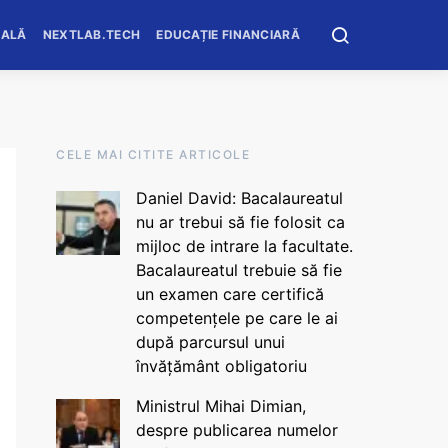
OALĂ
NEXTLAB.TECH
EDUCAȚIE FINANCIARĂ
CELE MAI CITITE ARTICOLE
Daniel David: Bacalaureatul
nu ar trebui să fie folosit ca
mijloc de intrare la facultate.
Bacalaureatul trebuie să fie
un examen care certifică
competențele pe care le ai
după parcursul unui
învățământ obligatoriu
Ministrul Mihai Dimian,
despre publicarea numelor