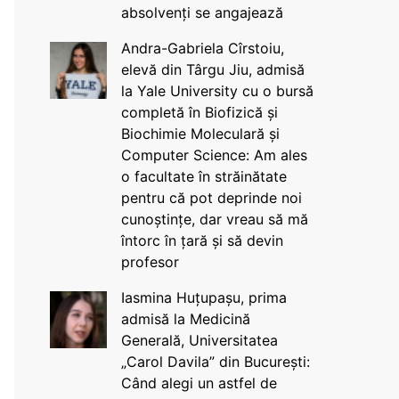
absolvenți se angajează
Andra-Gabriela Cîrstoiu,
elevă din Târgu Jiu, admisă
la Yale University cu o bursă
completă în Biofizică și
Biochimie Moleculară și
Computer Science: Am ales
o facultate în străinătate
pentru că pot deprinde noi
cunoștințe, dar vreau să mă
întorc în țară și să devin
profesor
Iasmina Huțupașu, prima
admisă la Medicină
Generală, Universitatea
„Carol Davila” din București:
Când alegi un astfel de