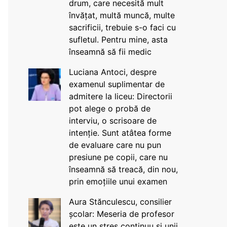
drum, care necesită mult
învățat, multă muncă, multe
sacrificii, trebuie s-o faci cu
sufletul. Pentru mine, asta
înseamnă să fii medic
Luciana Antoci, despre
examenul suplimentar de
admitere la liceu: Directorii
pot alege o probă de
interviu, o scrisoare de
intenție. Sunt atâtea forme
de evaluare care nu pun
presiune pe copii, care nu
înseamnă să treacă, din nou,
prin emoțiile unui examen
Aura Stănculescu, consilier
școlar: Meseria de profesor
este un stres continuu și unii