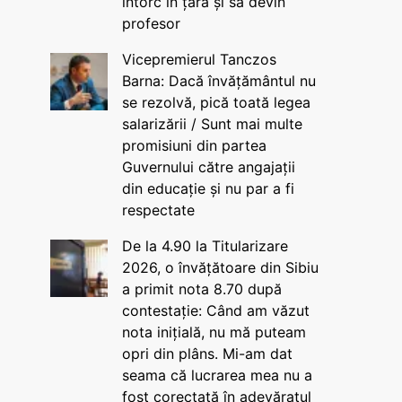
întorc în țară și să devin
profesor
Vicepremierul Tanczos
Barna: Dacă învățământul nu
se rezolvă, pică toată legea
salarizării / Sunt mai multe
promisiuni din partea
Guvernului către angajații
din educație și nu par a fi
respectate
De la 4.90 la Titularizare
2026, o învățătoare din Sibiu
a primit nota 8.70 după
contestație: Când am văzut
nota inițială, nu mă puteam
opri din plâns. Mi-am dat
seama că lucrarea mea nu a
fost corectată în adevăratul