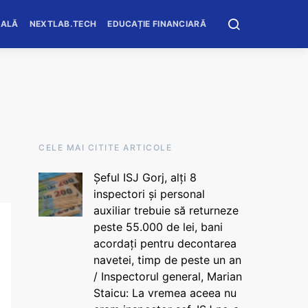
OALĂ
NEXTLAB.TECH
EDUCAȚIE FINANCIARĂ
CELE MAI CITITE ARTICOLE
Șeful ISJ Gorj, alți 8
inspectori și personal
auxiliar trebuie să returneze
peste 55.000 de lei, bani
acordați pentru decontarea
navetei, timp de peste un an
/ Inspectorul general, Marian
Staicu: La vremea aceea nu