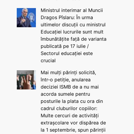
Ministrul interimar al Muncii
Dragos Pîslaru: În urma
ultimelor discuții cu ministrul
Educației lucrurile sunt mult
îmbunătățite față de varianta
publicată pe 17 iulie /
Sectorul educației este
crucial
Mai mulți părinți solicită,
într-o petiție, anularea
deciziei ISMB de a nu mai
acorda sumele pentru
posturile la plata cu ora din
cadrul cluburilor copiilor:
Multe cercuri de activități
extrașcolare vor dispărea de
la 1 septembrie, spun părinții