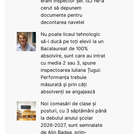
eram inspector șef. ISJ ne-a
cerut să depunem
documente pentru
decontarea navetei
Nu poate liceul tehnologic
să-i ducă pe toți elevii la un
Bacalaureat de 100%
absolvire, sunt care au intrat
cu media 2 sau 3, spune
inspectoarea Iuliana Țugui:
Performanța trebuie
măsurată și prin câți
absolvenți se angajează
Noi comasări de clase și
posturi, cu 3 săptămâni până
la debutul anului școlar
2026-2027, sunt semnalate
de Alin Badea, prim-