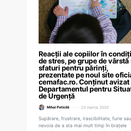
Reacții ale copiilor în condiți
de stres, pe grupe de vârstă 
sfaturi pentru părinți,
prezentate pe noul site ofici
cemafac.ro. Conținut avizat
Departamentul pentru Situaț
de Urgență
23 martie 2020
Mihai Peticilă
Supărare, frustrare, irascibilitate, furie sa
nevoia de a sta mai mult timp în brațele