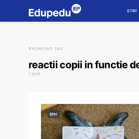
ȘTIRI
BROWSING TAG
reactii copii in functie d
1 post
Știri