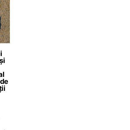
i
și
al
 de
ii
u