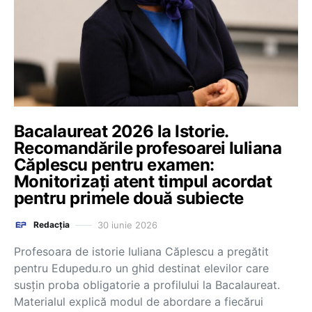
Bacalaureat 2026 la Istorie.
Recomandările profesoarei Iuliana
Căplescu pentru examen:
Monitorizați atent timpul acordat
pentru primele două subiecte
30 iunie 2026
Redacția
Profesoara de istorie Iuliana Căplescu a pregătit
pentru Edupedu.ro un ghid destinat elevilor care
susțin proba obligatorie a profilului la Bacalaureat.
Materialul explică modul de abordare a fiecărui