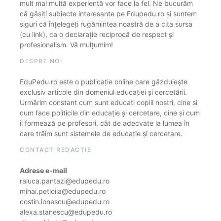
mult mai multă experiență vor face la fel. Ne bucurăm
că găsiți subiecte interesante pe Edupedu.ro și suntem
siguri că înțelegeți rugămintea noastră de a cita sursa
(cu link), ca o declarație reciprocă de respect și
profesionalism. Vă mulțumim!
DESPRE NOI
EduPedu.ro este o publicație online care găzduiește
exclusiv articole din domeniul educației și cercetării.
Urmărim constant cum sunt educați copiii noștri, cine și
cum face politicile din educație și cercetare, cine și cum
îi formează pe profesori, cât de adecvate la lumea în
care trăim sunt sistemele de educație și cercetare.
CONTACT REDACȚIE
Adrese e-mail
raluca.pantazi@edupedu.ro
mihai.peticila@edupedu.ro
costin.ionescu@edupedu.ro
alexa.stanescu@edupedu.ro