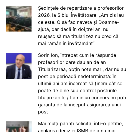
Ședințele de repartizare a profesorilor
2026, la Sibiu. Învățătoare: „Am zis iau
ce este. O să fac naveta și Doamne-
ajută, dar dacă în doi,trei ani nu
reușesc să mă titularizez nu cred că
mai rămân în învățământ”
Sorin Ion, întrebat cum le răspunde
profesorilor care dau an de an
Titularizarea, obțin note mari, dar nu au
post pe perioadă nedeterminată: În
ultimii ani am încercat să ținem cât se
poate de bine sub control posturile
titularizabile / La niciun concurs nu poți
garanta de la început asigurarea unui
post
Mai mulți părinți solicită, într-o petiție,
anularea deciziei ISMB de a nu mai