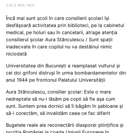
CELE MAI NOI
Încă mai sunt școli în care consilierii școlari își
desfășoară activitatea prin biblioteci, pe la cabinetul
medical, pe holuri sau în cancelarii, atrage atenția
consilierul școlar Aura Stănculescu / Sunt spații
inadecvate în care copilul nu va destăinui nimic
niciodată
Universitatea din București a reamplasat vulturul și
cei doi grifoni distruși în urma bombardamentelor din
anul 1944 pe frontonul Palatului Universității
Aura Stănculescu, consilier școlar: Este o mare
nedreptate să nu-i lăsăm pe copii să fie așa cum
sunt. Suntem prea dornici să îi băgăm în șabloane și
să-i corectăm, să invalidăm ceea ce fac diferit
Bugetele reale ale reconectării diasporei științifice și
poziția României la coada Uniunii Europene în