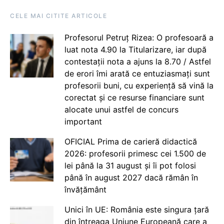
CELE MAI CITITE ARTICOLE
Profesorul Petruț Rizea: O profesoară a
luat nota 4.90 la Titularizare, iar după
contestații nota a ajuns la 8.70 / Astfel
de erori îmi arată ce entuziasmați sunt
profesorii buni, cu experiență să vină la
corectat și ce resurse financiare sunt
alocate unui astfel de concurs
important
OFICIAL Prima de carieră didactică
2026: profesorii primesc cei 1.500 de
lei până la 31 august și îi pot folosi
până în august 2027 dacă rămân în
învățământ
Unici în UE: România este singura țară
din întreaga Uniune Europeană care a