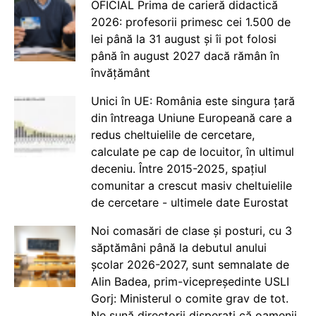
OFICIAL Prima de carieră didactică
2026: profesorii primesc cei 1.500 de
lei până la 31 august și îi pot folosi
până în august 2027 dacă rămân în
învățământ
Unici în UE: România este singura țară
din întreaga Uniune Europeană care a
redus cheltuielile de cercetare,
calculate pe cap de locuitor, în ultimul
deceniu. Între 2015-2025, spațiul
comunitar a crescut masiv cheltuielile
de cercetare - ultimele date Eurostat
Noi comasări de clase și posturi, cu 3
săptămâni până la debutul anului
școlar 2026-2027, sunt semnalate de
Alin Badea, prim-vicepreședinte USLI
Gorj: Ministerul o comite grav de tot.
Ne sună directorii disperați că oamenii