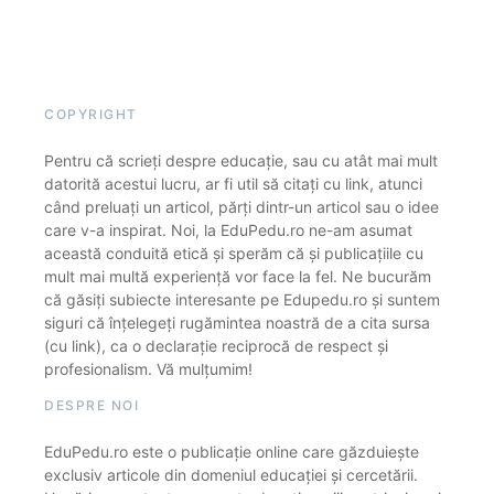
COPYRIGHT
Pentru că scrieți despre educație, sau cu atât mai mult
datorită acestui lucru, ar fi util să citați cu link, atunci
când preluați un articol, părți dintr-un articol sau o idee
care v-a inspirat. Noi, la EduPedu.ro ne-am asumat
această conduită etică și sperăm că și publicațiile cu
mult mai multă experiență vor face la fel. Ne bucurăm
că găsiți subiecte interesante pe Edupedu.ro și suntem
siguri că înțelegeți rugămintea noastră de a cita sursa
(cu link), ca o declarație reciprocă de respect și
profesionalism. Vă mulțumim!
DESPRE NOI
EduPedu.ro este o publicație online care găzduiește
exclusiv articole din domeniul educației și cercetării.