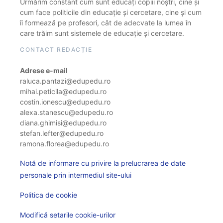
Urmărim constant cum sunt educați copiii noștri, cine și
cum face politicile din educație și cercetare, cine și cum
îi formează pe profesori, cât de adecvate la lumea în
care trăim sunt sistemele de educație și cercetare.
CONTACT REDACȚIE
Adrese e-mail
raluca.pantazi@edupedu.ro
mihai.peticila@edupedu.ro
costin.ionescu@edupedu.ro
alexa.stanescu@edupedu.ro
diana.ghimisi@edupedu.ro
stefan.lefter@edupedu.ro
ramona.florea@edupedu.ro
Notă de informare cu privire la prelucrarea de date
personale prin intermediul site-ului
Politica de cookie
Modifică setarile cookie-urilor