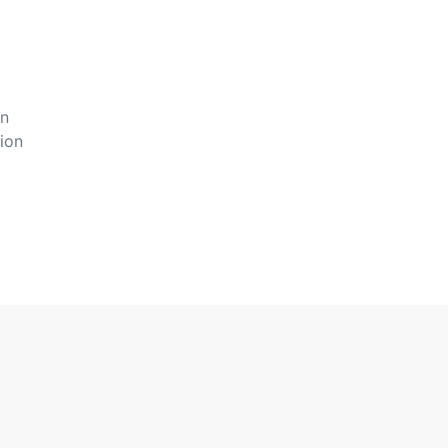
in
ion