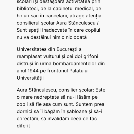
școlari își desfășoară activitatea prin
biblioteci, pe la cabinetul medical, pe
holuri sau în cancelarii, atrage atenția
consilierul școlar Aura Stănculescu /
Sunt spații inadecvate în care copilul
nu va destăinui nimic niciodată
Universitatea din București a
reamplasat vulturul și cei doi grifoni
distruși în urma bombardamentelor din
anul 1944 pe frontonul Palatului
Universității
Aura Stănculescu, consilier școlar: Este
o mare nedreptate să nu-i lăsăm pe
copii să fie așa cum sunt. Suntem prea
dornici să îi băgăm în șabloane și să-i
corectăm, să invalidăm ceea ce fac
diferit