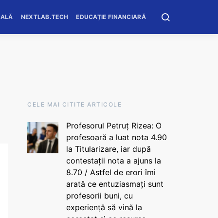
OALĂ
NEXTLAB.TECH
EDUCAȚIE FINANCIARĂ
CELE MAI CITITE ARTICOLE
Profesorul Petruț Rizea: O
profesoară a luat nota 4.90
la Titularizare, iar după
contestații nota a ajuns la
8.70 / Astfel de erori îmi
arată ce entuziasmați sunt
profesorii buni, cu
experiență să vină la