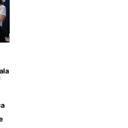
ala
u
ca
e