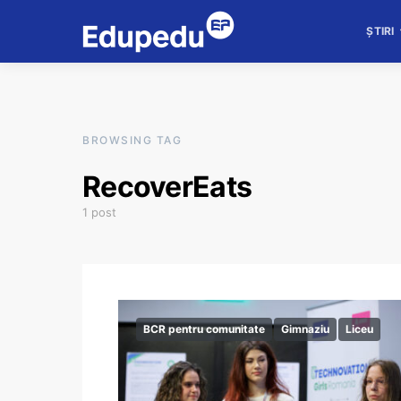
ȘTIRI
BROWSING TAG
RecoverEats
1 post
BCR pentru comunitate
Gimnaziu
Liceu