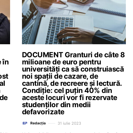
DOCUMENT Granturi de câte 8
 în
milioane de euro pentru
universități ca să construiască
ost
noi spații de cazare, de
al
cantină, de recreere și lectură.
a
Condiție: cel puțin 40% din
 de
aceste locuri vor fi rezervate
studenților din medii
defavorizate
31 iulie 2023
Redacția