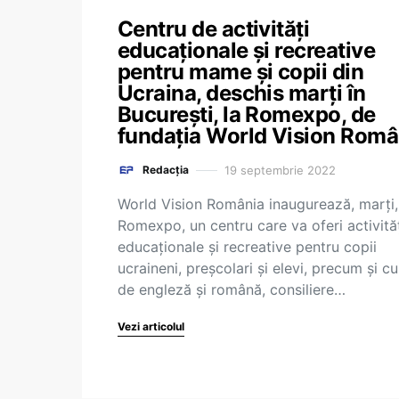
Centru de activități
educaționale și recreative
pentru mame și copii din
Ucraina, deschis marți în
București, la Romexpo, de
fundația World Vision Româ
19 septembrie 2022
Redacția
World Vision România inaugurează, marţi,
Romexpo, un centru care va oferi activită
educaţionale şi recreative pentru copii
ucraineni, preşcolari şi elevi, precum şi cu
de engleză şi română, consiliere…
Vezi articolul