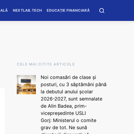
OALĂ
NEXTLAB.TECH
EDUCAȚIE FINANCIARĂ
CELE MAI CITITE ARTICOLE
Noi comasări de clase și
posturi, cu 3 săptămâni până
la debutul anului școlar
2026-2027, sunt semnalate
de Alin Badea, prim-
vicepreședinte USLI
Gorj: Ministerul o comite
grav de tot. Ne sună