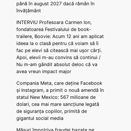
până în august 2027 dacă rămân în
învățământ
INTERVIU Profesoara Carmen Ion,
fondatoarea Festivalului de book-
trailere, Boovie: Acum 12 ani am aplicat
ideea la o clasă pentru că voiam să îi
fac pe elevi să citească mai ușor cărți.
Apoi, elevii m-au convins să continui /
Nu m-am gândit absolut deloc că va
avea vreun impact major
Compania Meta, care deține Facebook
și Instagram, a primit o nouă amendă în
statul New Mexico: 567 milioane de
dolari, cea mai mare sancțiune legată
de siguranța copiilor, primită de
gigantul social media
Măsuri împotriva fraudei bazate pe