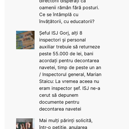
directorii disperați că
oamenii rămân fără posturi.
Ce se întâmplă cu
învățătorii, cu educatorii?
Șeful ISJ Gorj, alți 8
inspectori și personal
auxiliar trebuie să returneze
peste 55.000 de lei, bani
acordați pentru decontarea
navetei, timp de peste un an
/ Inspectorul general, Marian
Staicu: La vremea aceea nu
eram inspector șef. ISJ ne-a
cerut să depunem
documente pentru
decontarea navetei
Mai mulți părinți solicită,
într-o petiție, anularea