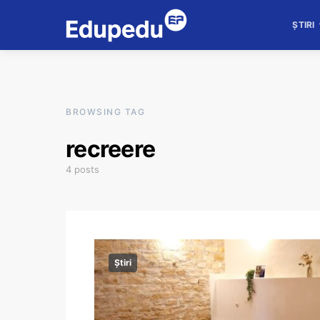
ȘTIRI
BROWSING TAG
recreere
4 posts
Știri