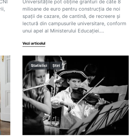
 CNI
Universitățile pot obține granturi de câte 8
ii,
milioane de euro pentru construcția de noi
spații de cazare, de cantină, de recreere și
lectură din campusurile universitare, conform
unui apel al Ministerului Educației.…
Vezi articolul
Statistici
Știri