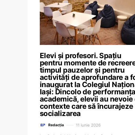
Elevi și profesori. Spațiu
pentru momente de recreere
timpul pauzelor și pentru
activități de aprofundare a f
inaugurat la Colegiul Națion
Iași: Dincolo de performanț
academică, elevii au nevoie
contexte care să încurajeze
socializarea
11 iunie 2026
Redacția