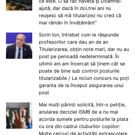
ce este. O să fac naveta și Doamne-
ajută, dar dacă în doi,trei ani nu
reușesc să mă titularizez nu cred că
mai rămân în învățământ”
Sorin Ion, întrebat cum le răspunde
profesorilor care dau an de an
Titularizarea, obțin note mari, dar nu au
post pe perioadă nedeterminată: În
ultimii ani am încercat să ținem cât se
poate de bine sub control posturile
titularizabile / La niciun concurs nu poți
garanta de la început asigurarea unui
post
Mai mulți părinți solicită, într-o petiție,
anularea deciziei ISMB de a nu mai
acorda sumele pentru posturile la plata
cu ora din cadrul cluburilor copiilor:
Multe cercuri de activități extrașcolare