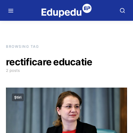
BROWSING TAG
rectificare educatie
2 posts
Știri