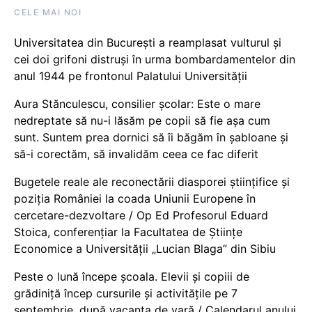
CELE MAI NOI
Universitatea din București a reamplasat vulturul și
cei doi grifoni distruși în urma bombardamentelor din
anul 1944 pe frontonul Palatului Universității
Aura Stănculescu, consilier școlar: Este o mare
nedreptate să nu-i lăsăm pe copii să fie așa cum
sunt. Suntem prea dornici să îi băgăm în șabloane și
să-i corectăm, să invalidăm ceea ce fac diferit
Bugetele reale ale reconectării diasporei științifice și
poziția României la coada Uniunii Europene în
cercetare-dezvoltare / Op Ed Profesorul Eduard
Stoica, conferențiar la Facultatea de Științe
Economice a Universității „Lucian Blaga” din Sibiu
Peste o lună începe școala. Elevii și copiii de
grădiniță încep cursurile și activitățile pe 7
septembrie, după vacanța de vară / Calendarul anului