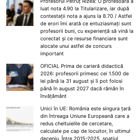
Profesorul Petruț Rizea: O profesoară a
luat nota 4.90 la Titularizare, iar după
contestații nota a ajuns la 8.70 / Astfel
de erori îmi arată ce entuziasmați sunt
profesorii buni, cu experiență să vină la
corectat și ce resurse financiare sunt
alocate unui astfel de concurs
important
OFICIAL Prima de carieră didactică
2026: profesorii primesc cei 1.500 de
lei până la 31 august și îi pot folosi
până în august 2027 dacă rămân în
învățământ
Unici în UE: România este singura țară
din întreaga Uniune Europeană care a
redus cheltuielile de cercetare,
calculate pe cap de locuitor, în ultimul
deceniu. Între 2015-2025, spațiul