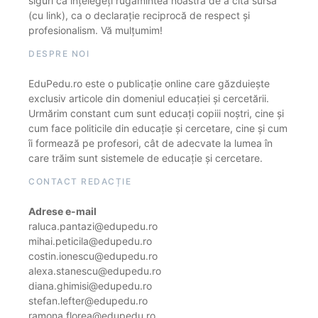
siguri că înțelegeți rugămintea noastră de a cita sursa
(cu link), ca o declarație reciprocă de respect și
profesionalism. Vă mulțumim!
DESPRE NOI
EduPedu.ro este o publicație online care găzduiește
exclusiv articole din domeniul educației și cercetării.
Urmărim constant cum sunt educați copiii noștri, cine și
cum face politicile din educație și cercetare, cine și cum
îi formează pe profesori, cât de adecvate la lumea în
care trăim sunt sistemele de educație și cercetare.
CONTACT REDACȚIE
Adrese e-mail
raluca.pantazi@edupedu.ro
mihai.peticila@edupedu.ro
costin.ionescu@edupedu.ro
alexa.stanescu@edupedu.ro
diana.ghimisi@edupedu.ro
stefan.lefter@edupedu.ro
ramona.florea@edupedu.ro