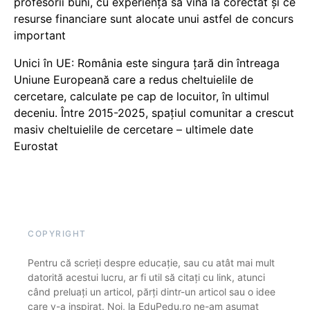
profesorii buni, cu experiență să vină la corectat și ce
resurse financiare sunt alocate unui astfel de concurs
important
Unici în UE: România este singura țară din întreaga
Uniune Europeană care a redus cheltuielile de
cercetare, calculate pe cap de locuitor, în ultimul
deceniu. Între 2015-2025, spațiul comunitar a crescut
masiv cheltuielile de cercetare – ultimele date
Eurostat
COPYRIGHT
Pentru că scrieți despre educație, sau cu atât mai mult
datorită acestui lucru, ar fi util să citați cu link, atunci
când preluați un articol, părți dintr-un articol sau o idee
care v-a inspirat. Noi, la EduPedu.ro ne-am asumat