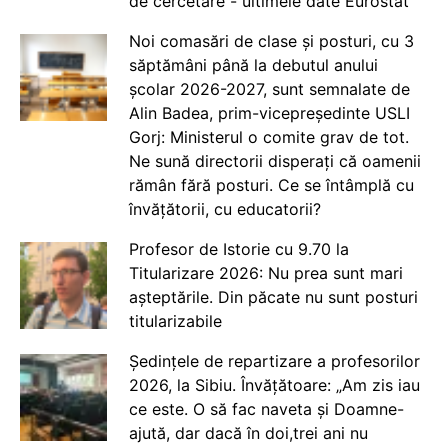
de cercetare - ultimele date Eurostat
Noi comasări de clase și posturi, cu 3
săptămâni până la debutul anului
școlar 2026-2027, sunt semnalate de
Alin Badea, prim-vicepreședinte USLI
Gorj: Ministerul o comite grav de tot.
Ne sună directorii disperați că oamenii
rămân fără posturi. Ce se întâmplă cu
învățătorii, cu educatorii?
Profesor de Istorie cu 9.70 la
Titularizare 2026: Nu prea sunt mari
așteptările. Din păcate nu sunt posturi
titularizabile
Ședințele de repartizare a profesorilor
2026, la Sibiu. Învățătoare: „Am zis iau
ce este. O să fac naveta și Doamne-
ajută, dar dacă în doi,trei ani nu