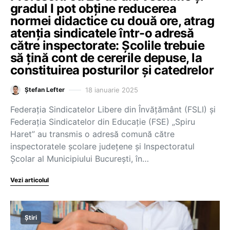
gradul I pot obține reducerea
normei didactice cu două ore, atrag
atenția sindicatele într-o adresă
către inspectorate: Școlile trebuie
să țină cont de cererile depuse, la
constituirea posturilor și catedrelor
18 ianuarie 2025
Ștefan Lefter
Federația Sindicatelor Libere din Învățământ (FSLI) și
Federația Sindicatelor din Educație (FSE) „Spiru
Haret” au transmis o adresă comună către
inspectoratele școlare județene și Inspectoratul
Școlar al Municipiului București, în…
Vezi articolul
Știri