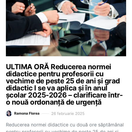
ULTIMA ORĂ Reducerea normei
didactice pentru profesorii cu
vechime de peste 25 de ani și grad
didactic I se va aplica și în anul
școlar 2025-2026 – clarificare într-
o nouă ordonanță de urgență
26 februarie 2025
Ramona Florea
Reducerea normei didactice cu două ore săptămânal
pentru profesorii cu vechime de peste 25 de ani și