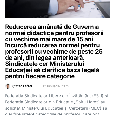
Reducerea amânată de Guvern a
normei didactice pentru profesorii
cu vechime mai mare de 15 ani
încurcă reducerea normei pentru
profesorii cu vechime de peste 25
de ani, din legea anterioară.
Sindicatele cer Ministerului
Educației să clarifice baza legală
pentru fiecare categorie
12 ianuarie 2025
Ștefan Lefter
Federația Sindicatelor Libere din Învățământ (FSLI) și
Federația Sindicatelor din Educație „Spiru Haret” au
solicitat Ministerului Educației și Cercetării (MEC) să
clarifice urgent categoriile de profesori care pot