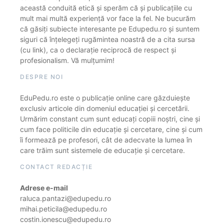
această conduită etică și sperăm că și publicațiile cu
mult mai multă experiență vor face la fel. Ne bucurăm
că găsiți subiecte interesante pe Edupedu.ro și suntem
siguri că înțelegeți rugămintea noastră de a cita sursa
(cu link), ca o declarație reciprocă de respect și
profesionalism. Vă mulțumim!
DESPRE NOI
EduPedu.ro este o publicație online care găzduiește
exclusiv articole din domeniul educației și cercetării.
Urmărim constant cum sunt educați copiii noștri, cine și
cum face politicile din educație și cercetare, cine și cum
îi formează pe profesori, cât de adecvate la lumea în
care trăim sunt sistemele de educație și cercetare.
CONTACT REDACȚIE
Adrese e-mail
raluca.pantazi@edupedu.ro
mihai.peticila@edupedu.ro
costin.ionescu@edupedu.ro